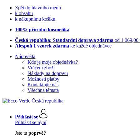
Zpět do hlavního menu
k obsahu
k nákupnímu košíku
100% přírodní kosmetika
Česká republika: Standardní doprava zdarma
od 1 069,00
Alespoň 1 vzorek zdarma
ke každé objednávce
Nápověda
Kde je moje objednávka?
Vrácení zboží
Náklady na dopravu
Možnosti platby
Kontaktujte nás
Všechna témata
Přihlásit se
Přihlásit se nyní
Jste tu
poprvé?