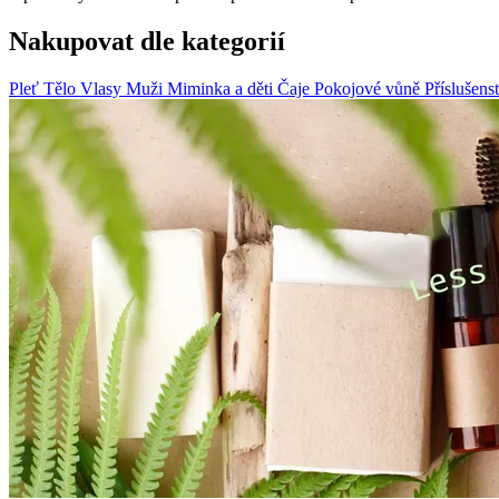
Nakupovat dle kategorií
Pleť
Tělo
Vlasy
Muži
Miminka a děti
Čaje
Pokojové vůně
Příslušens