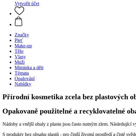
Vytvořit účet
Značky
Pleť
Make-up
Tělo
Vlasy
Muži
Miminka a děti
Témata
Opalování
Nabídky
Přírodní kosmetika zcela bez plastových o
Opakovaně použitelné a recyklovatelné ob
Nádoby a vnější obaly z plastu jsou často nutným zlem. Následující v
S produkty bez obsahu plastů - pro čistší životní prostředí a čisté svě