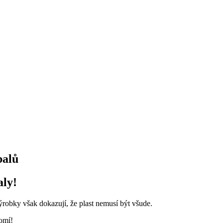
balů
aly!
ýrobky však dokazují, že plast nemusí být všude.
domí!