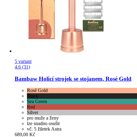
5 variant
4.6 (31)
Bambaw
Holicí strojek se stojanem, Rosé Gold
Rosé Gold
Black
Sea Green
Red
Silver
pro muže a ženy
lze snadno osušit
vč. 5 žiletek Astra
689,00 Kč