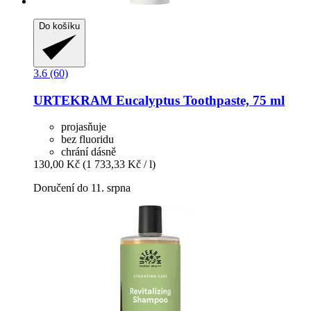
Do košíku
3.6 (60)
URTEKRAM
Eucalyptus Toothpaste, 75 ml
projasňuje
bez fluoridu
chrání dásně
130,00 Kč
(1 733,33 Kč / l)
Doručení do 11. srpna