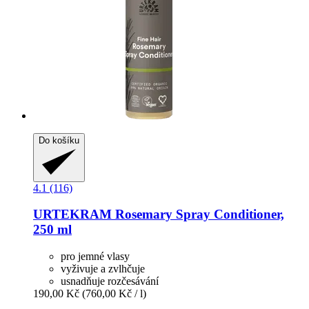
Do košíku
4.1 (116)
URTEKRAM
Rosemary Spray Conditioner,
250 ml
pro jemné vlasy
vyživuje a zvlhčuje
usnadňuje rozčesávání
190,00 Kč
(760,00 Kč / l)