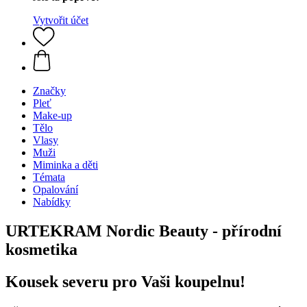
Vytvořit účet
Značky
Pleť
Make-up
Tělo
Vlasy
Muži
Miminka a děti
Témata
Opalování
Nabídky
URTEKRAM Nordic Beauty - přírodní
kosmetika
Kousek severu pro Vaši koupelnu!