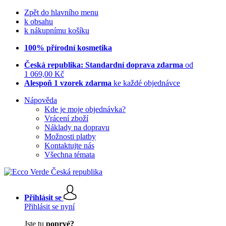
Zpět do hlavního menu
k obsahu
k nákupnímu košíku
100% přírodní kosmetika
Česká republika: Standardní doprava zdarma
od
1 069,00 Kč
Alespoň 1 vzorek zdarma
ke každé objednávce
Nápověda
Kde je moje objednávka?
Vrácení zboží
Náklady na dopravu
Možnosti platby
Kontaktujte nás
Všechna témata
Přihlásit se
Přihlásit se nyní
Jste tu
poprvé?