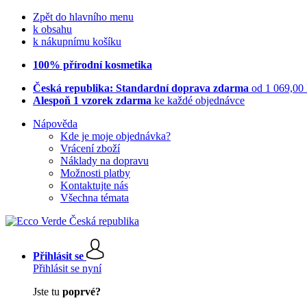
Zpět do hlavního menu
k obsahu
k nákupnímu košíku
100% přírodní kosmetika
Česká republika: Standardní doprava zdarma
od 1 069,00
Alespoň 1 vzorek zdarma
ke každé objednávce
Nápověda
Kde je moje objednávka?
Vrácení zboží
Náklady na dopravu
Možnosti platby
Kontaktujte nás
Všechna témata
Přihlásit se
Přihlásit se nyní
Jste tu
poprvé?