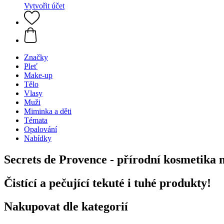
Vytvořit účet
Značky
Pleť
Make-up
Tělo
Vlasy
Muži
Miminka a děti
Témata
Opalování
Nabídky
Secrets de Provence - přírodní kosmetika na
Čistící a pečující tekuté i tuhé produkty!
Nakupovat dle kategorií