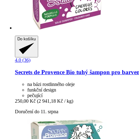
Do košíku
4.0 (36)
Secrets de Provence
Bio tuhý šampon pro barvené
na bázi rostlinného oleje
funkční design
pečující
250,00 Kč
(2 941,18 Kč / kg)
Doručení do 11. srpna