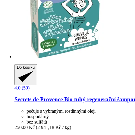
Do košíku
4.0 (59)
Secrets de Provence
Bio tuhý regenerační šampon
pečuje s vybranými rostlinnými oleji
hospodárný
bez sulfátů
250,00 Kč
(2 941,18 Kč / kg)