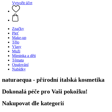
Vytvořit účet
Značky
Pleť
Make-up
Tělo
Vlasy
Muži
Miminka a děti
Témata
Opalování
Nabídky
naturaequa - přírodní italská kosmetika
Dokonalá péče pro Vaši pokožku!
Nakupovat dle kategorií