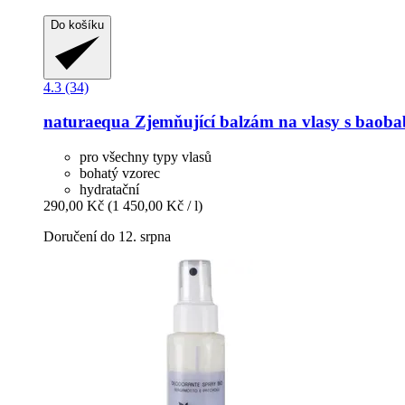
Do košíku
4.3 (34)
naturaequa
Zjemňující balzám na vlasy s baoba
pro všechny typy vlasů
bohatý vzorec
hydratační
290,00 Kč
(1 450,00 Kč / l)
Doručení do 12. srpna