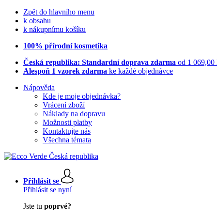
Zpět do hlavního menu
k obsahu
k nákupnímu košíku
100% přírodní kosmetika
Česká republika: Standardní doprava zdarma
od 1 069,00
Alespoň 1 vzorek zdarma
ke každé objednávce
Nápověda
Kde je moje objednávka?
Vrácení zboží
Náklady na dopravu
Možnosti platby
Kontaktujte nás
Všechna témata
Přihlásit se
Přihlásit se nyní
Jste tu
poprvé?