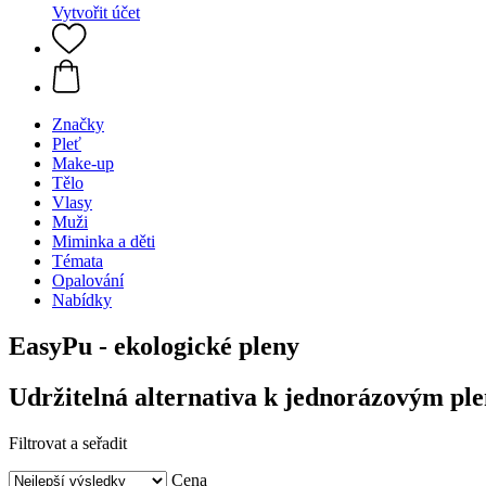
Vytvořit účet
Značky
Pleť
Make-up
Tělo
Vlasy
Muži
Miminka a děti
Témata
Opalování
Nabídky
EasyPu - ekologické pleny
Udržitelná alternativa k jednorázovým pl
Filtrovat a seřadit
Cena