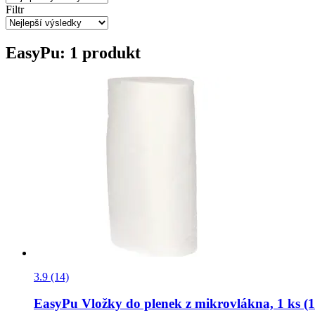
Filtr
EasyPu: 1 produkt
3.9 (14)
EasyPu
Vložky do plenek z mikrovlákna, 1 ks (1