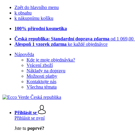
Zpět do hlavního menu
k obsahu
k nákupnímu košíku
100% přírodní kosmetika
Česká republika: Standardní doprava zdarma
od 1 069,00
Alespoň 1 vzorek zdarma
ke každé objednávce
Nápověda
Kde je moje objednávka?
Vrácení zboží
Náklady na dopravu
Možnosti platby
Kontaktujte nás
Všechna témata
Přihlásit se
Přihlásit se nyní
Jste tu
poprvé?