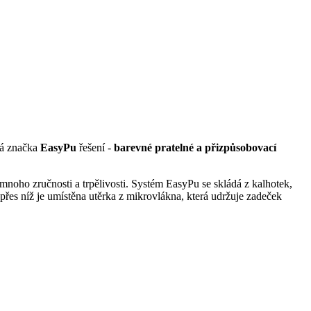
ská značka
EasyPu
řešení -
barevné pratelné a přizpůsobovací
oho zručnosti a trpělivosti. Systém EasyPu se skládá z kalhotek,
 přes níž je umístěna utěrka z mikrovlákna, která udržuje zadeček