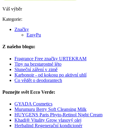
Váš výběr
Kategorie:
Značky
EasyPu
Z našeho blogu:
Fragrance Free značky URTEKRAM
Tipy na bezstarostné léto
Sluneční záření v zimě
Karbonoir - od kokosu po aktivní uhlí
Co vědět o deodorantech
Poznejte svět Ecco Verde:
GYADA Cosmetics
Murumuru Berry Soft Cleansing Milk
HUYGENS Paris Phyto-Retinol Night Cream
Khadi® Vitality Grow vlasový olej
Herbalind Regenerační kondicionér