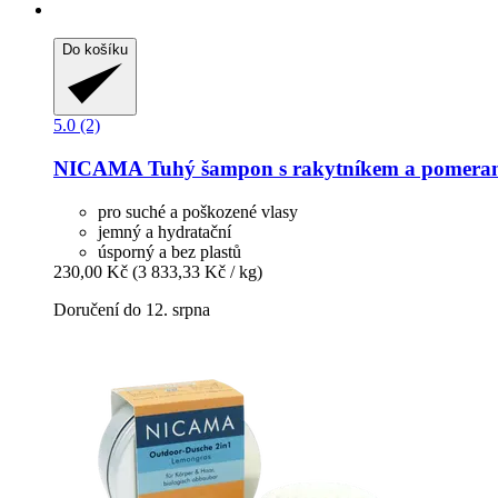
Do košíku
5.0 (2)
NICAMA
Tuhý šampon s rakytníkem a pomeranče
pro suché a poškozené vlasy
jemný a hydratační
úsporný a bez plastů
230,00 Kč
(3 833,33 Kč / kg)
Doručení do 12. srpna