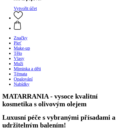
Vytvořit účet
Značky
Pleť
Make-up
Tělo
Vlasy
Muži
Miminka a děti
Témata
Opalování
Nabídky
MATARRANIA - vysoce kvalitní
kosmetika s olivovým olejem
Luxusní péče s vybranými přísadami a
udržitelným balením!