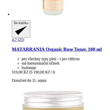
Do košíku
4.7 (25)
MATARRANIA
Organic Rose Toner, 100 ml
pro všechny typy pleti – i pro citlivou
má harmonizační účinek
hydratuje
519,00 Kč
(5 190,00 Kč / l)
Doručení do 11. srpna