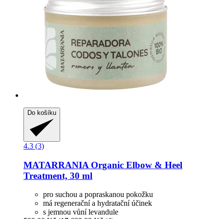
Do košíku
4.3 (3)
MATARRANIA
Organic Elbow & Heel
Treatment, 30 ml
pro suchou a popraskanou pokožku
má regenerační a hydratační účinek
s jemnou vůní levandule