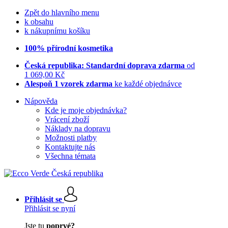
Zpět do hlavního menu
k obsahu
k nákupnímu košíku
100% přírodní kosmetika
Česká republika: Standardní doprava zdarma
od
1 069,00 Kč
Alespoň 1 vzorek zdarma
ke každé objednávce
Nápověda
Kde je moje objednávka?
Vrácení zboží
Náklady na dopravu
Možnosti platby
Kontaktujte nás
Všechna témata
Přihlásit se
Přihlásit se nyní
Jste tu
poprvé?