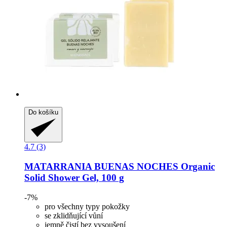
Do košíku
4.7 (3)
MATARRANIA
BUENAS NOCHES Organic
Solid Shower Gel, 100 g
-7%
pro všechny typy pokožky
se zklidňující vůní
jemně čistí bez vysoušení