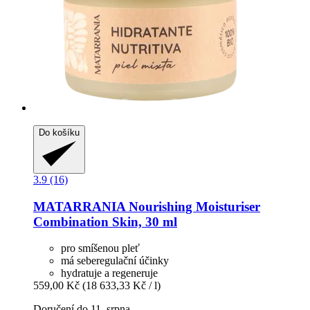
Do košíku
3.9 (16)
MATARRANIA
Nourishing Moisturiser
Combination Skin, 30 ml
pro smíšenou pleť
má seberegulační účinky
hydratuje a regeneruje
559,00 Kč
(18 633,33 Kč / l)
Doručení do 11. srpna