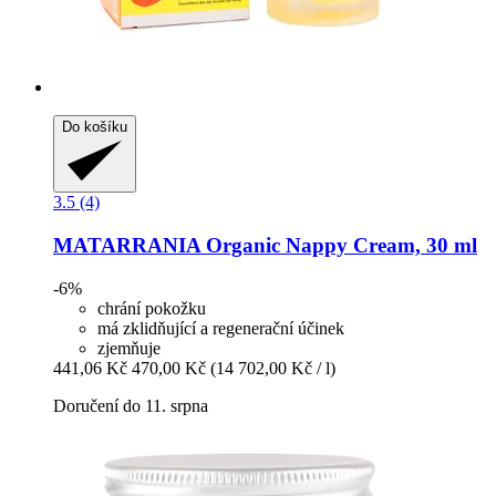
Do košíku
3.5 (4)
MATARRANIA
Organic Nappy Cream, 30 ml
-6%
chrání pokožku
má zklidňující a regenerační účinek
zjemňuje
441,06 Kč
470,00 Kč
(14 702,00 Kč / l)
Doručení do 11. srpna