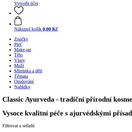
Vytvořit účet
Nákupní košík
0,00 Kč
Značky
Pleť
Make-up
Tělo
Vlasy
Muži
Miminka a děti
Témata
Opalování
Nabídky
Classic Ayurveda - tradiční přírodní kosm
Vysoce kvalitní péče s ajurvédskými přísa
Filtrovat a seřadit