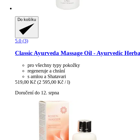
Do košíku
5.0 (3)
Classic Ayurveda
Massage Oil -​ Ayurvedic Herba
pro všechny typy pokožky
regeneruje a chrání
s amlou a Shatavari
519,00 Kč
(2 595,00 Kč / l)
Doručení do 12. srpna