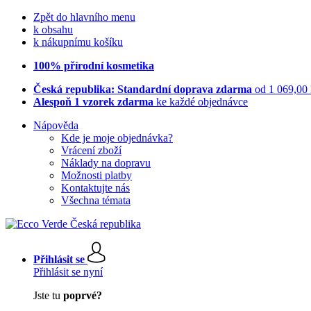
Zpět do hlavního menu
k obsahu
k nákupnímu košíku
100% přírodní kosmetika
Česká republika: Standardní doprava zdarma
od 1 069,00
Alespoň 1 vzorek zdarma
ke každé objednávce
Nápověda
Kde je moje objednávka?
Vrácení zboží
Náklady na dopravu
Možnosti platby
Kontaktujte nás
Všechna témata
Přihlásit se
Přihlásit se nyní
Jste tu
poprvé?