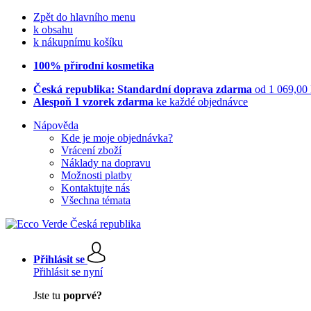
Zpět do hlavního menu
k obsahu
k nákupnímu košíku
100% přírodní kosmetika
Česká republika: Standardní doprava zdarma
od 1 069,00
Alespoň 1 vzorek zdarma
ke každé objednávce
Nápověda
Kde je moje objednávka?
Vrácení zboží
Náklady na dopravu
Možnosti platby
Kontaktujte nás
Všechna témata
Přihlásit se
Přihlásit se nyní
Jste tu
poprvé?