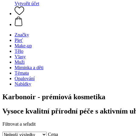
Vytvořit účet
Značky
Pleť
Make-up
Tělo
Vlasy
Muži
Miminka a děti
Témata
Opalování
Nabídky
Karbonoir - prémiová kosmetika
Vysoce kvalitní přírodní péče s aktivním u
Filtrovat a seřadit
Cena