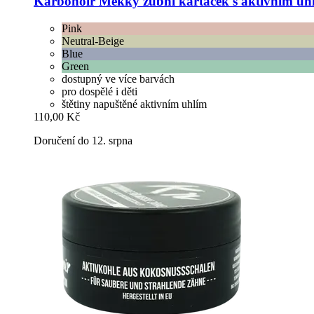
Karbonoir
Měkký zubní kartáček s aktivním uh
Pink
Neutral-Beige
Blue
Green
dostupný ve více barvách
pro dospělé i děti
štětiny napuštěné aktivním uhlím
110,00 Kč
Doručení do 12. srpna