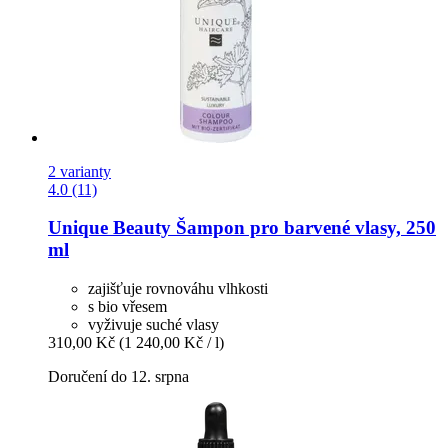
2 varianty
4.0 (11)
Unique Beauty
Šampon pro barvené vlasy, 250
ml
zajišťuje rovnováhu vlhkosti
s bio vřesem
vyživuje suché vlasy
310,00 Kč
(1 240,00 Kč / l)
Doručení do 12. srpna