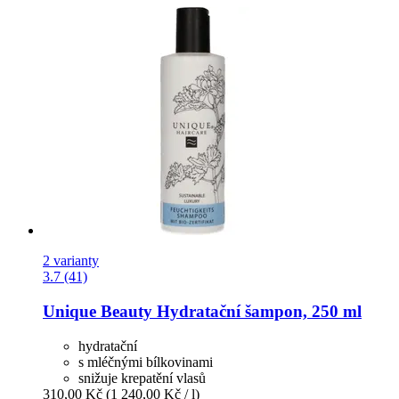
2 varianty
3.7 (41)
Unique Beauty
Hydratační šampon, 250 ml
hydratační
s mléčnými bílkovinami
snižuje krepatění vlasů
310,00 Kč
(1 240,00 Kč / l)