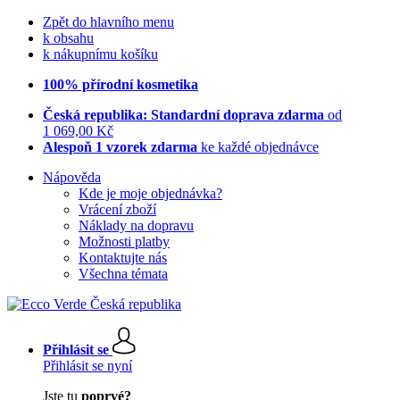
Zpět do hlavního menu
k obsahu
k nákupnímu košíku
100% přírodní kosmetika
Česká republika: Standardní doprava zdarma
od
1 069,00 Kč
Alespoň 1 vzorek zdarma
ke každé objednávce
Nápověda
Kde je moje objednávka?
Vrácení zboží
Náklady na dopravu
Možnosti platby
Kontaktujte nás
Všechna témata
Přihlásit se
Přihlásit se nyní
Jste tu
poprvé?