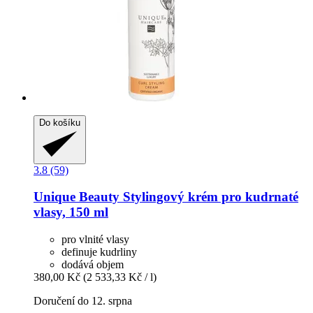
Do košíku
3.8 (59)
Unique Beauty
Stylingový krém pro kudrnaté
vlasy, 150 ml
pro vlnité vlasy
definuje kudrliny
dodává objem
380,00 Kč
(2 533,33 Kč / l)
Doručení do 12. srpna