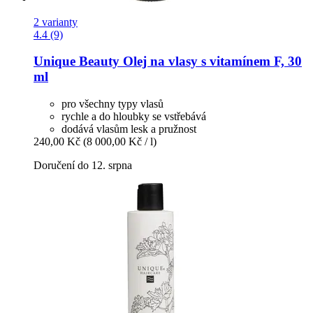
2 varianty
4.4 (9)
Unique Beauty
Olej na vlasy s vitamínem F, 30
ml
pro všechny typy vlasů
rychle a do hloubky se vstřebává
dodává vlasům lesk a pružnost
240,00 Kč
(8 000,00 Kč / l)
Doručení do 12. srpna