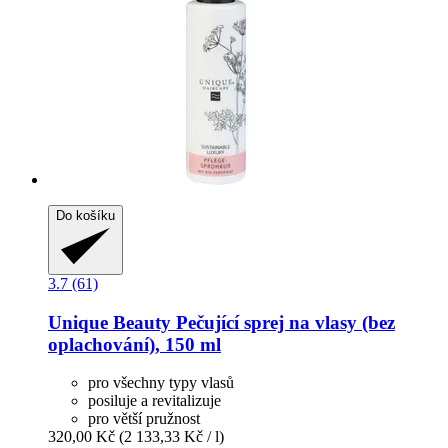
Do košíku
3.7 (61)
Unique Beauty
Pečující sprej na vlasy (bez
oplachování), 150 ml
pro všechny typy vlasů
posiluje a revitalizuje
pro větší pružnost
320,00 Kč
(2 133,33 Kč / l)