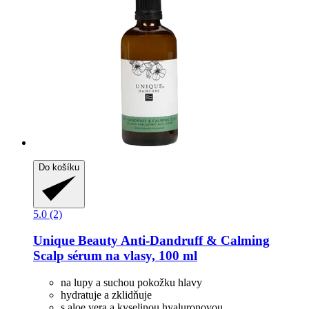
Do košíku
5.0 (2)
Unique Beauty
Anti-​Dandruff & Calming
Scalp sérum na vlasy, 100 ml
na lupy a suchou pokožku hlavy
hydratuje a zklidňuje
s aloe vera a kyselinou hyaluronovou