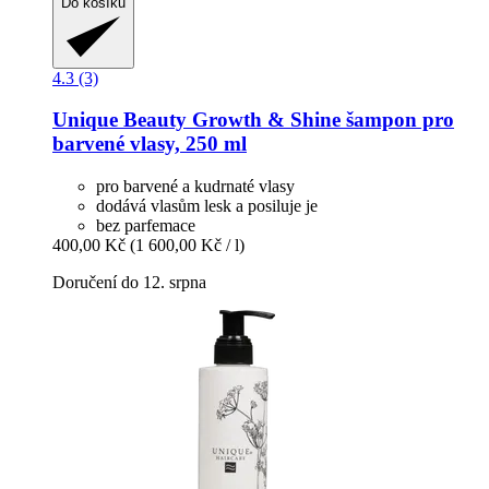
Do košíku
4.3 (3)
Unique Beauty
Growth & Shine šampon pro
barvené vlasy, 250 ml
pro barvené a kudrnaté vlasy
dodává vlasům lesk a posiluje je
bez parfemace
400,00 Kč
(1 600,00 Kč / l)
Doručení do 12. srpna