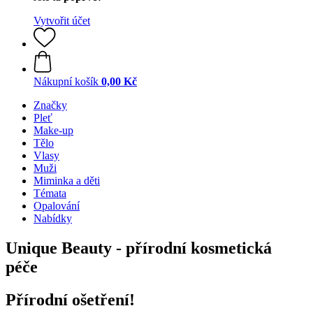
Vytvořit účet
Nákupní košík
0,00 Kč
Značky
Pleť
Make-up
Tělo
Vlasy
Muži
Miminka a děti
Témata
Opalování
Nabídky
Unique Beauty - přírodní kosmetická
péče
Přírodní ošetření!