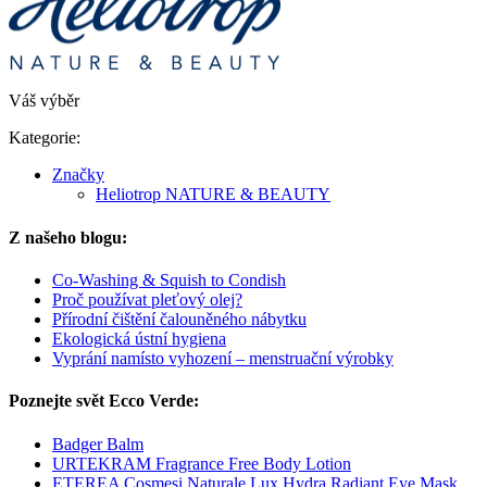
Váš výběr
Kategorie:
Značky
Heliotrop NATURE & BEAUTY
Z našeho blogu:
Co-Washing & Squish to Condish
Proč používat pleťový olej?
Přírodní čištění čalouněného nábytku
Ekologická ústní hygiena
Vyprání namísto vyhození – menstruační výrobky
Poznejte svět Ecco Verde:
Badger Balm
URTEKRAM Fragrance Free Body Lotion
ETEREA Cosmesi Naturale Lux Hydra Radiant Eye Mask