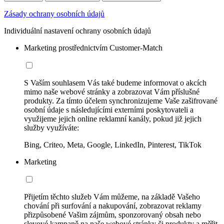
Zásady ochrany osobních údajů
Individuální nastavení ochrany osobních údajů
Marketing prostřednictvím Customer-Match
S Vaším souhlasem Vás také budeme informovat o akcích
mimo naše webové stránky a zobrazovat Vám příslušné
produkty. Za tímto účelem synchronizujeme Vaše zašifrované
osobní údaje s následujícími externími poskytovateli a
využijeme jejich online reklamní kanály, pokud již jejich
služby využíváte:
Bing, Criteo, Meta, Google, LinkedIn, Pinterest, TikTok
Marketing
Přijetím těchto služeb Vám můžeme, na základě Vašeho
chování při surfování a nakupování, zobrazovat reklamy
přizpůsobené Vašim zájmům, sponzorovaný obsah nebo
slevové kampaně na naše webové stránky či produkty a měřit