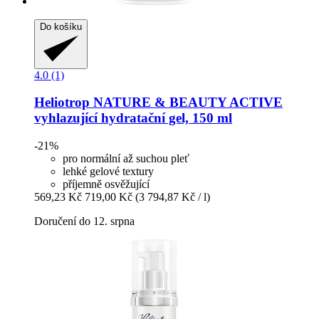
Do košíku
4.0 (1)
Heliotrop NATURE & BEAUTY
ACTIVE
vyhlazující hydratační gel, 150 ml
-21%
pro normální až suchou pleť
lehké gelové textury
příjemně osvěžující
569,23 Kč
719,00 Kč
(3 794,87 Kč / l)
Doručení do 12. srpna