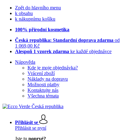
Zpět do hlavního menu
k obsahu
k nákupnímu košíku
100% přírodní kosmetika
Česká republika: Standardní doprava zdarma
od
1 069,00 Kč
Alespoň 1 vzorek zdarma
ke každé objednávce
Nápověda
Kde je moje objednávka?
Vrácení zboží
Náklady na dopravu
Možnosti platby
Kontaktujte nás
Všechna témata
Přihlásit se
Přihlásit se nyní
Jste tu
poprvé?