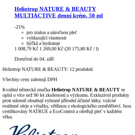
Heliotrop NATURE & BEAUTY
MULTIACTIVE denní krém, 50 ml
-21%
pro zralou a náročnou pleť
vyhlazující vlastnosti
hýčká a hydratuje
1 008,79 Kč
1 269,00 Kč
(20 175,80 Kč / l)
Doručení do 04. září
Heliotrop NATURE & BEAUTY: 12 produktů
Všechny ceny zahrnují DPH
Kvalitní německá značka
Heliotrop NATURE & BEAUTY
se
opírá o více než 90 let zkušeností a výzkumu. Exkluzivní produkty
proti stárnutí obsahují vybrané přírodní účinné látky, vzácné
rostlinné oleje a výtažky, většinou z ekologického zemědělství. Jsou
certifikovány NATRUE a EcoControl a ošetřují pleť v každém
věku.