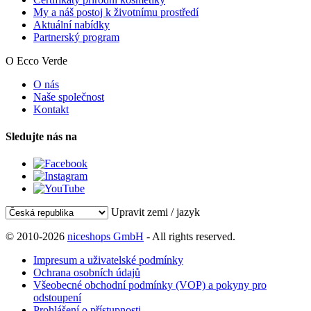
My a náš postoj k životnímu prostředí
Aktuální nabídky
Partnerský program
O Ecco Verde
O nás
Naše společnost
Kontakt
Sledujte nás na
Upravit zemi / jazyk
© 2010-2026
niceshops GmbH
- All rights reserved.
Impresum a uživatelské podmínky
Ochrana osobních údajů
Všeobecné obchodní podmínky (VOP) a pokyny pro
odstoupení
Prohlášení o přístupnosti