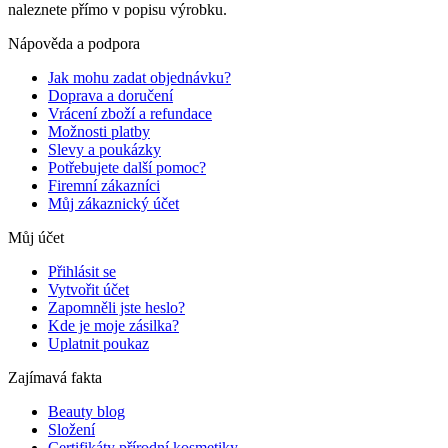
naleznete přímo v popisu výrobku.
Nápověda a podpora
Jak mohu zadat objednávku?
Doprava a doručení
Vrácení zboží a refundace
Možnosti platby
Slevy a poukázky
Potřebujete další pomoc?
Firemní zákazníci
Můj zákaznický účet
Můj účet
Přihlásit se
Vytvořit účet
Zapomněli jste heslo?
Kde je moje zásilka?
Uplatnit poukaz
Zajímavá fakta
Beauty blog
Složení
Certifikáty přírodní kosmetiky