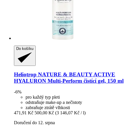
Do košíku
Heliotrop NATURE & BEAUTY
ACTIVE
HYALURON Multi-​Perform čistící gel, 150 ml
-6%
pro každý typ pleti
odstraňuje make-up a nečistoty
zabraňuje ztrátě vlhkosti
471,91 Kč
500,00 Kč
(3 146,07 Kč / l)
Doručení do 12. srpna