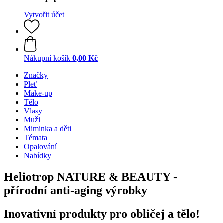
Vytvořit účet
Nákupní košík
0,00 Kč
Značky
Pleť
Make-up
Tělo
Vlasy
Muži
Miminka a děti
Témata
Opalování
Nabídky
Heliotrop NATURE & BEAUTY -
přírodní anti-aging výrobky
Inovativní produkty pro obličej a tělo!