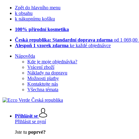
Zpět do hlavního menu
k obsahu
k nákupnímu košíku
100% přírodní kosmetika
Česká republika: Standardní doprava zdarma
od 1 069,00
Alespoň 1 vzorek zdarma
ke každé objednávce
Nápověda
Kde je moje objednávka?
Vrácení zboží
Náklady na dopravu
Možnosti platby
Kontaktujte nás
Všechna témata
Přihlásit se
Přihlásit se nyní
Jste tu
poprvé?