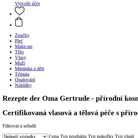
Vytvořit účet
Značky
Pleť
Make-up
Tělo
Vlasy
Muži
Miminka a děti
Témata
Opalování
Nabídky
Rezepte der Oma Gertrude - přírodní kos
Certifikovaná vlasová a tělová péče s přír
Filtrovat a seřadit
Cena
Typ produktu
Typ pokožky
Typ vlasů