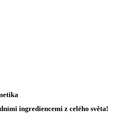
metika
odními ingrediencemi z celého světa!