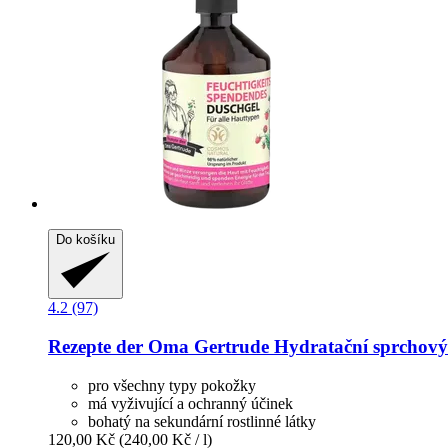
Do košíku
4.2 (97)
Rezepte der Oma Gertrude
Hydratační sprchový 
pro všechny typy pokožky
má vyživující a ochranný účinek
bohatý na sekundární rostlinné látky
120,00 Kč
(240,00 Kč / l)