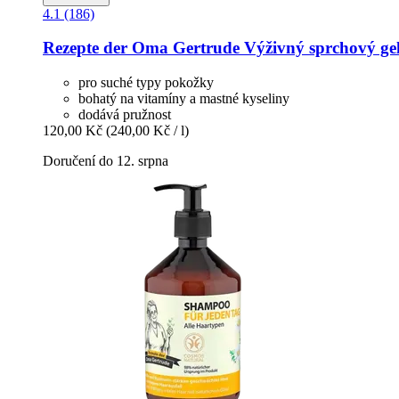
4.1 (186)
Rezepte der Oma Gertrude
Výživný sprchový gel
pro suché typy pokožky
bohatý na vitamíny a mastné kyseliny
dodává pružnost
120,00 Kč
(240,00 Kč / l)
Doručení do 12. srpna