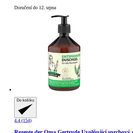
Doručení do 12. srpna
Do košíku
4.4 (154)
Rezepte der Oma Gertrude
Uvolňující sprchový g