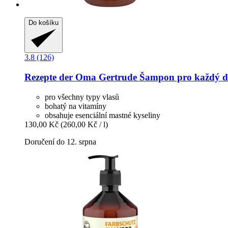
Do košíku
3.8 (126)
Rezepte der Oma Gertrude
Šampon pro každý d
pro všechny typy vlasů
bohatý na vitamíny
obsahuje esenciální mastné kyseliny
130,00 Kč
(260,00 Kč / l)
Doručení do 12. srpna