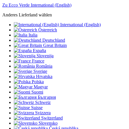
Zu Ecco Verde International (English)
Anderes Lieferland wählen
International (English)
Österreich
Italia
Deutschland
Great Britain
España
Slovenija
France
România
Sverige
Hrvatska
Polska
Magyar
Suomi
България
Schweiz
Suisse
Svizzera
Switzerland
Slovensko
Česká republika