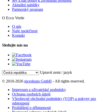
My a náš postoj k životnímu prostředí
Aktuální nabídky
Partnerský program
O Ecco Verde
O nás
Naše společnost
Kontakt
Sledujte nás na
Upravit zemi / jazyk
© 2010-2026
niceshops GmbH
- All rights reserved.
Impresum a uživatelské podmínky
Ochrana osobních údajů
Všeobecné obchodní podmínky (VOP) a pokyny pro
odstoupení
Prohlášení o přístupnosti