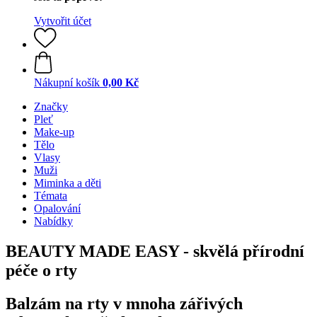
Vytvořit účet
Nákupní košík
0,00 Kč
Značky
Pleť
Make-up
Tělo
Vlasy
Muži
Miminka a děti
Témata
Opalování
Nabídky
BEAUTY MADE EASY - skvělá přírodní
péče o rty
Balzám na rty v mnoha zářivých