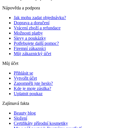
Nápověda a podpora
Jak mohu zadat objednávku?
Doprava a doručení
Vrácení zboží a refundace
Možnosti platby
Slevy a poukázky
Potřebujete další pomoc?
Firemní zákazníci
Můj zákaznický účet
Můj účet
Přihlásit se
Vytvořit účet
Zapomněli jste heslo?
Kde je moje zásilka?
Uplatnit poukaz
Zajímavá fakta
Beauty blog
Složení
Certifikáty přírodní kosmetiky