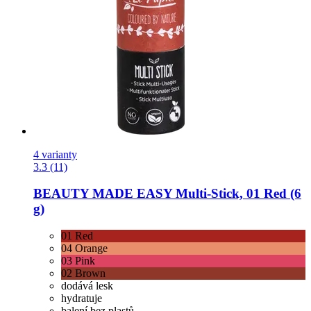
4 varianty
3.3 (11)
BEAUTY MADE EASY
Multi-​Stick, 01 Red (6
g)
01 Red
04 Orange
03 Pink
02 Brown
dodává lesk
hydratuje
balení bez plastů