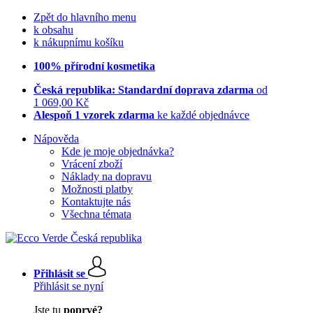
Zpět do hlavního menu
k obsahu
k nákupnímu košíku
100% přírodní kosmetika
Česká republika: Standardní doprava zdarma
od
1 069,00 Kč
Alespoň 1 vzorek zdarma
ke každé objednávce
Nápověda
Kde je moje objednávka?
Vrácení zboží
Náklady na dopravu
Možnosti platby
Kontaktujte nás
Všechna témata
Přihlásit se
Přihlásit se nyní
Jste tu
poprvé?