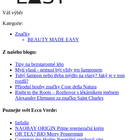
Váš výběr
Kategorie:
Značky
BEAUTY MADE EASY
Z našeho blogu:
Tipy na bezstarostné léto
Mytí vlasů - nemusí být vždy jen šamponem
Tuhý šampon nebo třeba mýdlo na vlasy? Jaký je v tom
rozdíl?
Přírodní houby značky Cose della Natura
Right to the Roots – Rozhovor s lékárníkem jménem
Alexander Ehrmann za značku Saint Charles
Poznejte svět Ecco Verde:
farfalla
NAOBAY ORIGIN Prime regenerační krém
OR TEA? BIO Merry Peppermint
Comptoir des Huiles Neutrální sprchový olej