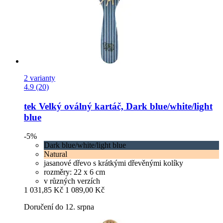
2 varianty
4.9 (20)
tek
Velký oválný kartáč, Dark blue/white/light
blue
-5%
Dark blue/white/light blue
Natural
jasanové dřevo s krátkými dřevěnými kolíky
rozměry: 22 x 6 cm
v různých verzích
1 031,85 Kč
1 089,00 Kč
Doručení do 12. srpna