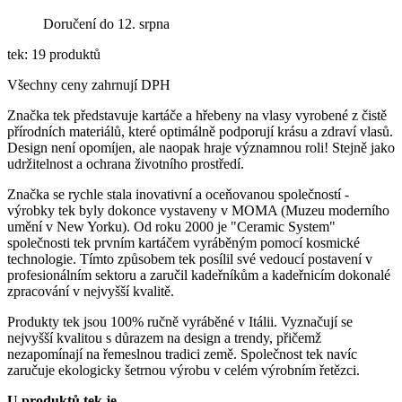
Doručení do 12. srpna
tek: 19 produktů
Všechny ceny zahrnují DPH
Značka tek představuje kartáče a hřebeny na vlasy vyrobené z čistě
přírodních materiálů, které optimálně podporují krásu a zdraví vlasů.
Design není opomíjen, ale naopak hraje významnou roli! Stejně jako
udržitelnost a ochrana životního prostředí.
Značka se rychle stala inovativní a oceňovanou společností -
výrobky tek byly dokonce vystaveny v MOMA (Muzeu moderního
umění v New Yorku). Od roku 2000 je "Ceramic System"
společnosti tek prvním kartáčem vyráběným pomocí kosmické
technologie. Tímto způsobem tek posílil své vedoucí postavení v
profesionálním sektoru a zaručil kadeřníkům a kadeřnicím dokonalé
zpracování v nejvyšší kvalitě.
Produkty tek jsou 100% ručně vyráběné v Itálii. Vyznačují se
nejvyšší kvalitou s důrazem na design a trendy, přičemž
nezapomínají na řemeslnou tradici země. Společnost tek navíc
zaručuje ekologicky šetrnou výrobu v celém výrobním řetězci.
U produktů tek je