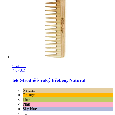
6 variant
4.8 (31)
tek
Středně široký hřeben, Natural
Natural
Orange
Lime
Pink
Sky blue
+1