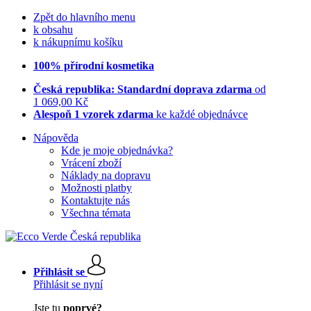
Zpět do hlavního menu
k obsahu
k nákupnímu košíku
100% přírodní kosmetika
Česká republika: Standardní doprava zdarma
od
1 069,00 Kč
Alespoň 1 vzorek zdarma
ke každé objednávce
Nápověda
Kde je moje objednávka?
Vrácení zboží
Náklady na dopravu
Možnosti platby
Kontaktujte nás
Všechna témata
Přihlásit se
Přihlásit se nyní
Jste tu
poprvé?