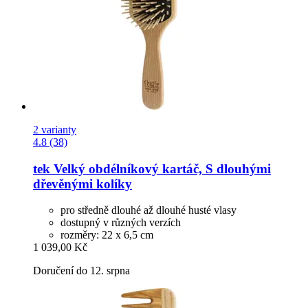
2 varianty
4.8 (38)
tek
Velký obdélníkový kartáč, S dlouhými
dřevěnými kolíky
pro středně dlouhé až dlouhé husté vlasy
dostupný v různých verzích
rozměry: 22 x 6,5 cm
1 039,00 Kč
Doručení do 12. srpna