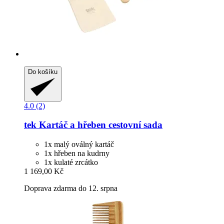
Do košíku
4.0 (2)
tek
Kartáč a hřeben cestovní sada
1x malý oválný kartáč
1x hřeben na kudrny
1x kulaté zrcátko
1 169,00 Kč
Doprava zdarma do 12. srpna