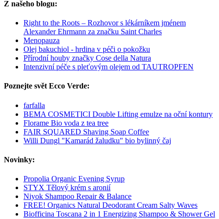
Z našeho blogu:
Right to the Roots – Rozhovor s lékárníkem jménem
Alexander Ehrmann za značku Saint Charles
Menopauza
Olej bakuchiol - hrdina v péči o pokožku
Přírodní houby značky Cose della Natura
Intenzivní péče s pleťovým olejem od TAUTROPFEN
Poznejte svět Ecco Verde:
farfalla
BEMA COSMETICI Double Lifting emulze na oční kontury
Florame Bio voda z tea tree
FAIR SQUARED Shaving Soap Coffee
Willi Dungl "Kamarád žaludku" bio bylinný čaj
Novinky:
Propolia Organic Evening Syrup
STYX Tělový krém s aronií
Niyok Shampoo Repair & Balance
FREE! Organics Natural Deodorant Cream Salty Waves
Biofficina Toscana 2 in 1 Energizing Shampoo & Shower Gel