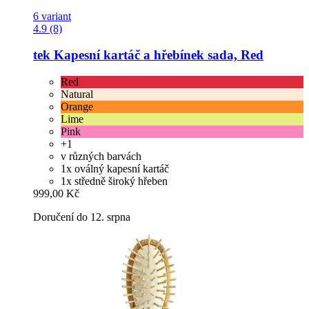
6 variant
4.9 (8)
tek
Kapesní kartáč a hřebínek sada, Red
Red
Natural
Orange
Lime
Pink
+1
v různých barvách
1x oválný kapesní kartáč
1x středně široký hřeben
999,00 Kč
Doručení do 12. srpna