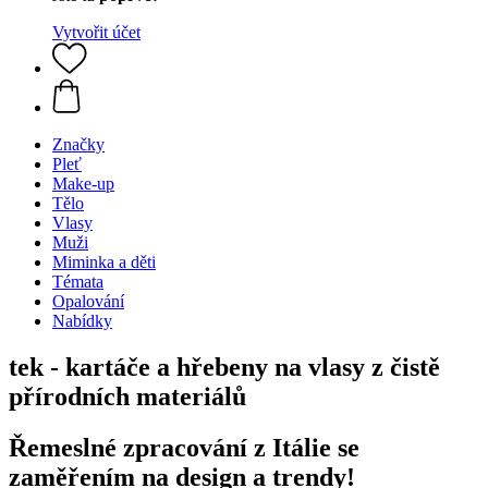
Vytvořit účet
Značky
Pleť
Make-up
Tělo
Vlasy
Muži
Miminka a děti
Témata
Opalování
Nabídky
tek - kartáče a hřebeny na vlasy z čistě
přírodních materiálů
Řemeslné zpracování z Itálie se
zaměřením na design a trendy!