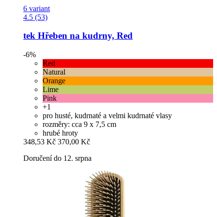
6 variant
4.5 (53)
tek
Hřeben na kudrny, Red
-6%
Red
Natural
Orange
Lime
Pink
+1
pro husté, kudrnaté a velmi kudrnaté vlasy
rozměry: cca 9 x 7,5 cm
hrubé hroty
348,53 Kč
370,00 Kč
Doručení do 12. srpna