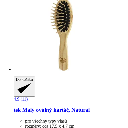
Do košíku
4.9 (11)
tek
Malý oválný kartáč, Natural
pro všechny typy vlasů
rozměry: cca 17,5 x 4,7 cm