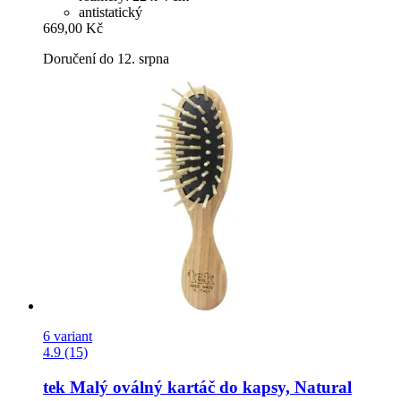
antistatický
669,00 Kč
Doručení do 12. srpna
6 variant
4.9 (15)
tek
Malý oválný kartáč do kapsy, Natural