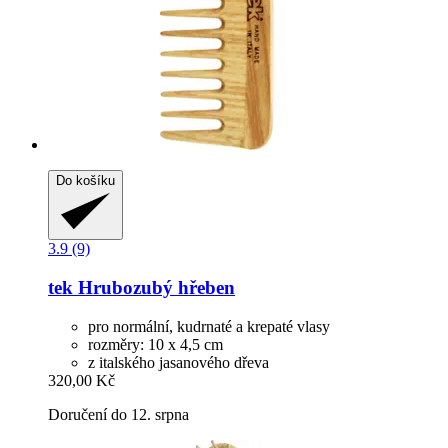
Do košíku
3.9 (9)
tek
Hrubozubý hřeben
pro normální, kudrnaté a krepaté vlasy
rozměry: 10 x 4,5 cm
z italského jasanového dřeva
320,00 Kč
Doručení do 12. srpna