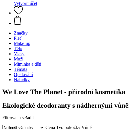
Vytvořit účet
Značky
Pleť
Make-up
Tělo
Vlasy
Muži
Miminka a děti
Témata
Opalování
Nabídky
We Love The Planet - přírodní kosmetika
Ekologické deodoranty s nádhernými vůněmi
Filtrovat a seřadit
Cena
Typ pokožky
Vůně