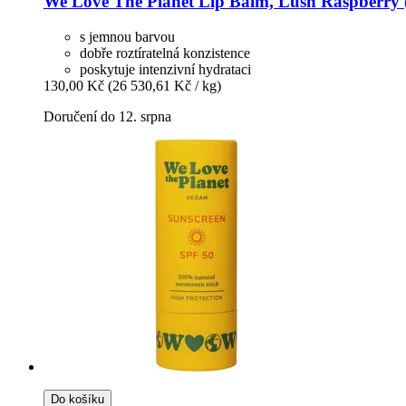
We Love The Planet
Lip Balm, Lush Raspberry (
s jemnou barvou
dobře roztíratelná konzistence
poskytuje intenzivní hydrataci
130,00 Kč
(26 530,61 Kč / kg)
Doručení do 12. srpna
Do košíku