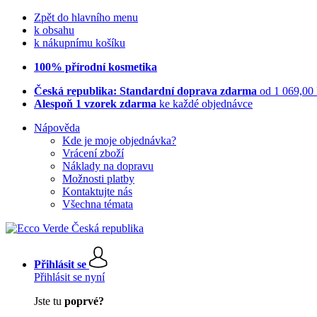
Zpět do hlavního menu
k obsahu
k nákupnímu košíku
100% přírodní kosmetika
Česká republika: Standardní doprava zdarma
od 1 069,00
Alespoň 1 vzorek zdarma
ke každé objednávce
Nápověda
Kde je moje objednávka?
Vrácení zboží
Náklady na dopravu
Možnosti platby
Kontaktujte nás
Všechna témata
Přihlásit se
Přihlásit se nyní
Jste tu
poprvé?