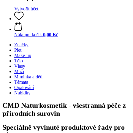
Vytvořit účet
Nákupní košík
0,00 Kč
Značky
Pleť
Make-up
Tělo
Vlasy
Muži
Miminka a děti
Témata
Opalování
Nabídky
CMD Naturkosmetik - všestranná péče z
přírodních surovin
Speciálně vyvinuté produktové řady pro