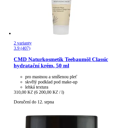
2 varianty
3.9 (407)
CMD Naturkosmetik
Teebaumöl Classic
hydratační krém, 50 ml
pro mastnou a smíšenou pleť
skvělý podklad pod make-up
lehká textura
310,00 Kč
(6 200,00 Kč / l)
Doručení do 12. srpna