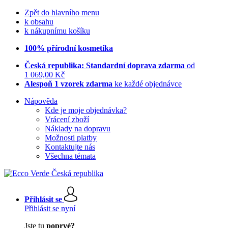
Zpět do hlavního menu
k obsahu
k nákupnímu košíku
100% přírodní kosmetika
Česká republika: Standardní doprava zdarma
od
1 069,00 Kč
Alespoň 1 vzorek zdarma
ke každé objednávce
Nápověda
Kde je moje objednávka?
Vrácení zboží
Náklady na dopravu
Možnosti platby
Kontaktujte nás
Všechna témata
Přihlásit se
Přihlásit se nyní
Jste tu
poprvé?