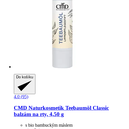
Do košíku
4.0 (95)
CMD Naturkosmetik
Teebaumöl Classic
balzám na rty, 4,50 g
s bio bambuckým máslem