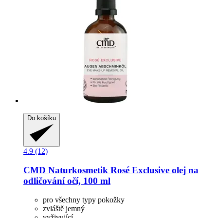
Do košíku
4.9 (12)
CMD Naturkosmetik
Rosé Exclusive olej na
odličování očí, 100 ml
pro všechny typy pokožky
zvláště jemný
vyživující