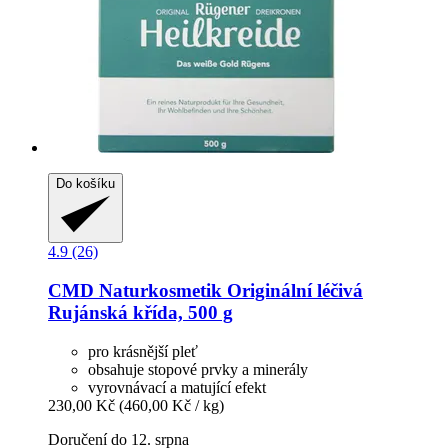
Do košíku
4.9 (26)
CMD Naturkosmetik
Originální léčivá
Rujánská křída, 500 g
pro krásnější pleť
obsahuje stopové prvky a minerály
vyrovnávací a matující efekt
230,00 Kč
(460,00 Kč / kg)
Doručení do 12. srpna