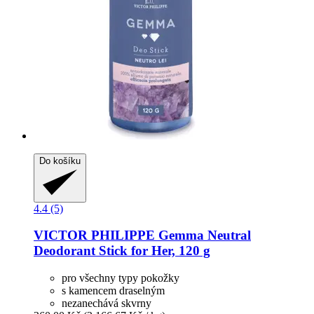
Do košíku
4.4 (5)
VICTOR PHILIPPE
Gemma Neutral
Deodorant Stick for Her, 120 g
pro všechny typy pokožky
s kamencem draselným
nezanechává skvrny