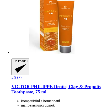
Do košíku
3.9 (7)
VICTOR PHILIPPE
Dentie, Clay & Propolis
Toothpaste, 75 ml
kompatibilní s homeopatií
má rozjasňující účinek