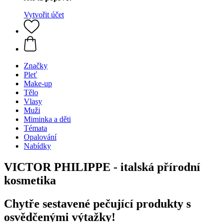
Vytvořit účet
Značky
Pleť
Make-up
Tělo
Vlasy
Muži
Miminka a děti
Témata
Opalování
Nabídky
VICTOR PHILIPPE - italská přírodní
kosmetika
Chytře sestavené pečující produkty s
osvědčenými výtažky!