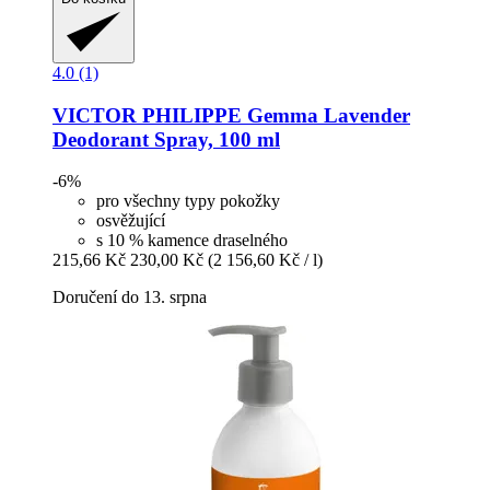
4.0 (1)
VICTOR PHILIPPE
Gemma Lavender
Deodorant Spray, 100 ml
-6%
pro všechny typy pokožky
osvěžující
s 10 % kamence draselného
215,66 Kč
230,00 Kč
(2 156,60 Kč / l)
Doručení do 13. srpna