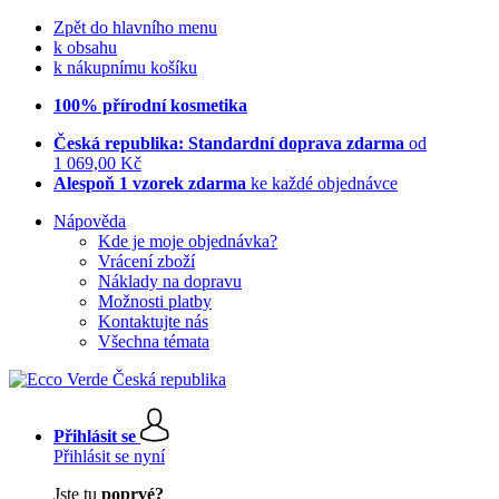
Zpět do hlavního menu
k obsahu
k nákupnímu košíku
100% přírodní kosmetika
Česká republika: Standardní doprava zdarma
od
1 069,00 Kč
Alespoň 1 vzorek zdarma
ke každé objednávce
Nápověda
Kde je moje objednávka?
Vrácení zboží
Náklady na dopravu
Možnosti platby
Kontaktujte nás
Všechna témata
Přihlásit se
Přihlásit se nyní
Jste tu
poprvé?