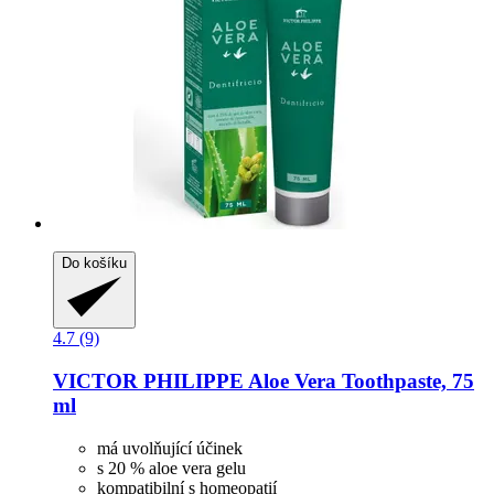
Do košíku
4.7 (9)
VICTOR PHILIPPE
Aloe Vera Toothpaste, 75
ml
má uvolňující účinek
s 20 % aloe vera gelu
kompatibilní s homeopatií