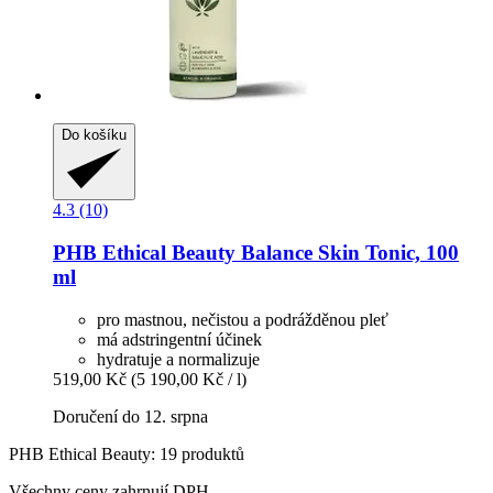
Do košíku
4.3 (10)
PHB Ethical Beauty
Balance Skin Tonic, 100
ml
pro mastnou, nečistou a podrážděnou pleť
má adstringentní účinek
hydratuje a normalizuje
519,00 Kč
(5 190,00 Kč / l)
Doručení do 12. srpna
PHB Ethical Beauty: 19 produktů
Všechny ceny zahrnují DPH