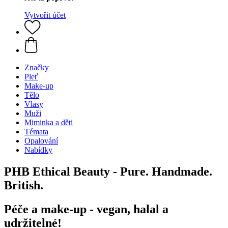
Vytvořit účet
Značky
Pleť
Make-up
Tělo
Vlasy
Muži
Miminka a děti
Témata
Opalování
Nabídky
PHB Ethical Beauty - Pure. Handmade.
British.
Péče a make-up - vegan, halal a
udržitelné!