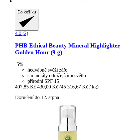
Do košíku
4.0 (2)
PHB Ethical Beauty
Mineral Highlighter,
Golden Hour (9 g)
-5%
hedvábně svěží záře
s minerály odrážejícími světlo
přírodní SPF 15
407,85 Kč
430,00 Kč
(45 316,67 Kč / kg)
Doručení do 12. srpna