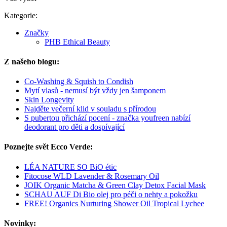
Kategorie:
Značky
PHB Ethical Beauty
Z našeho blogu:
Co-Washing & Squish to Condish
Mytí vlasů - nemusí být vždy jen šamponem
Skin Longevity
Najděte večerní klid v souladu s přírodou
S pubertou přichází pocení - značka youfreen nabízí
deodorant pro děti a dospívající
Poznejte svět Ecco Verde:
LÉA NATURE SO BiO étic
Fitocose WLD Lavender & Rosemary Oil
JOIK Organic Matcha & Green Clay Detox Facial Mask
SCHAU AUF Di Bio olej pro péči o nehty a pokožku
FREE! Organics Nurturing Shower Oil Tropical Lychee
Novinky: