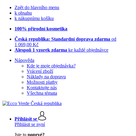
Zpět do hlavního menu
k obsahu
k nákupnímu košíku
100% přírodní kosmetika
Česká republika: Standardní doprava zdarma
od
1 069,00 Kč
Alespoň 1 vzorek zdarma
ke každé objednávce
Nápověda
Kde je moje objednávka?
Vrácení zboží
Náklady na dopravu
Možnosti platby
Kontaktujte nás
Všechna témata
Přihlásit se
Přihlásit se nyní
Jste tu
poprvé?