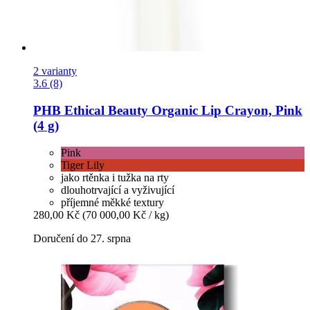
2 varianty
3.6 (8)
PHB Ethical Beauty
Organic Lip Crayon, Pink
(4 g)
Pink
Tiger Lily
jako rtěnka i tužka na rty
dlouhotrvající a vyživující
příjemné měkké textury
280,00 Kč
(70 000,00 Kč / kg)
Doručení do 27. srpna