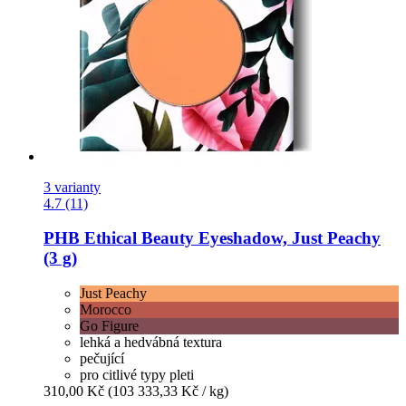
3 varianty
4.7 (11)
PHB Ethical Beauty
Eyeshadow, Just Peachy
(3 g)
Just Peachy
Morocco
Go Figure
lehká a hedvábná textura
pečující
pro citlivé typy pleti
310,00 Kč
(103 333,33 Kč / kg)