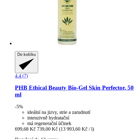
Do košíku
4.4 (7)
PHB Ethical Beauty
Bio-​Gel Skin Perfector, 50
ml
-5%
ideální na jizvy, strie a zarudnutí
intenzivně hydratační
má regenerační účinek
699,68 Kč
739,00 Kč
(13 993,60 Kč / l)