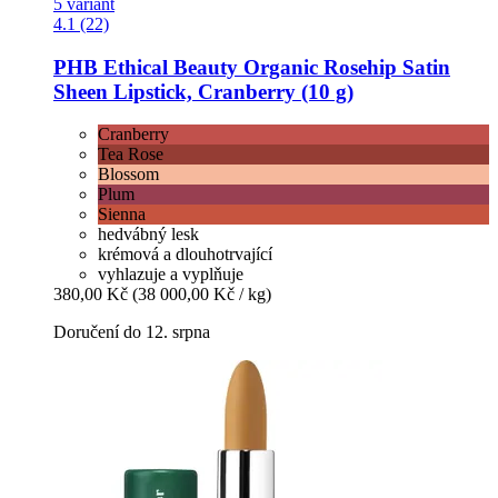
5 variant
4.1 (22)
PHB Ethical Beauty
Organic Rosehip Satin
Sheen Lipstick, Cranberry (10 g)
Cranberry
Tea Rose
Blossom
Plum
Sienna
hedvábný lesk
krémová a dlouhotrvající
vyhlazuje a vyplňuje
380,00 Kč
(38 000,00 Kč / kg)
Doručení do 12. srpna