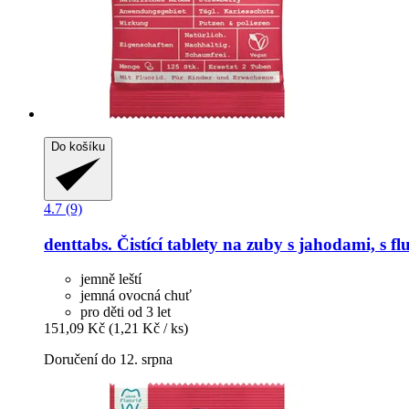
Do košíku
4.7 (9)
denttabs.
Čistící tablety na zuby s jahodami, s f
jemně leští
jemná ovocná chuť
pro děti od 3 let
151,09 Kč
(1,21 Kč / ks)
Doručení do 12. srpna