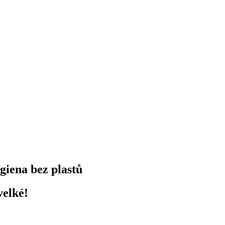
ygiena bez plastů
velké!