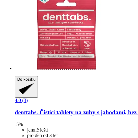
Do košíku
4.0 (3)
denttabs.
Čistící tablety na zuby s jahodami, bez 
-5%
jemně leští
pro děti od 3 let