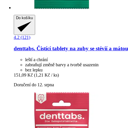
Do košíku
4.2 (121)
denttabs.
Čistící tablety na zuby se stévií a mátou
leští a chrání
zabraňují změně barvy a tvorbě usazenin
bez lepku
151,09 Kč
(1,21 Kč / ks)
Doručení do 12. srpna