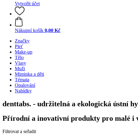
Vytvořit účet
Nákupní košík
0,00 Kč
Značky
Pleť
Make-up
Tělo
Vlasy
Muži
Miminka a děti
Témata
Opalování
Nabídky
denttabs. - udržitelná a ekologická ústní h
Přírodní a inovativní produkty pro malé i 
Filtrovat a seřadit