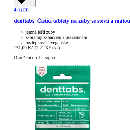
4.0 (70)
denttabs.
Čistící tablety na zuby se stévií a mátou
jemně leští zuby
zabraňují zabarvení a usazeninám
bezlepkové a veganské
151,09 Kč
(1,21 Kč / ks)
Doručení do 12. srpna