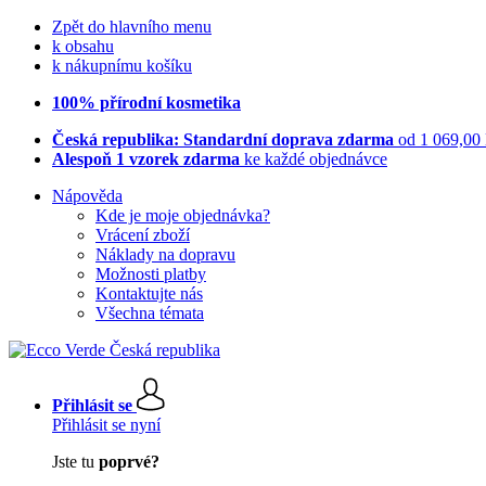
Zpět do hlavního menu
k obsahu
k nákupnímu košíku
100% přírodní kosmetika
Česká republika: Standardní doprava zdarma
od 1 069,00
Alespoň 1 vzorek zdarma
ke každé objednávce
Nápověda
Kde je moje objednávka?
Vrácení zboží
Náklady na dopravu
Možnosti platby
Kontaktujte nás
Všechna témata
Přihlásit se
Přihlásit se nyní
Jste tu
poprvé?