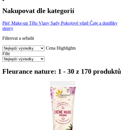
Nakupovat dle kategorií
Pleť
Make-up
Tělo
Vlasy
Sady
Pokojové vůně
Čaje a doplňky
stravy
Filtrovat a seřadit
Cena
Highlights
Filtr
Fleurance nature: 1 - 30 z 170 produktů