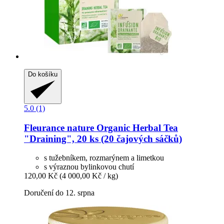
Do košíku
5.0 (1)
Fleurance nature
Organic Herbal Tea
"Draining", 20 ks (20 čajových sáčků)
s tužebníkem, rozmarýnem a limetkou
s výraznou bylinkovou chutí
120,00 Kč
(4 000,00 Kč / kg)
Doručení do 12. srpna