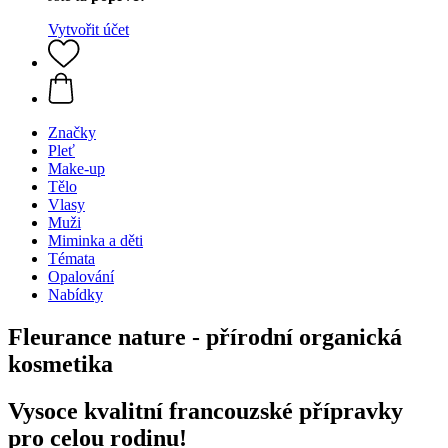
Vytvořit účet
Značky
Pleť
Make-up
Tělo
Vlasy
Muži
Miminka a děti
Témata
Opalování
Nabídky
Fleurance nature - přírodní organická
kosmetika
Vysoce kvalitní francouzské přípravky
pro celou rodinu!