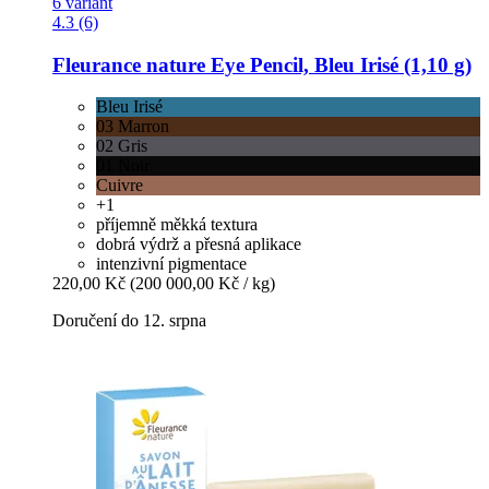
6 variant
4.3 (6)
Fleurance nature
Eye Pencil, Bleu Irisé (1,10 g)
Bleu Irisé
03 Marron
02 Gris
01 Noir
Cuivre
+1
příjemně měkká textura
dobrá výdrž a přesná aplikace
intenzivní pigmentace
220,00 Kč
(200 000,00 Kč / kg)
Doručení do 12. srpna