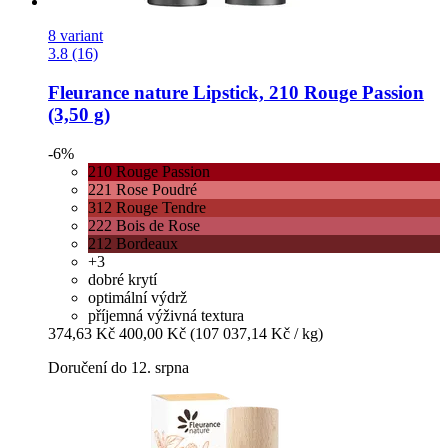
8 variant
3.8 (16)
Fleurance nature
Lipstick, 210 Rouge Passion
(3,50 g)
-6%
210 Rouge Passion
221 Rose Poudré
312 Rouge Tendre
222 Bois de Rose
212 Bordeaux
+3
dobré krytí
optimální výdrž
příjemná výživná textura
374,63 Kč
400,00 Kč
(107 037,14 Kč / kg)
Doručení do 12. srpna