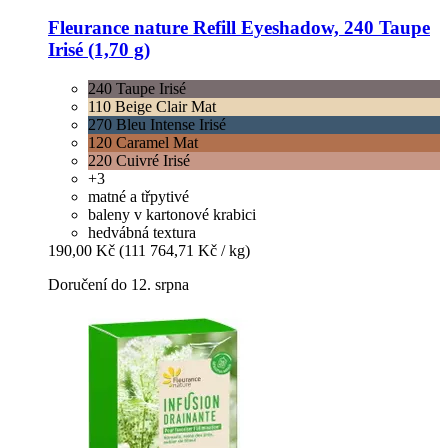
Fleurance nature
Refill Eyeshadow, 240 Taupe
Irisé (1,70 g)
240 Taupe Irisé
110 Beige Clair Mat
270 Bleu Intense Irisé
120 Caramel Mat
220 Cuivré Irisé
+3
matné a třpytivé
baleny v kartonové krabici
hedvábná textura
190,00 Kč
(111 764,71 Kč / kg)
Doručení do 12. srpna