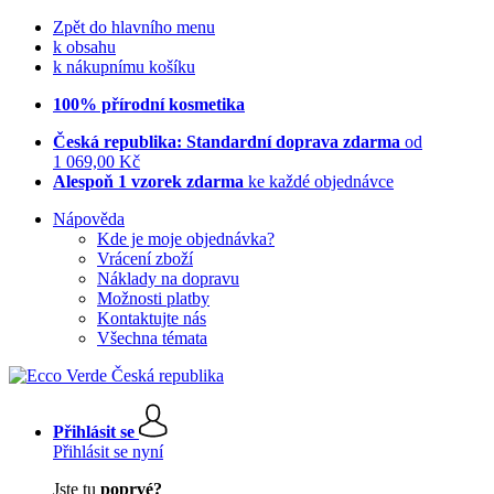
Zpět do hlavního menu
k obsahu
k nákupnímu košíku
100% přírodní kosmetika
Česká republika: Standardní doprava zdarma
od
1 069,00 Kč
Alespoň 1 vzorek zdarma
ke každé objednávce
Nápověda
Kde je moje objednávka?
Vrácení zboží
Náklady na dopravu
Možnosti platby
Kontaktujte nás
Všechna témata
Přihlásit se
Přihlásit se nyní
Jste tu
poprvé?