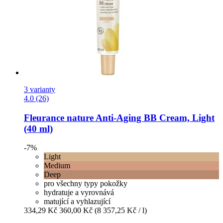
3 varianty
4.0 (26)
Fleurance nature
Anti-​Aging BB Cream, Light
(40 ml)
-7%
Light
Medium
Deep
pro všechny typy pokožky
hydratuje a vyrovnává
matující a vyhlazující
334,29 Kč
360,00 Kč
(8 357,25 Kč / l)