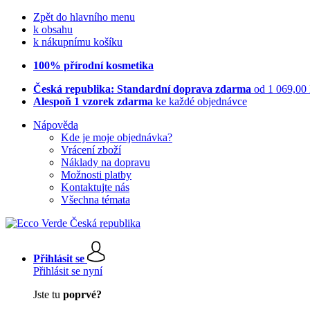
Zpět do hlavního menu
k obsahu
k nákupnímu košíku
100% přírodní kosmetika
Česká republika: Standardní doprava zdarma
od 1 069,00
Alespoň 1 vzorek zdarma
ke každé objednávce
Nápověda
Kde je moje objednávka?
Vrácení zboží
Náklady na dopravu
Možnosti platby
Kontaktujte nás
Všechna témata
Přihlásit se
Přihlásit se nyní
Jste tu
poprvé?