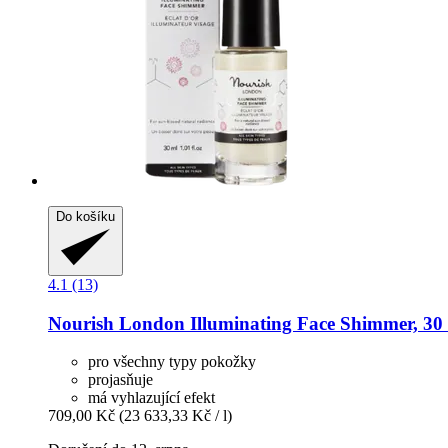
Do košíku
4.1 (13)
Nourish London
Illuminating Face Shimmer, 30
pro všechny typy pokožky
projasňuje
má vyhlazující efekt
709,00 Kč
(23 633,33 Kč / l)