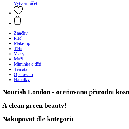
Vytvořit účet
Značky
Pleť
Make-up
Tělo
Vlasy
Muži
Miminka a děti
Témata
Opalování
Nabídky
Nourish London - oceňovaná přírodní kosm
A clean green beauty!
Nakupovat dle kategorií