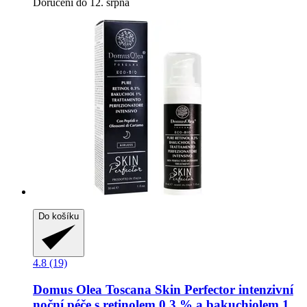
Doručení do 12. srpna
Do košíku
4.8 (19)
Domus Olea Toscana
Skin Perfector intenzivní
noční péče s retinolem 0,3 % a bakuchiolem 1