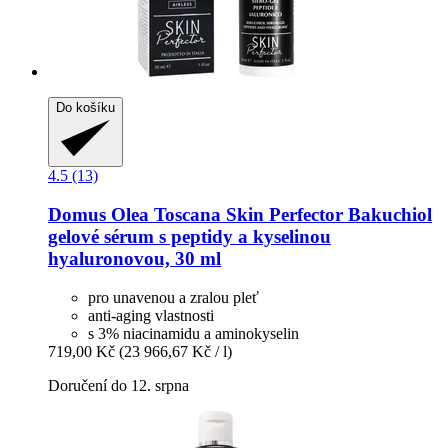
Do košíku
4.5 (13)
Domus Olea Toscana
Skin Perfector Bakuchiol
gelové sérum s peptidy a kyselinou
hyaluronovou, 30 ml
pro unavenou a zralou pleť
anti-aging vlastnosti
s 3% niacinamidu a aminokyselin
719,00 Kč
(23 966,67 Kč / l)
Doručení do 12. srpna