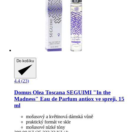
Do košíku
4.4 (23)
Domus Olea Toscana
SEGUIMI "In the
Madness" Eau de Parfum antiox ve spreji, 15
ml
mošusový a květinová dámská vůně
praktický formát ve skle
mošusové nízké tóny