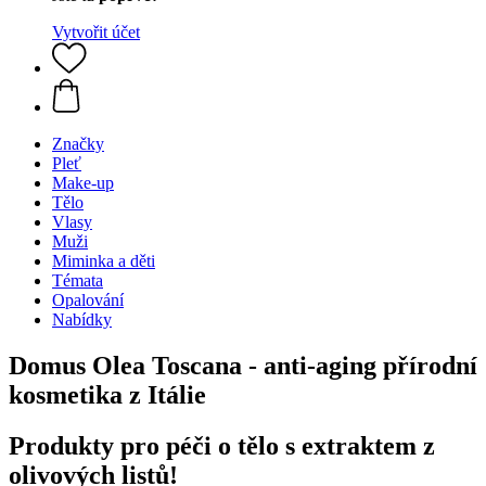
Vytvořit účet
Značky
Pleť
Make-up
Tělo
Vlasy
Muži
Miminka a děti
Témata
Opalování
Nabídky
Domus Olea Toscana - anti-aging přírodní
kosmetika z Itálie
Produkty pro péči o tělo s extraktem z
olivových listů!