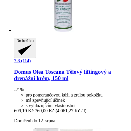
Do košíku
3.8 (114)
Domus Olea Toscana
Tělový liftingový a
drenážní krém, 150 ml
-21%
pro pomerančovou kůži a zralou pokožku
má zpevňující účinek
s vyhlazujícími vlastnostmi
609,19 Kč
769,00 Kč
(4 061,27 Kč / l)
Doručení do 12. srpna