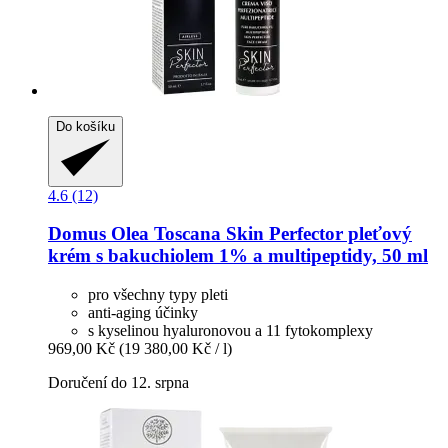
Do košíku
4.6 (12)
Domus Olea Toscana
Skin Perfector pleťový
krém s bakuchiolem 1% a multipeptidy, 50 ml
pro všechny typy pleti
anti-aging účinky
s kyselinou hyaluronovou a 11 fytokomplexy
969,00 Kč
(19 380,00 Kč / l)
Doručení do 12. srpna