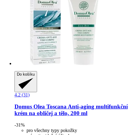
Do košíku
4.2 (31)
Domus Olea Toscana
Anti-​aging multifunkční
krém na obličej a tělo, 200 ml
-31%
pro všechny typy pokožky