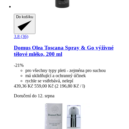
Do košíku
3.8 (36)
Domus Olea Toscana
Spray & Go výživné
tělové mléko, 200 ml
-21%
pro všechny typy pleti - zejména pro suchou
má uklidňující a ochranný účinek
rychle se vstřebává, nelepí
439,36 Kč
559,00 Kč
(2 196,80 Kč / l)
Doručení do 12. srpna