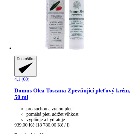
Do košíku
4.1 (60)
Domus Olea Toscana
Zpevňující pleťový krém,
50 ml
pro suchou a zralou pleť
pomáhá pleti udržet vlhkost
vyplňuje a hydratuje
939,00 Kč
(18 780,00 Kč / l)