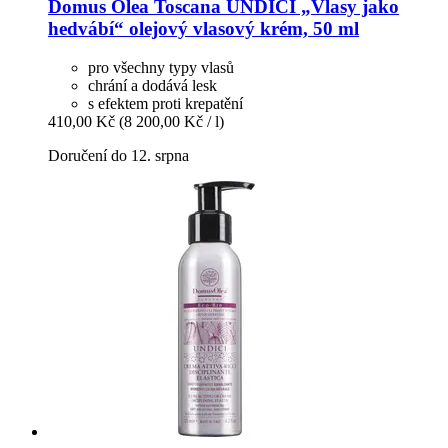
Domus Olea Toscana
UNDICI „Vlasy jako
hedvábí“ olejový vlasový krém, 50 ml
pro všechny typy vlasů
chrání a dodává lesk
s efektem proti krepatění
410,00 Kč
(8 200,00 Kč / l)
Doručení do 12. srpna