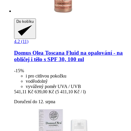
Do košíku
4.2 (11)
Domus Olea Toscana
Fluid na opalování -​ na
obličej i tělo s SPF 30, 100 ml
-15%
i pro citlivou pokožku
voděodolný
vyvážený poměr UVA / UVB
541,11 Kč
639,00 Kč
(5 411,10 Kč / l)
Doručení do 12. srpna