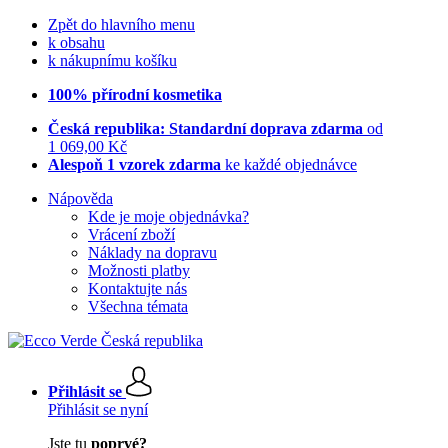
Zpět do hlavního menu
k obsahu
k nákupnímu košíku
100% přírodní kosmetika
Česká republika: Standardní doprava zdarma
od
1 069,00 Kč
Alespoň 1 vzorek zdarma
ke každé objednávce
Nápověda
Kde je moje objednávka?
Vrácení zboží
Náklady na dopravu
Možnosti platby
Kontaktujte nás
Všechna témata
Přihlásit se
Přihlásit se nyní
Jste tu
poprvé?