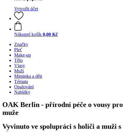
Vytvořit účet
Nákupní košík
0,00 Kč
Značky
Pleť
Make-up
Tělo
Vlasy
Muži
Miminka a děti
Témata
Opalování
Nabídky
OAK Berlin - přírodní péče o vousy pro
muže
Vyvinuto ve spolupráci s holiči a muži s