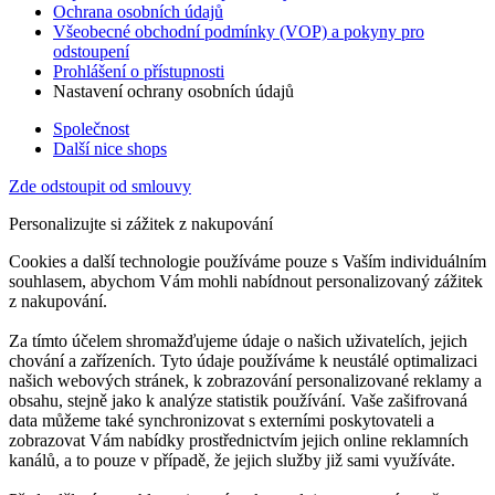
Ochrana osobních údajů
Všeobecné obchodní podmínky (VOP) a pokyny pro
odstoupení
Prohlášení o přístupnosti
Nastavení ochrany osobních údajů
Společnost
Další nice shops
Zde odstoupit od smlouvy
Personalizujte si zážitek z nakupování
Cookies a další technologie používáme pouze s Vaším individuálním
souhlasem, abychom Vám mohli nabídnout personalizovaný zážitek
z nakupování.
Za tímto účelem shromažďujeme údaje o našich uživatelích, jejich
chování a zařízeních. Tyto údaje používáme k neustálé optimalizaci
našich webových stránek, k zobrazování personalizované reklamy a
obsahu, stejně jako k analýze statistik používání. Vaše zašifrovaná
data můžeme také synchronizovat s externími poskytovateli a
zobrazovat Vám nabídky prostřednictvím jejich online reklamních
kanálů, a to pouze v případě, že jejich služby již sami využíváte.