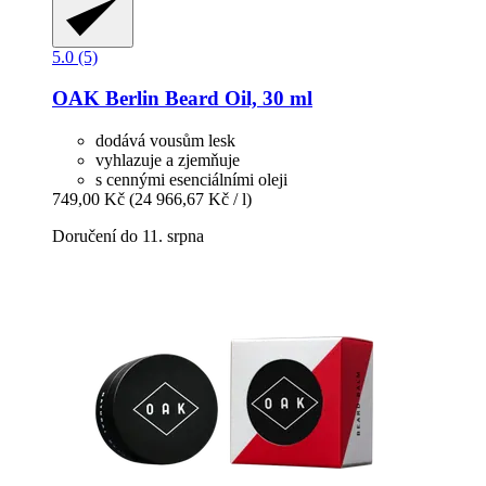
5.0 (5)
OAK Berlin
Beard Oil, 30 ml
dodává vousům lesk
vyhlazuje a zjemňuje
s cennými esenciálními oleji
749,00 Kč
(24 966,67 Kč / l)
Doručení do 11. srpna