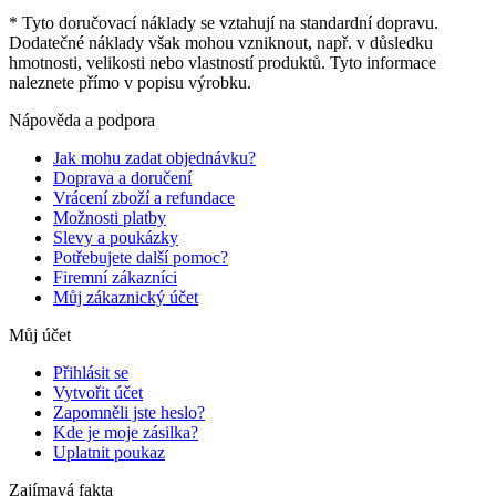
* Tyto doručovací náklady se vztahují na standardní dopravu.
Dodatečné náklady však mohou vzniknout, např. v důsledku
hmotnosti, velikosti nebo vlastností produktů. Tyto informace
naleznete přímo v popisu výrobku.
Nápověda a podpora
Jak mohu zadat objednávku?
Doprava a doručení
Vrácení zboží a refundace
Možnosti platby
Slevy a poukázky
Potřebujete další pomoc?
Firemní zákazníci
Můj zákaznický účet
Můj účet
Přihlásit se
Vytvořit účet
Zapomněli jste heslo?
Kde je moje zásilka?
Uplatnit poukaz
Zajímavá fakta