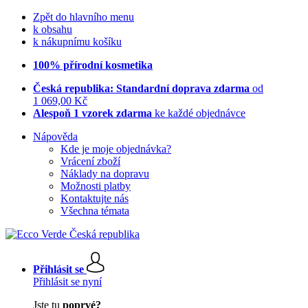
Zpět do hlavního menu
k obsahu
k nákupnímu košíku
100% přírodní kosmetika
Česká republika: Standardní doprava zdarma
od
1 069,00 Kč
Alespoň 1 vzorek zdarma
ke každé objednávce
Nápověda
Kde je moje objednávka?
Vrácení zboží
Náklady na dopravu
Možnosti platby
Kontaktujte nás
Všechna témata
Přihlásit se
Přihlásit se nyní
Jste tu
poprvé?