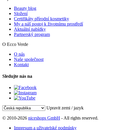
Beauty blog
Složení
Certifikáty přírodní kosmetiky
My a náš postoj k životnímu prostředí
Aktuální nabídky
Partnerský program
O Ecco Verde
O nás
Naše společnost
Kontakt
Sledujte nás na
Upravit zemi / jazyk
© 2010-2026
niceshops GmbH
- All rights reserved.
Impresum a uživatelské podmínky