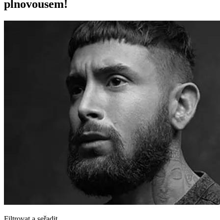
plnovousem!
Filtrovat a seřadit