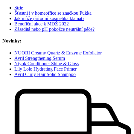
Strie
Šťastni i v homeoffice se značkou Pukka
Jak může přírodní kosmetika klamat?
Benefiční akce k MDŽ 2022
Zásaditá nebo pH pokožce neutrální péče?
Novinky:
NUORI Creamy Quartz & Enzyme Exfoliator
Avril Strengthening Serum
Niyok Conditioner Shine & Gloss
Lily Lolo Hydrating Face Primer
Avril Curly Hair Solid Shampoo