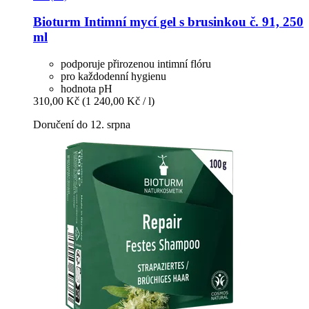
Bioturm
Intimní mycí gel s brusinkou č. 91, 250
ml
podporuje přirozenou intimní flóru
pro každodenní hygienu
hodnota pH
310,00 Kč
(1 240,00 Kč / l)
Doručení do 12. srpna