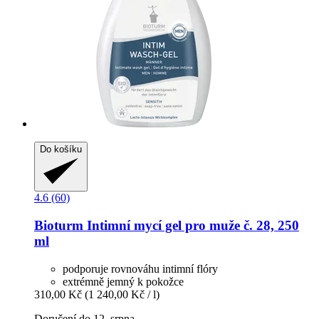
Do košíku
4.6 (60)
Bioturm
Intimní mycí gel pro muže č. 28, 250
ml
podporuje rovnováhu intimní flóry
extrémně jemný k pokožce
310,00 Kč
(1 240,00 Kč / l)
Doručení do 12. srpna