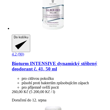
Do košíku
4.2 (90)
Bioturm
INTENSIVE dynamický stříbrný
deodorant č. 41, 50 ml
pro citlivou pokožku
působí proti bakteriím způsobujícím zápach
pro příjemně svěží pocit
260,00 Kč
(5 200,00 Kč / l)
Doručení do 12. srpna