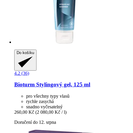
Do košíku
4.2 (36)
Bioturm
Stylingový gel, 125 ml
pro všechny typy vlasů
rychle zasychá
snadno vyčesatelný
260,00 Kč
(2 080,00 Kč / l)
Doručení do 12. srpna