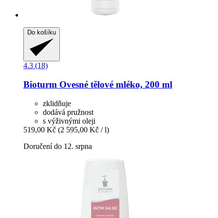
Do košíku
4.3 (18)
Bioturm
Ovesné tělové mléko, 200 ml
zklidňuje
dodává pružnost
s výživnými oleji
519,00 Kč
(2 595,00 Kč / l)
Doručení do 12. srpna