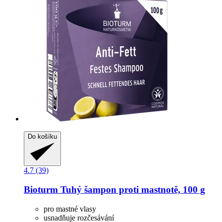
Do košíku
4.7 (39)
Bioturm
Tuhý šampon proti mastnotě, 100 g
pro mastné vlasy
usnadňuje rozčesávání