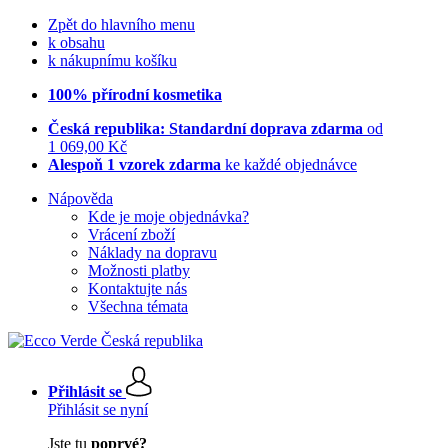
Zpět do hlavního menu
k obsahu
k nákupnímu košíku
100% přírodní kosmetika
Česká republika: Standardní doprava zdarma
od
1 069,00 Kč
Alespoň 1 vzorek zdarma
ke každé objednávce
Nápověda
Kde je moje objednávka?
Vrácení zboží
Náklady na dopravu
Možnosti platby
Kontaktujte nás
Všechna témata
Přihlásit se
Přihlásit se nyní
Jste tu
poprvé?