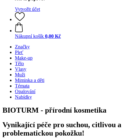
Vytvořit účet
Nákupní košík
0,00 Kč
Značky
Pleť
Make-up
Tělo
Vlasy
Muži
Miminka a děti
Témata
Opalování
Nabídky
BIOTURM - přírodní kosmetika
Vynikající péče pro suchou, citlivou a
problematickou pokožku!