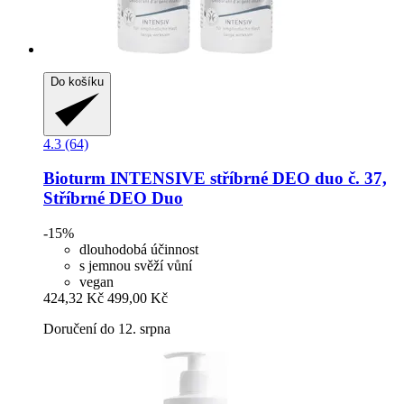
Do košíku
4.3 (64)
Bioturm
INTENSIVE stříbrné DEO duo č. 37,
Stříbrné DEO Duo
-15%
dlouhodobá účinnost
s jemnou svěží vůní
vegan
424,32 Kč
499,00 Kč
Doručení do 12. srpna