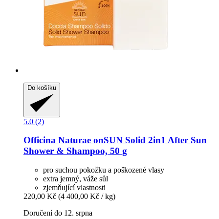
Do košíku
5.0 (2)
Officina Naturae
onSUN Solid 2in1 After Sun
Shower & Shampoo, 50 g
pro suchou pokožku a poškozené vlasy
extra jemný, váže sůl
zjemňující vlastnosti
220,00 Kč
(4 400,00 Kč / kg)
Doručení do 12. srpna