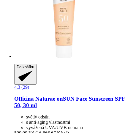
Do košíku
4.3 (29)
Officina Naturae
onSUN Face Sunscreen SPF
50, 30 ml
světlý odstín
s anti-aging vlastnostmi
vyvážená UVA/UVB ochrana
500,00 Kč
(16 666,67 Kč / l)