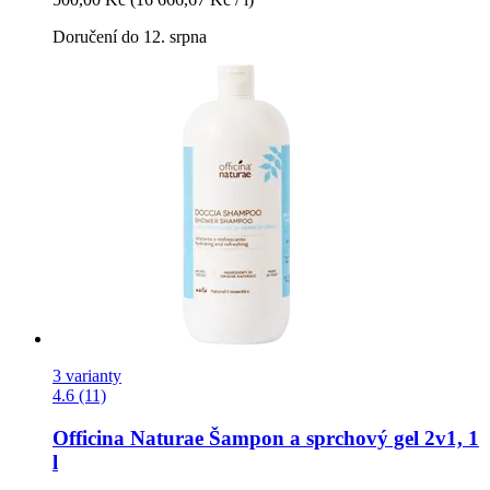
Doručení do 12. srpna
3 varianty
4.6 (11)
Officina Naturae
Šampon a sprchový gel 2v1, 1
l