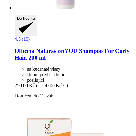
Do košíku
4.3 (10)
Officina Naturae
onYOU Shampoo For Curly
Hair, 200 ml
na kudrnaté vlasy
chrání před suchem
posilující
250,00 Kč
(1 250,00 Kč / l)
Doručení do 11. září