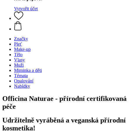
Vytvořit účet
Značky
Pleť
Make-up
Tělo
Vlasy
Muži
Miminka a děti
Témata
Opalování
Nabídky
Officina Naturae - přírodní certifikovaná
péče
Udržitelně vyráběná a veganská přírodní
kosmetika!