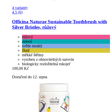
4 varianty
4.5 (6)
Officina Naturae
Sustainable Toothbrush with
Silver Bristles, růžový
růžový
zelený
světle modrý
žlutý
měkké štětiny
vyroben z obnovitelných surovin
biologicky rozložitelná rukojeť
100,00 Kč
Doručení do 12. srpna