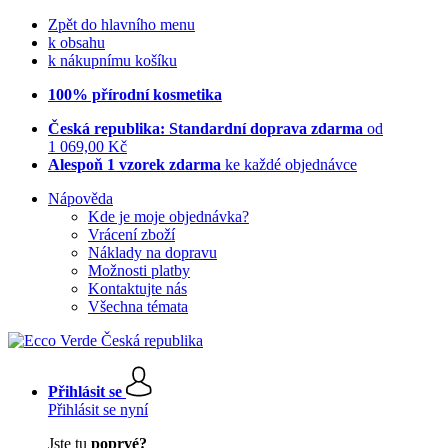
Zpět do hlavního menu
k obsahu
k nákupnímu košíku
100% přírodní kosmetika
Česká republika: Standardní doprava zdarma
od
1 069,00 Kč
Alespoň 1 vzorek zdarma
ke každé objednávce
Nápověda
Kde je moje objednávka?
Vrácení zboží
Náklady na dopravu
Možnosti platby
Kontaktujte nás
Všechna témata
Přihlásit se
Přihlásit se nyní
Jste tu
poprvé?