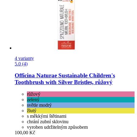
4 varianty
5.0 (4)
Officina Naturae
Sustainable Children's
Toothbrush with Silver Bristles, růžový
růžový
zelený
světle modrý
žlutý
s měkkými štětinami
chrání zubní sklovinu
vyroben udržitelným způsobem
100,00 Kč