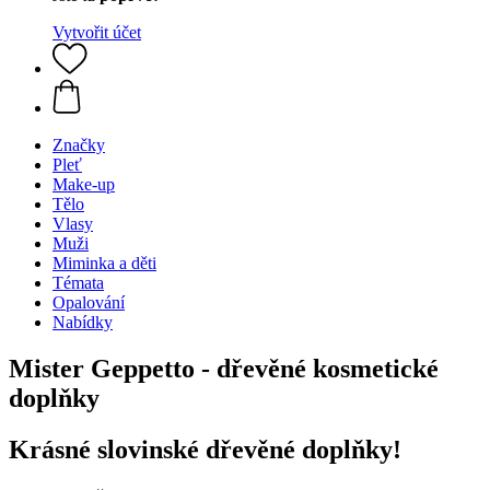
Vytvořit účet
Značky
Pleť
Make-up
Tělo
Vlasy
Muži
Miminka a děti
Témata
Opalování
Nabídky
Mister Geppetto - dřevěné kosmetické
doplňky
Krásné slovinské dřevěné doplňky!