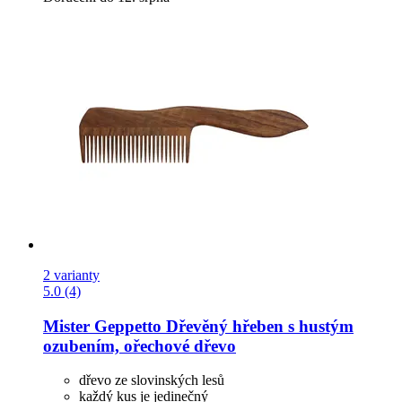
2 varianty
5.0 (4)
Mister Geppetto
Dřevěný hřeben s hustým
ozubením, ořechové dřevo
dřevo ze slovinských lesů
každý kus je jedinečný