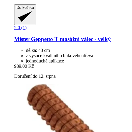
Do košíku
5.0 (1)
Mister Geppetto
T masážní válec -​ velký
délka: 43 cm
z vysoce kvalitního bukového dřeva
jednoduchá aplikace
989,00 Kč
Doručení do 12. srpna