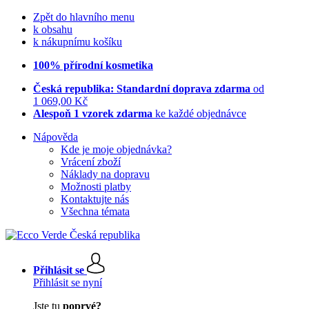
Zpět do hlavního menu
k obsahu
k nákupnímu košíku
100% přírodní kosmetika
Česká republika: Standardní doprava zdarma
od
1 069,00 Kč
Alespoň 1 vzorek zdarma
ke každé objednávce
Nápověda
Kde je moje objednávka?
Vrácení zboží
Náklady na dopravu
Možnosti platby
Kontaktujte nás
Všechna témata
Přihlásit se
Přihlásit se nyní
Jste tu
poprvé?