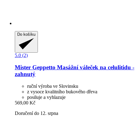
Do košíku
5.0 (2)
Mister Geppetto
Masážní váleček na celulitidu -​
zahnutý
ruční výroba ve Slovinsku
z vysoce kvalitního bukového dřeva
posiluje a vyhlazuje
569,00 Kč
Doručení do 12. srpna