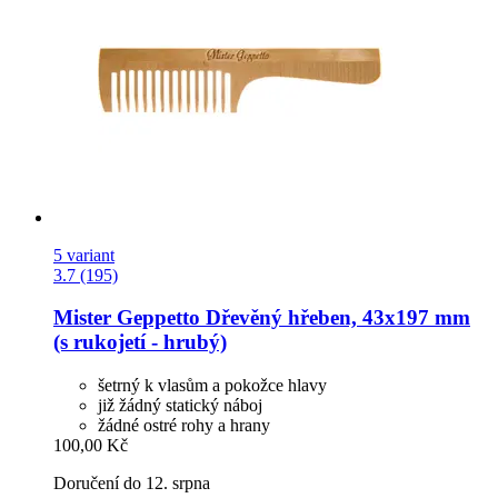
5 variant
3.7 (195)
Mister Geppetto
Dřevěný hřeben, 43x197 mm
(s rukojetí -​ hrubý)
šetrný k vlasům a pokožce hlavy
již žádný statický náboj
žádné ostré rohy a hrany
100,00 Kč
Doručení do 12. srpna