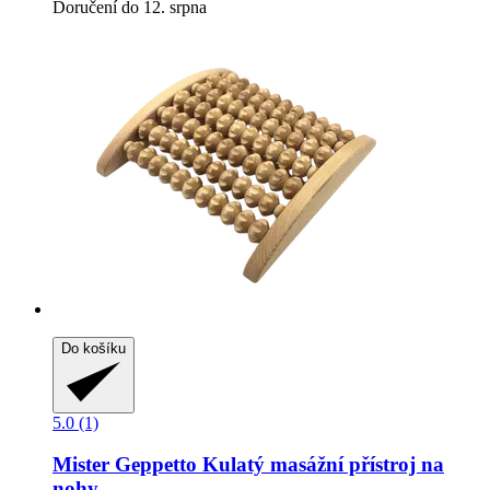
Doručení do 12. srpna
Do košíku
5.0 (1)
Mister Geppetto
Kulatý masážní přístroj na
nohy