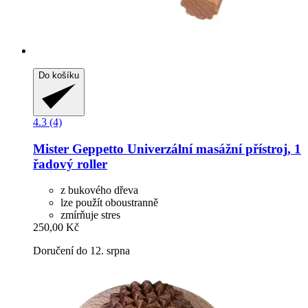
Do košíku
4.3 (4)
Mister Geppetto
Univerzální masážní přístroj, 1
řadový roller
z bukového dřeva
lze použít oboustranně
zmírňuje stres
250,00 Kč
Doručení do 12. srpna