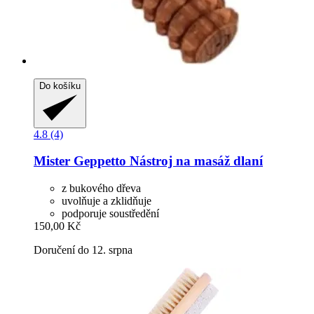
Do košíku
4.8 (4)
Mister Geppetto
Nástroj na masáž dlaní
z bukového dřeva
uvolňuje a zklidňuje
podporuje soustředění
150,00 Kč
Doručení do 12. srpna