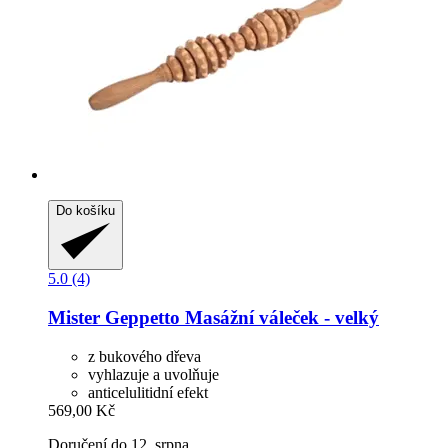
Do košíku
5.0 (4)
Mister Geppetto
Masážní váleček -​ velký
z bukového dřeva
vyhlazuje a uvolňuje
anticelulitidní efekt
569,00 Kč
Doručení do 12. srpna