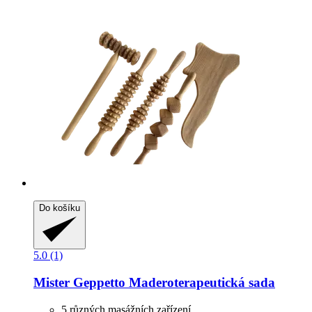
Do košíku
5.0 (1)
Mister Geppetto
Maderoterapeutická sada
5 různých masážních zařízení