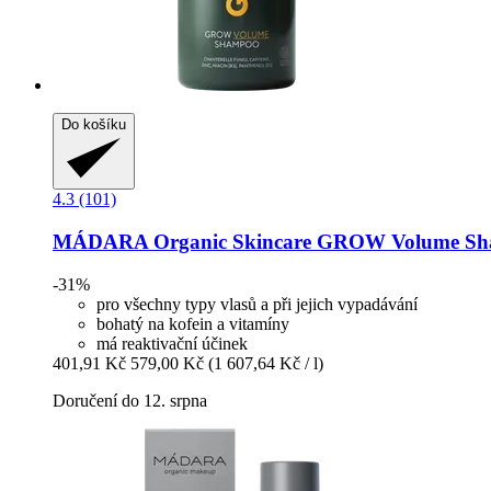
Do košíku
4.3 (101)
MÁDARA Organic Skincare
GROW Volume Sha
-31%
pro všechny typy vlasů a při jejich vypadávání
bohatý na kofein a vitamíny
má reaktivační účinek
401,91 Kč
579,00 Kč
(1 607,64 Kč / l)
Doručení do 12. srpna