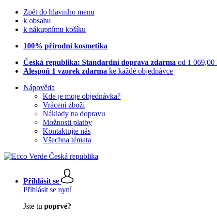
Zpět do hlavního menu
k obsahu
k nákupnímu košíku
100% přírodní kosmetika
Česká republika: Standardní doprava zdarma
od 1 069,00
Alespoň 1 vzorek zdarma
ke každé objednávce
Nápověda
Kde je moje objednávka?
Vrácení zboží
Náklady na dopravu
Možnosti platby
Kontaktujte nás
Všechna témata
Přihlásit se
Přihlásit se nyní
Jste tu
poprvé?