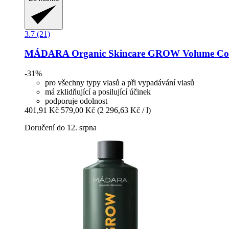
3.7 (21)
MÁDARA Organic Skincare
GROW Volume Cond
-31%
pro všechny typy vlasů a při vypadávání vlasů
má zklidňující a posilující účinek
podporuje odolnost
401,91 Kč
579,00 Kč
(2 296,63 Kč / l)
Doručení do 12. srpna