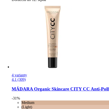
4 varianty
4.1 (309)
MÁDARA Organic Skincare
CITY CC Anti-​Pol
-31%
Medium
(Light)