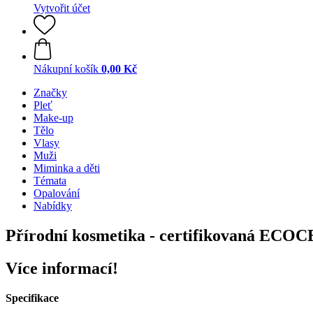
Vytvořit účet
Nákupní košík
0,00 Kč
Značky
Pleť
Make-up
Tělo
Vlasy
Muži
Miminka a děti
Témata
Opalování
Nabídky
Přírodní kosmetika - certifikovaná ECOC
Více informací!
Specifikace