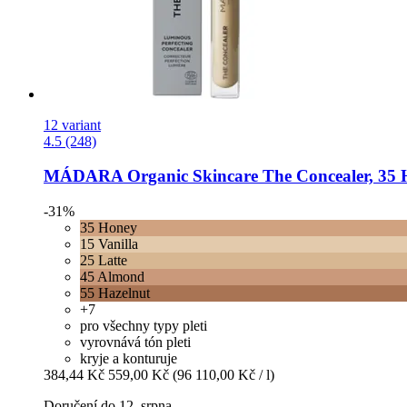
12 variant
4.5 (248)
MÁDARA Organic Skincare
The Concealer, 35 
-31%
35 Honey
15 Vanilla
25 Latte
45 Almond
55 Hazelnut
+7
pro všechny typy pleti
vyrovnává tón pleti
kryje a konturuje
384,44 Kč
559,00 Kč
(96 110,00 Kč / l)
Doručení do 12. srpna