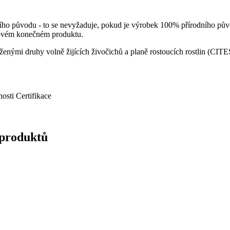
dního původu - to se nevyžaduje, pokud je výrobek 100% přírodního pů
kovém konečném produktu.
nými druhy volně žijících živočichů a planě rostoucích rostlin (CIT
nosti
Certifikace
 produktů