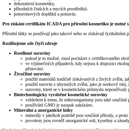
dekorativní kosmetiky,
přírodních čistících a mycích prostředků;
potravinových doplňků a potravin.
Pro získání certifikátu ICADA pro přírodní kosmetiku je nutné sp
Přírodní látky se používají jako takové nebo se získávají fyzikálními 
Rozlišujeme zde čtyři zdroje
Rostlinné suroviny
pokud je to možné, musí pocházet z certifikovaného ek
ve výjimečných případech, kdy nejsou k dispozici ekologi
pěstování.
Živočišné suroviny
použití materiálů tradičně získávaných z živých zvířat, 
použití surovin z uhynulých zvířat, jako je norkový olej,
suroviny, které se v kosmetickém průmyslu nepoužívaly p
Biotechnologicky vyráběné kosmetické suroviny
vzhledem k tomu, že mikroorganismy jsou také součástí pří
používání GMO je naopak zakázáno.
Minerální a anorganické látky
minerály v jakékoli podobě jsou součástí přírody, a proto
povoleny jsou rovněž anorganické soli, kyseliny a zásady