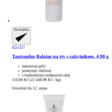
Do košíku
4.5 (21)
Tautropfen
Balzám na rty s rakytníkem, 4,90 g
intenzivní péče
poskytuje vláčnost
s hodnotnými rostlinnými oleji
110,00 Kč
(22 448,98 Kč / kg)
Doručení do 12. srpna