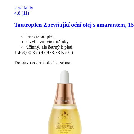
2 varianty
4.8 (11)
Tautropfen
Zpevňující oční olej s amarantem, 1
pro zralou pleť
s vyhlazujícími účinky
účinný, ale šetrný k pleti
1 469,00 Kč
(97 933,33 Kč / l)
Doprava zdarma do 12. srpna