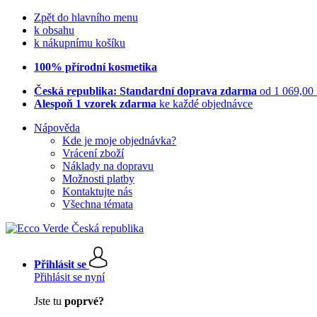
Zpět do hlavního menu
k obsahu
k nákupnímu košíku
100% přírodní kosmetika
Česká republika: Standardní doprava zdarma
od 1 069,00
Alespoň 1 vzorek zdarma
ke každé objednávce
Nápověda
Kde je moje objednávka?
Vrácení zboží
Náklady na dopravu
Možnosti platby
Kontaktujte nás
Všechna témata
Přihlásit se
Přihlásit se nyní
Jste tu
poprvé?