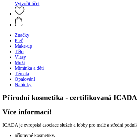
Vytvořit účet
Značky
Pleť
Make-up
Tělo
Vlasy
Muži
Miminka a děti
Témata
Opalování
Nabídky
Přírodní kosmetika - certifikovaná ICADA
Více informací!
ICADA je evropská asociace služeb a lobby pro malé a střední podni
přípravné kosmetiky,