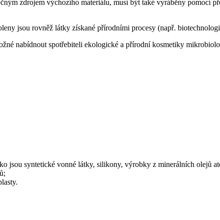
ečným zdrojem výchozího materiálu, musí být také vyráběny pomocí pře
eny jsou rovněž látky získané přírodními procesy (např. biotechnolog
ožné nabídnout spotřebiteli ekologické a přírodní kosmetiky mikrobio
ko jsou syntetické vonné látky, silikony, výrobky z minerálních olejů at
ů;
lasty.