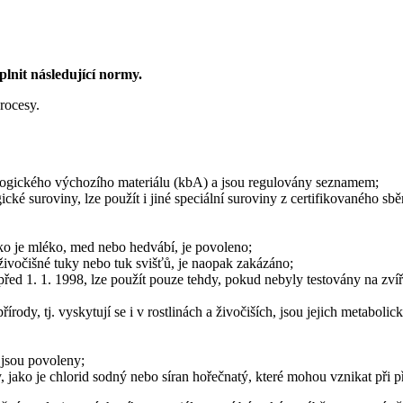
lnit následující normy.
procesy.
ologického výchozího materiálu (kbA) a jsou regulovány seznamem;
cké suroviny, lze použít i jiné speciální suroviny z certifikovaného sb
jako je mléko, med nebo hedvábí, je povoleno;
 živočišné tuky nebo tuk svišťů, je naopak zakázáno;
řed 1. 1. 1998, lze použít pouze tehdy, pokud nebyly testovány na zvíř
rody, tj. vyskytují se i v rostlinách a živočiších, jsou jejich metabol
 jsou povoleny;
, jako je chlorid sodný nebo síran hořečnatý, které mohou vznikat při p