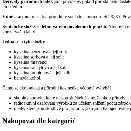
Deriváty přírodních látek
jsou povoleny, pokud příroda není dostat
prostředím.
Vůně a aroma
musí být přírodní v souladu s normou ISO 9235. Povol
Syntetické složky s definovaným povolením k použití
. Aby bylo m
konzervační látky.
Jedná se o tyto složky
kyselina benzoová a její soli;
kyselina sorbová a její soli;
kyselina mravenčí;
kyselina salicylová a její soli;
kyselina propionová a její soli;
benzylalkohol.
Čemu se ekologická a přírodní kosmetika vědomě vyhýbá?
skupiny surovin, které nejsou slučitelné s myšlenkou přírody, ja
radioaktivní ozařování výrobků za účelem snížení počtu zárodk
obaly, které jsou škodlivé pro přírodu, jako jsou halogenované p
Nakupovat dle kategorií