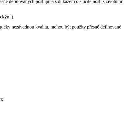
sně definovaných postupů a s důkazem o slučitelnosti s životním
ickými).
logicky nezávadnou kvalitu, mohou být použity přesně definované
d;