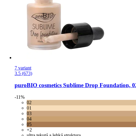
7 variant
3.5 (673)
puroBIO cosmetics
Sublime Drop Foundation, 02
-11%
02
01
03
04
05
+2
ultra tekutá a lehká struktura