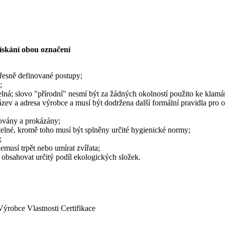
získání obou označení
řesně definované postupy;
;
lná; slovo "přírodní" nesmí být za žádných okolností použito ke klamán
zev a adresa výrobce a musí být dodržena další formální pravidla pro 
ovány a prokázány;
lné, kromě toho musí být splněny určité hygienické normy;
;
musí trpět nebo umírat zvířata;
obsahovat určitý podíl ekologických složek.
Výrobce
Vlastnosti
Certifikace