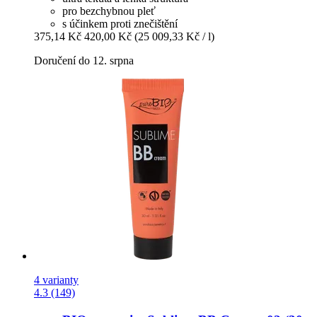
pro bezchybnou pleť
s účinkem proti znečištění
375,14 Kč
420,00 Kč
(25 009,33 Kč / l)
Doručení do 12. srpna
4 varianty
4.3 (149)