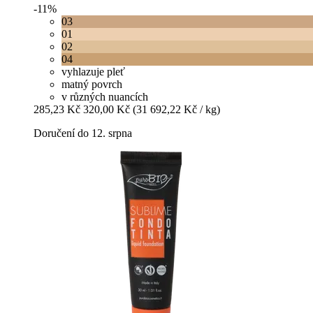
-11%
03
01
02
04
vyhlazuje pleť
matný povrch
v různých nuancích
285,23 Kč
320,00 Kč
(31 692,22 Kč / kg)
Doručení do 12. srpna