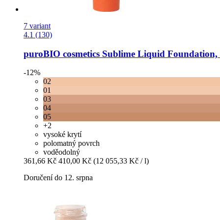
7 variant
4.1 (130)
puroBIO cosmetics
Sublime Liquid Foundation, 
-12%
02
01
03
04
05
+2
vysoké krytí
polomatný povrch
voděodolný
361,66 Kč
410,00 Kč
(12 055,33 Kč / l)
Doručení do 12. srpna