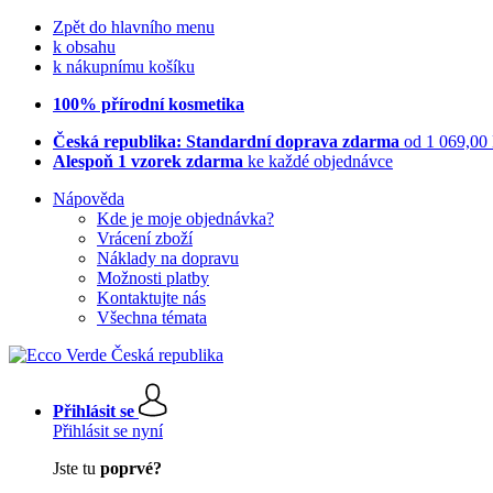
Zpět do hlavního menu
k obsahu
k nákupnímu košíku
100% přírodní kosmetika
Česká republika: Standardní doprava zdarma
od 1 069,00
Alespoň 1 vzorek zdarma
ke každé objednávce
Nápověda
Kde je moje objednávka?
Vrácení zboží
Náklady na dopravu
Možnosti platby
Kontaktujte nás
Všechna témata
Přihlásit se
Přihlásit se nyní
Jste tu
poprvé?