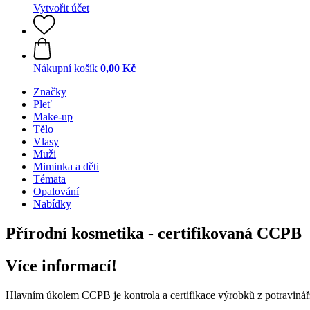
Vytvořit účet
Nákupní košík
0,00 Kč
Značky
Pleť
Make-up
Tělo
Vlasy
Muži
Miminka a děti
Témata
Opalování
Nabídky
Přírodní kosmetika - certifikovaná CCPB
Více informací!
Hlavním úkolem CCPB je kontrola a certifikace výrobků z potravinář