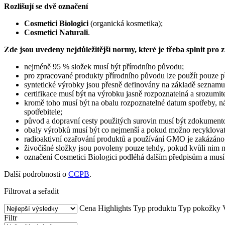
Rozlišují se dvě označení
Cosmetici Biologici
(organická kosmetika);
Cosmetici Naturali
.
Zde jsou uvedeny nejdůležitější normy, které je třeba splnit pro 
nejméně 95 % složek musí být přírodního původu;
pro zpracované produkty přírodního původu lze použít pouze p
syntetické výrobky jsou přesně definovány na základě seznamu
certifikace musí být na výrobku jasně rozpoznatelná a srozumite
kromě toho musí být na obalu rozpoznatelné datum spotřeby, ná
spotřebitele;
původ a dopravní cesty použitých surovin musí být zdokument
obaly výrobků musí být co nejmenší a pokud možno recyklovate
radioaktivní ozařování produktů a používání GMO je zakázáno
živočišné složky jsou povoleny pouze tehdy, pokud kvůli nim ne
označení Cosmetici Biologici podléhá dalším předpisům a musí 
Další podrobnosti o
CCPB
.
Filtrovat a seřadit
Cena
Highlights
Typ produktu
Typ pokožky
Filtr