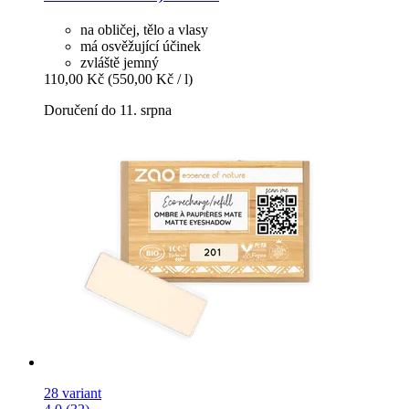
na obličej, tělo a vlasy
má osvěžující účinek
zvláště jemný
110,00 Kč
(550,00 Kč / l)
Doručení do 11. srpna
28 variant