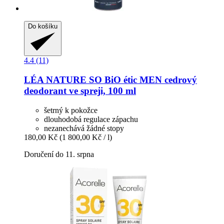
Do košíku
4.4 (11)
LÉA NATURE SO BiO étic
MEN cedrový
deodorant ve spreji, 100 ml
šetrný k pokožce
dlouhodobá regulace zápachu
nezanechává žádné stopy
180,00 Kč
(1 800,00 Kč / l)
Doručení do 11. srpna