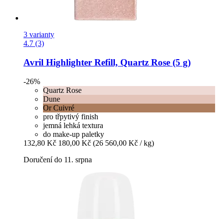
3 varianty
4.7 (3)
Avril
Highlighter Refill, Quartz Rose (5 g)
-26%
Quartz Rose
Dune
Or Cuivré
pro třpytivý finish
jemná lehká textura
do make-up paletky
132,80 Kč
180,00 Kč
(26 560,00 Kč / kg)
Doručení do 11. srpna