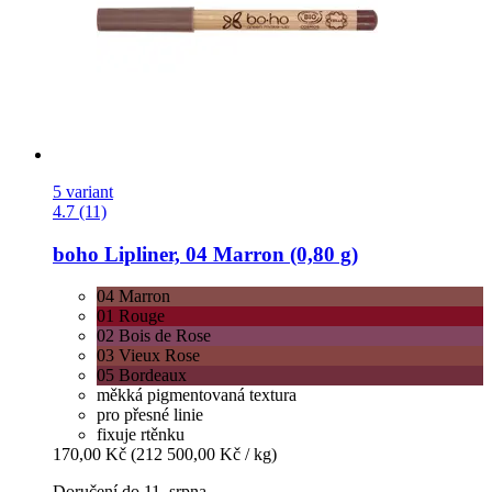
5 variant
4.7 (11)
boho
Lipliner, 04 Marron (0,80 g)
04 Marron
01 Rouge
02 Bois de Rose
03 Vieux Rose
05 Bordeaux
měkká pigmentovaná textura
pro přesné linie
fixuje rtěnku
170,00 Kč
(212 500,00 Kč / kg)
Doručení do 11. srpna