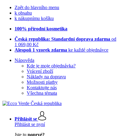
Zpět do hlavního menu
k obsahu
k nákupnímu košíku
100% přírodní kosmetika
Česká republika: Standardní doprava zdarma
od
1 069,00 Kč
Alespoň 1 vzorek zdarma
ke každé objednávce
Nápověda
Kde je moje objednávka?
Vrácení zboží
Náklady na dopravu
Možnosti platby
Kontaktujte nás
Všechna témata
Přihlásit se
Přihlásit se nyní
Jste tu
poprvé?