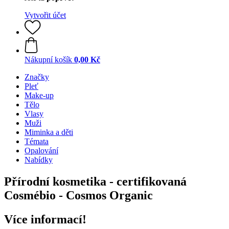
Vytvořit účet
Nákupní košík
0,00 Kč
Značky
Pleť
Make-up
Tělo
Vlasy
Muži
Miminka a děti
Témata
Opalování
Nabídky
Přírodní kosmetika - certifikovaná
Cosmébio - Cosmos Organic
Více informací!