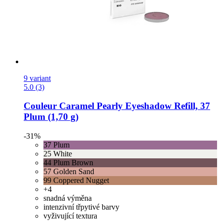
9 variant
5.0 (3)
Couleur Caramel
Pearly Eyeshadow Refill, 37
Plum (1,70 g)
-31%
37 Plum
25 White
44 Plum Brown
57 Golden Sand
99 Coppered Nugget
+4
snadná výměna
intenzivní třpytivé barvy
vyživující textura