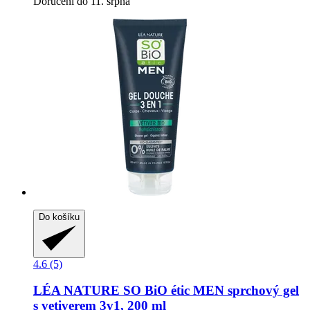
Doručení do 11. srpna
Do košíku
4.6 (5)
LÉA NATURE SO BiO étic
MEN sprchový gel
s vetiverem 3v1, 200 ml