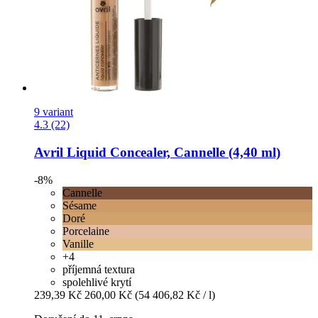
9 variant
4.3 (22)
Avril
Liquid Concealer, Cannelle (4,40 ml)
-8%
Cannelle
Sésame
Doré
Porcelaine
Vanille
+4
příjemná textura
spolehlivé krytí
239,39 Kč
260,00 Kč
(54 406,82 Kč / l)