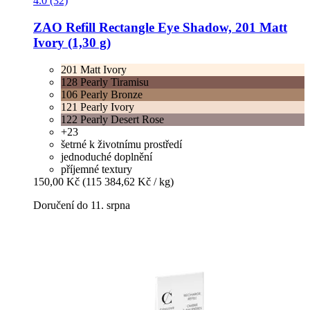
4.0 (32)
ZAO
Refill Rectangle Eye Shadow, 201 Matt
Ivory (1,30 g)
201 Matt Ivory
128 Pearly Tiramisu
106 Pearly Bronze
121 Pearly Ivory
122 Pearly Desert Rose
+23
šetrné k životnímu prostředí
jednoduché doplnění
příjemné textury
150,00 Kč
(115 384,62 Kč / kg)
Doručení do 11. srpna