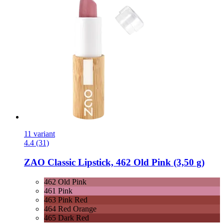
11 variant
4.4 (31)
ZAO
Classic Lipstick, 462 Old Pink (3,50 g)
462 Old Pink
461 Pink
463 Pink Red
464 Red Orange
465 Dark Red