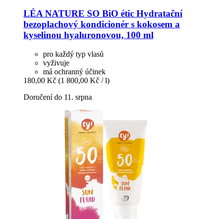
LÉA NATURE SO BiO étic
Hydratační
bezoplachový kondicionér s kokosem a
kyselinou hyaluronovou, 100 ml
pro každý typ vlasů
vyživuje
má ochranný účinek
180,00 Kč
(1 800,00 Kč / l)
Doručení do 11. srpna