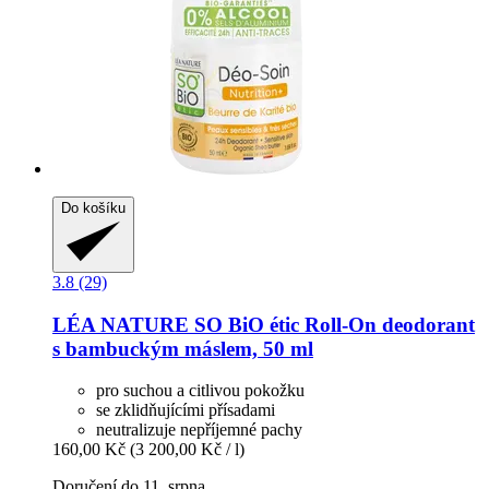
Do košíku
3.8 (29)
LÉA NATURE SO BiO étic
Roll-​On deodorant
s bambuckým máslem, 50 ml
pro suchou a citlivou pokožku
se zklidňujícími přísadami
neutralizuje nepříjemné pachy
160,00 Kč
(3 200,00 Kč / l)
Doručení do 11. srpna