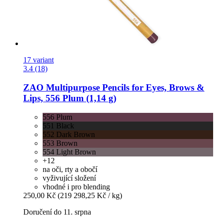
17 variant
3.4 (18)
ZAO
Multipurpose Pencils for Eyes, Brows &
Lips, 556 Plum (1,14 g)
556 Plum
551 Black
552 Dark Brown
553 Brown
554 Light Brown
+12
na oči, rty a obočí
vyživující složení
vhodné i pro blending
250,00 Kč
(219 298,25 Kč / kg)
Doručení do 11. srpna