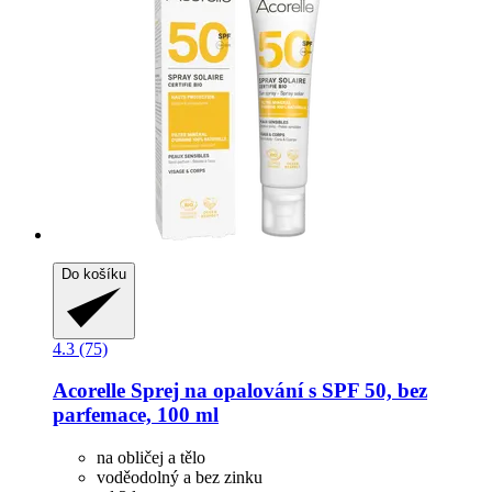
Do košíku
4.3 (75)
Acorelle
Sprej na opalování s SPF 50, bez
parfemace, 100 ml
na obličej a tělo
voděodolný a bez zinku