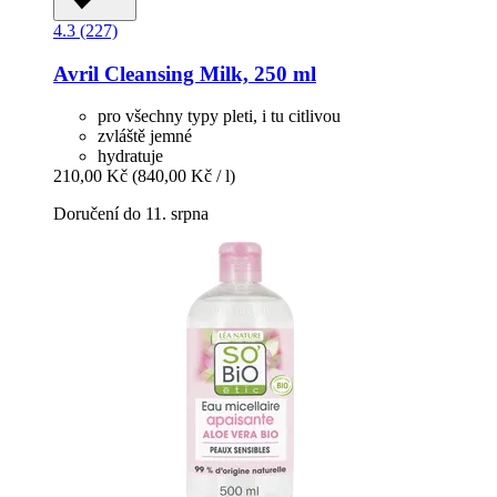
4.3 (227)
Avril
Cleansing Milk, 250 ml
pro všechny typy pleti, i tu citlivou
zvláště jemné
hydratuje
210,00 Kč
(840,00 Kč / l)
Doručení do 11. srpna