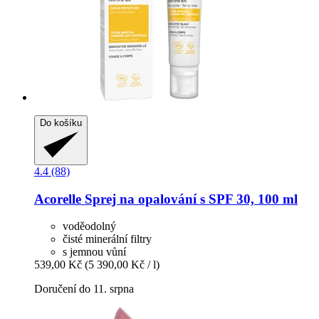
Do košíku
4.4 (88)
Acorelle
Sprej na opalování s SPF 30, 100 ml
voděodolný
čisté minerální filtry
s jemnou vůní
539,00 Kč
(5 390,00 Kč / l)
Doručení do 11. srpna