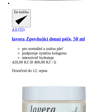
Do košíku
4.0 (55)
lavera
Zpevňující denní péče, 50 ml
pro normální a zralou pleť
podporuje syntézu kolagenu
intenzivně hydratuje
420,00 Kč
(8 400,00 Kč / l)
Doručení do 12. srpna