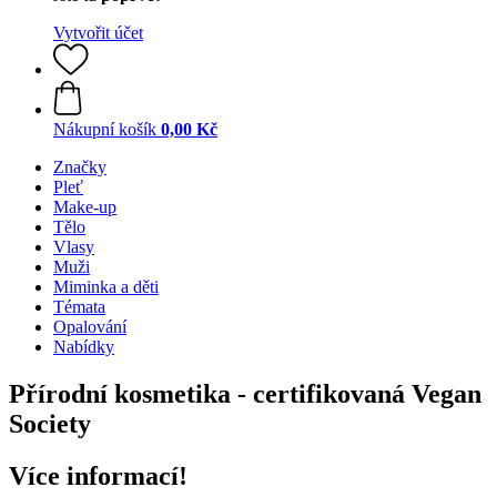
Vytvořit účet
Nákupní košík
0,00 Kč
Značky
Pleť
Make-up
Tělo
Vlasy
Muži
Miminka a děti
Témata
Opalování
Nabídky
Přírodní kosmetika - certifikovaná Vegan
Society
Více informací!