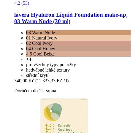
4.2 (53)
lavera
Hyaluron Liquid Foundation make-​up,
03 Warm Nude (30 ml)
03 Warm Nude
01 Natural Ivory
02 Cool Ivory
04 Cool Honey
4.5 Cool Beige
+4
pro všechny typy pokožky
hedvábné lehké textury
střední krytí
340,00 Kč
(11 333,33 Kč / l)
Doručení do 12. srpna