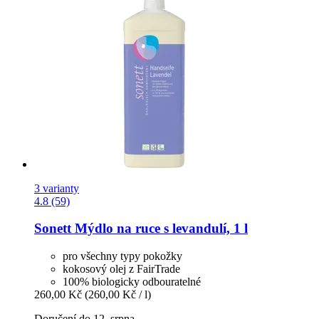
3 varianty
4.8 (59)
Sonett
Mýdlo na ruce s levandulí, 1 l
pro všechny typy pokožky
kokosový olej z FairTrade
100% biologicky odbouratelné
260,00 Kč
(260,00 Kč / l)
Doručení do 12. srpna