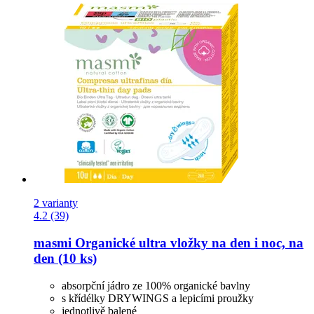
2 varianty
4.2 (39)
masmi
Organické ultra vložky na den i noc, na
den (10 ks)
absorpční jádro ze 100% organické bavlny
s křídélky DRYWINGS a lepicími proužky
jednotlivě balené