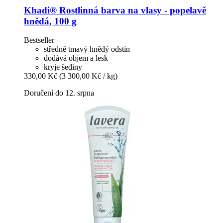
Khadi®
Rostlinná barva na vlasy -​ popelavě
hnědá, 100 g
Bestseller
středně tmavý hnědý odstín
dodává objem a lesk
kryje šediny
330,00 Kč
(3 300,00 Kč / kg)
Doručení do 12. srpna