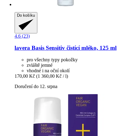
Do košíku
4.6 (23)
lavera
Basis Sensitiv čistící mléko, 125 ml
pro všechny typy pokožky
zvláště jemné
vhodné i na oční okolí
170,00 Kč
(1 360,00 Kč / l)
Doručení do 12. srpna