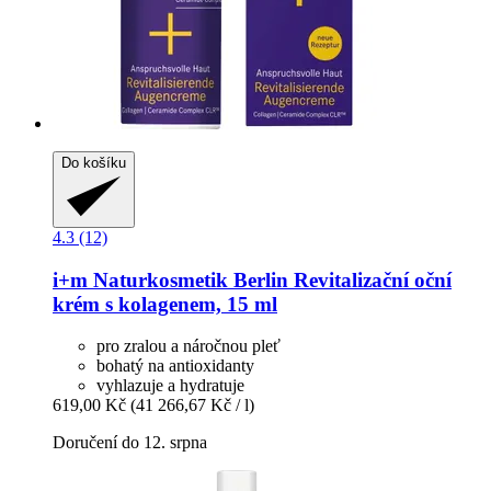
Do košíku
4.3 (12)
i+m Naturkosmetik Berlin
Revitalizační oční
krém s kolagenem, 15 ml
pro zralou a náročnou pleť
bohatý na antioxidanty
vyhlazuje a hydratuje
619,00 Kč
(41 266,67 Kč / l)
Doručení do 12. srpna