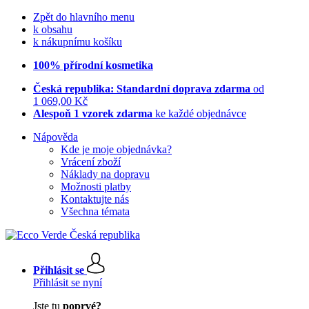
Zpět do hlavního menu
k obsahu
k nákupnímu košíku
100% přírodní kosmetika
Česká republika: Standardní doprava zdarma
od
1 069,00 Kč
Alespoň 1 vzorek zdarma
ke každé objednávce
Nápověda
Kde je moje objednávka?
Vrácení zboží
Náklady na dopravu
Možnosti platby
Kontaktujte nás
Všechna témata
Přihlásit se
Přihlásit se nyní
Jste tu
poprvé?