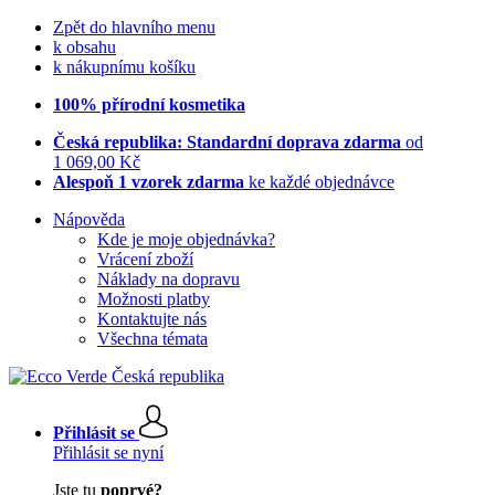
Zpět do hlavního menu
k obsahu
k nákupnímu košíku
100% přírodní kosmetika
Česká republika: Standardní doprava zdarma
od
1 069,00 Kč
Alespoň 1 vzorek zdarma
ke každé objednávce
Nápověda
Kde je moje objednávka?
Vrácení zboží
Náklady na dopravu
Možnosti platby
Kontaktujte nás
Všechna témata
Přihlásit se
Přihlásit se nyní
Jste tu
poprvé?