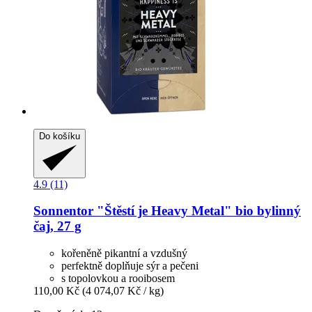
Do košíku
4.9 (11)
Sonnentor
"Štěstí je Heavy Metal" bio bylinný
čaj, 27 g
kořeněně pikantní a vzdušný
perfektně doplňuje sýr a pečeni
s topolovkou a rooibosem
110,00 Kč
(4 074,07 Kč / kg)