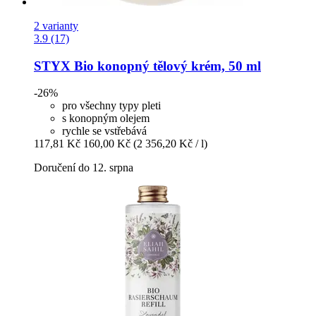
2 varianty
3.9 (17)
STYX
Bio konopný tělový krém, 50 ml
-26%
pro všechny typy pleti
s konopným olejem
rychle se vstřebává
117,81 Kč
160,00 Kč
(2 356,20 Kč / l)
Doručení do 12. srpna