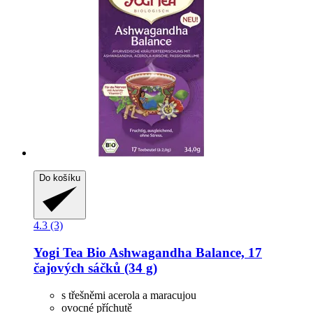
Do košíku
4.3 (3)
Yogi Tea
Bio Ashwagandha Balance, 17
čajových sáčků (34 g)
s třešněmi acerola a maracujou
ovocné příchutě