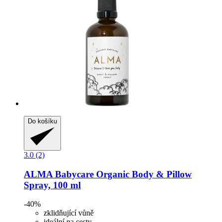
Do košíku
3.0 (2)
ALMA Babycare
Organic Body & Pillow
Spray, 100 ml
-40%
zklidňující vůně
ideální na cesty