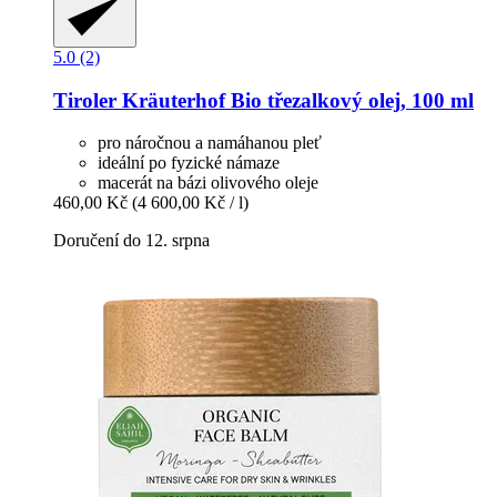
5.0 (2)
Tiroler Kräuterhof
Bio třezalkový olej, 100 ml
pro náročnou a namáhanou pleť
ideální po fyzické námaze
macerát na bázi olivového oleje
460,00 Kč
(4 600,00 Kč / l)
Doručení do 12. srpna