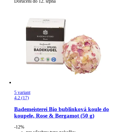
Doručení do 12. srpna
5 variant
4.2 (17)
Bademeisterei
Bio bublinková koule do
koupele, Rose & Bergamot (50 g)
-12%