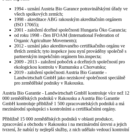
1994 - uznání Austria Bio Garance potravinářskými úřady ve
všech spolkových zemích;
1998 - akreditace ABG rakouským akreditačním orgánem
(ISO 17065);
2001 - založení dceřiné společnosti Hungaria Öko Garancia;
od roku 1998 - člen IFOAM (International Federation of
Organic Agriculture Movements);
2012 - uznání jako akreditovaného certifikačního orgánu ve
třetích zemích; tyto inspekce jsou nyní prováděny společně s
partnerským inspekčním orgánem bio.inspecta;
2009 - 2013 - založení poboček a dceřiných společností pro
ekologickou kontrolu v Rumunsku a Chorvatsku;
2019 - založení společnosti Austria Bio Garantie -
Landwirtschaft GmbH jako neziskové společnosti speciálně
pro zemědělské podniky v Rakousku.
Austria Bio Garantie - Landwirtschaft GmbH kontroluje více než 12
000 zemědělských podniků v Rakousku a Austria Bio Garantie
GmbH kontroluje přibližně 1 500 zpracovatelských podniků a má
mezinárodní spolupráci s kontrolními a certifikačními orgány.
Přibližně 15 000 zemědělských podniků v oblasti produkce,
zpracování a obchodu v Rakousku i na mezinárodní úrovni a jejich
tvrzení, že nabízí ty nejlepší služby, z nich udělalo vedoucí kontrolní