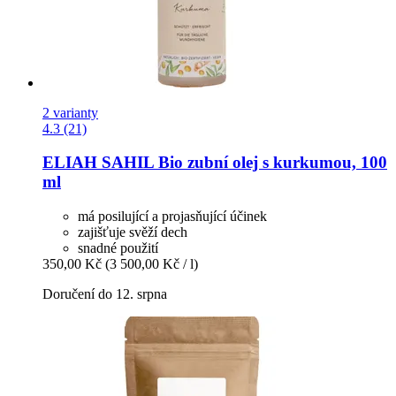
2 varianty
4.3 (21)
ELIAH SAHIL
Bio zubní olej s kurkumou, 100
ml
má posilující a projasňující účinek
zajišťuje svěží dech
snadné použití
350,00 Kč
(3 500,00 Kč / l)
Doručení do 12. srpna