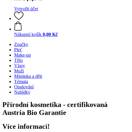
Vytvořit účet
Nákupní košík
0,00 Kč
Značky
Pleť
Make-up
Tělo
Vlasy
Muži
Miminka a děti
Témata
Opalování
Nabídky
Přírodní kosmetika - certifikovaná
Austria Bio Garantie
Více informací!