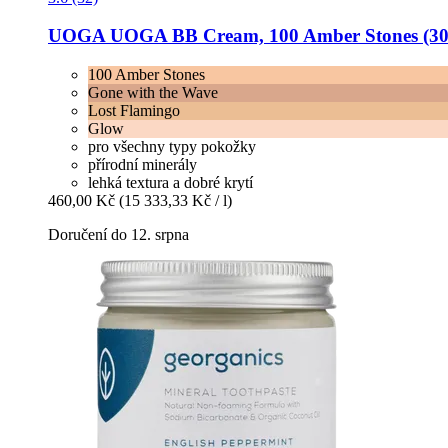
UOGA UOGA
BB Cream, 100 Amber Stones (30
100 Amber Stones
Gone with the Wave
Lost Flamingo
Glow
pro všechny typy pokožky
přírodní minerály
lehká textura a dobré krytí
460,00 Kč
(15 333,33 Kč / l)
Doručení do 12. srpna