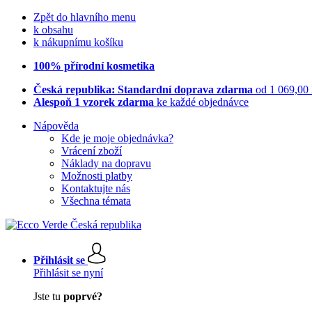
Zpět do hlavního menu
k obsahu
k nákupnímu košíku
100% přírodní kosmetika
Česká republika: Standardní doprava zdarma
od 1 069,00
Alespoň 1 vzorek zdarma
ke každé objednávce
Nápověda
Kde je moje objednávka?
Vrácení zboží
Náklady na dopravu
Možnosti platby
Kontaktujte nás
Všechna témata
Přihlásit se
Přihlásit se nyní
Jste tu
poprvé?