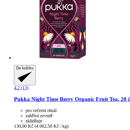
Do košíku
4.2 (13)
Pukka
Night Time Berry Organic Fruit Tea, 20 č
pro večerní rituál
zahřívá zevnitř
zklidňuje
130,00 Kč
(4 062,50 Kč / kg)