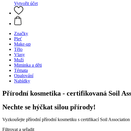
Vytvořit účet
Značky
Pleť
Make-up
Tělo
Vlasy
Muži
Miminka a děti
Témata
Opalování
Nabídky
Přírodní kosmetika - certifikovaná Soil A
Nechte se hýčkat silou přírody!
Vyzkoušejte přírodní přírodní kosmetiku s certifikací Soil Associati
Filtrovat a seřadit