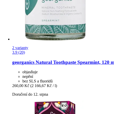
2 varianty
3.9 (20)
georganics
Natural Toothpaste Spearmint, 120 m
objasňuje
nepění
bez SLS a fluoridů
260,00 Kč
(2 166,67 Kč / l)
Doručení do 12. srpna