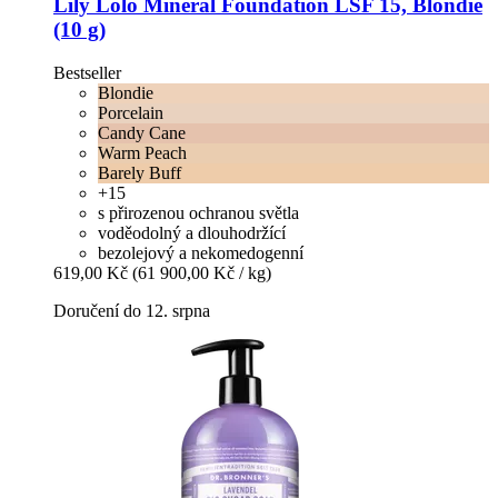
Lily Lolo
Mineral Foundation LSF 15, Blondie
(10 g)
Bestseller
Blondie
Porcelain
Candy Cane
Warm Peach
Barely Buff
+15
s přirozenou ochranou světla
voděodolný a dlouhodržící
bezolejový a nekomedogenní
619,00 Kč
(61 900,00 Kč / kg)
Doručení do 12. srpna