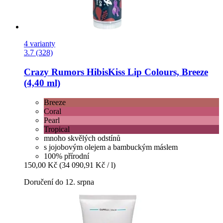
4 varianty
3.7 (328)
Crazy Rumors
HibisKiss Lip Colours, Breeze
(4,40 ml)
Breeze
Coral
Pearl
Tropical
mnoho skvělých odstínů
s jojobovým olejem a bambuckým máslem
100% přírodní
150,00 Kč
(34 090,91 Kč / l)
Doručení do 12. srpna