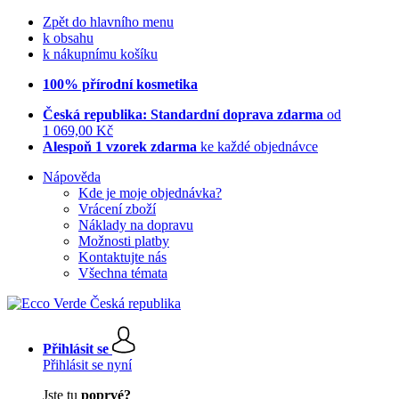
Zpět do hlavního menu
k obsahu
k nákupnímu košíku
100% přírodní kosmetika
Česká republika: Standardní doprava zdarma
od
1 069,00 Kč
Alespoň 1 vzorek zdarma
ke každé objednávce
Nápověda
Kde je moje objednávka?
Vrácení zboží
Náklady na dopravu
Možnosti platby
Kontaktujte nás
Všechna témata
Přihlásit se
Přihlásit se nyní
Jste tu
poprvé?