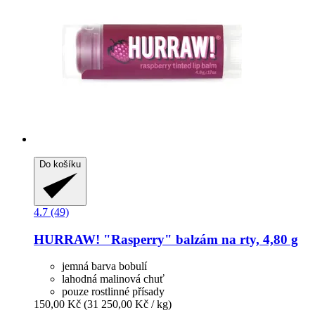
Do košíku
4.7 (49)
HURRAW!
"Rasperry" balzám na rty, 4,80 g
jemná barva bobulí
lahodná malinová chuť
pouze rostlinné přísady
150,00 Kč
(31 250,00 Kč / kg)