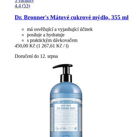
3 varianty
4.4 (53)
Dr. Bronner's
Mátové cukrové mýdlo, 355 ml
má osvěžující a vyjasňující účinek
posiluje a hydratuje
s praktickým dávkovačem
450,00 Kč
(1 267,61 Kč / l)
Doručení do 12. srpna