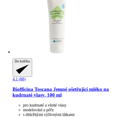
Do košíku
4.1 (88)
Biofficina Toscana
Jemné ošetřující mléko na
kudrnaté vlasy, 100 ml
pro kudrnaté a vlnité vlasy
modelování a péče
s důležitými výživnými látkami