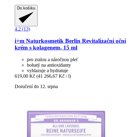
Do košíku
4.2 (13)
i+m Naturkosmetik Berlin
Revitalizační oční
krém s kolagenem, 15 ml
pro zralou a náročnou pleť
bohatý na antioxidanty
vyhlazuje a hydratuje
619,00 Kč
(41 266,67 Kč / l)
Doručení do 12. srpna