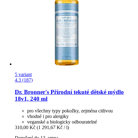
5 variant
4.3 (187)
Dr. Bronner's
Přírodní tekuté dětské mýdlo
18v1, 240 ml
pro všechny typy pokožky, zejména citlivou
vhodné i pro alergiky
veganské a biologicky odbouratelné
310,00 Kč
(1 291,67 Kč / l)
Doručení do 12. srpna