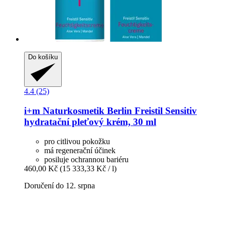
Do košíku
4.4 (25)
i+m Naturkosmetik Berlin
Freistil Sensitiv
hydratační pleťový krém, 30 ml
pro citlivou pokožku
má regenerační účinek
posiluje ochrannou bariéru
460,00 Kč
(15 333,33 Kč / l)
Doručení do 12. srpna