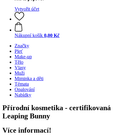
Vytvořit účet
Nákupní košík
0,00 Kč
Značky
Pleť
Make-up
Tělo
Vlasy
Muži
Miminka a děti
Témata
Opalování
Nabídky
Přírodní kosmetika - certifikovaná
Leaping Bunny
Více informací!