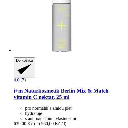
Do košíku
4.0 (7)
i+m Naturkosmetik Berlin
Mix & Match
vitamín C nektar, 25 ml
pro normální a zralou pleť
hydratuje
s antioxidačními vlastnostmi
639,00 Kč
(25 560,00 Kč / l)