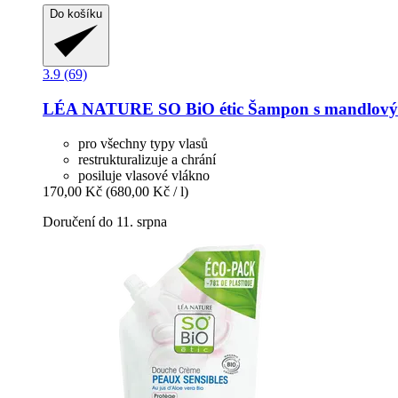
Do košíku
3.9 (69)
LÉA NATURE SO BiO étic
Šampon s mandlovým
pro všechny typy vlasů
restrukturalizuje a chrání
posiluje vlasové vlákno
170,00 Kč
(680,00 Kč / l)
Doručení do 11. srpna