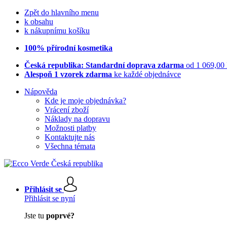
Zpět do hlavního menu
k obsahu
k nákupnímu košíku
100% přírodní kosmetika
Česká republika: Standardní doprava zdarma
od 1 069,00
Alespoň 1 vzorek zdarma
ke každé objednávce
Nápověda
Kde je moje objednávka?
Vrácení zboží
Náklady na dopravu
Možnosti platby
Kontaktujte nás
Všechna témata
Přihlásit se
Přihlásit se nyní
Jste tu
poprvé?