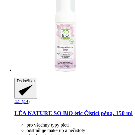
Do košíku
4.5 (49)
LÉA NATURE SO BiO étic
Čistící pěna, 150 ml
pro všechny typy pleti
odstraňuje make-up a nečistoty