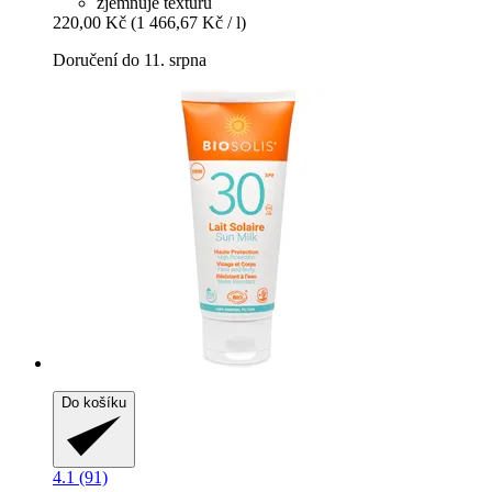
zjemňuje texturu
220,00 Kč
(1 466,67 Kč / l)
Doručení do 11. srpna
Do košíku
4.1 (91)