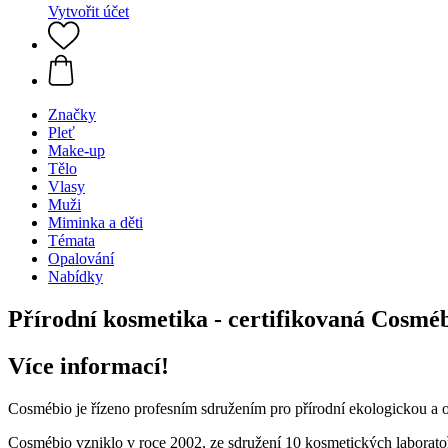
Vytvořit účet
Značky
Pleť
Make-up
Tělo
Vlasy
Muži
Miminka a děti
Témata
Opalování
Nabídky
Přírodní kosmetika - certifikovaná Cosmé
Více informací!
Cosmébio je řízeno profesním sdružením pro přírodní ekologickou a 
Cosmébio vzniklo v roce 2002, ze sdružení 10 kosmetických laboratoří,