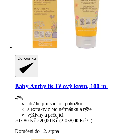
Do košíku
Baby Anthyllis
Tělový krém, 100 ml
-7%
ideální pro suchou pokožku
s extrakty z bio heřmánku a rýže
výživný a pečující
203,80 Kč
220,00 Kč
(2 038,00 Kč / l)
Doručení do 12. srpna