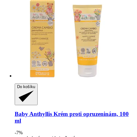
Do košíku
Baby Anthyllis
Krém proti opruzeninám, 100
ml
-7%