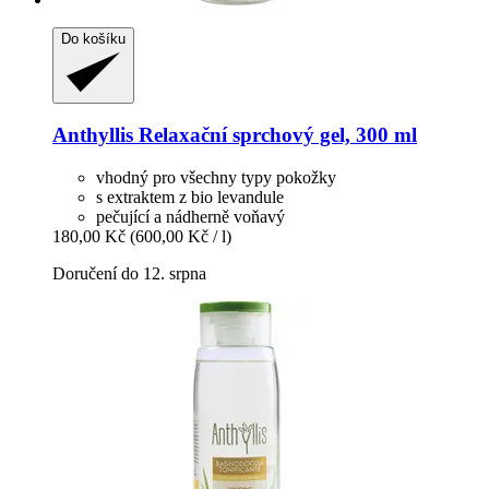
Do košíku
Anthyllis
Relaxační sprchový gel, 300 ml
vhodný pro všechny typy pokožky
s extraktem z bio levandule
pečující a nádherně voňavý
180,00 Kč
(600,00 Kč / l)
Doručení do 12. srpna