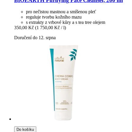
BIOEARTH
Purifying Face Cleanser, 200 ml
pro nečistou mastnou a smíšenou pleť
reguluje tvorbu kožního mazu
s extrakty z vrbové kůry a s tea tree olejem
350,00 Kč
(1 750,00 Kč / l)
Doručení do 12. srpna
Do košíku