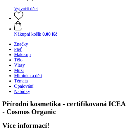
Vytvořit účet
Nákupní košík
0,00 Kč
Značky
Pleť
Make-up
Tělo
Vlasy
Muži
Miminka a děti
Témata
Opalování
Nabídky
Přírodní kosmetika - certifikovaná ICEA
- Cosmos Organic
Více informací!