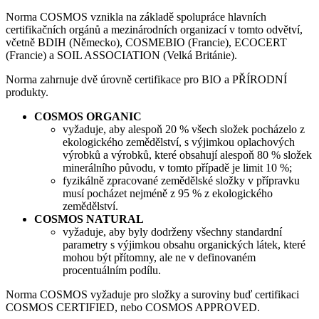
Norma COSMOS vznikla na základě spolupráce hlavních
certifikačních orgánů a mezinárodních organizací v tomto odvětví,
včetně BDIH (Německo), COSMEBIO (Francie), ECOCERT
(Francie) a SOIL ASSOCIATION (Velká Británie).
Norma zahrnuje dvě úrovně certifikace pro BIO a PŘÍRODNÍ
produkty.
COSMOS ORGANIC
vyžaduje, aby alespoň 20 % všech složek pocházelo z
ekologického zemědělství, s výjimkou oplachových
výrobků a výrobků, které obsahují alespoň 80 % složek
minerálního původu, v tomto případě je limit 10 %;
fyzikálně zpracované zemědělské složky v přípravku
musí pocházet nejméně z 95 % z ekologického
zemědělství.
COSMOS NATURAL
vyžaduje, aby byly dodrženy všechny standardní
parametry s výjimkou obsahu organických látek, které
mohou být přítomny, ale ne v definovaném
procentuálním podílu.
Norma COSMOS vyžaduje pro složky a suroviny buď certifikaci
COSMOS CERTIFIED, nebo COSMOS APPROVED.