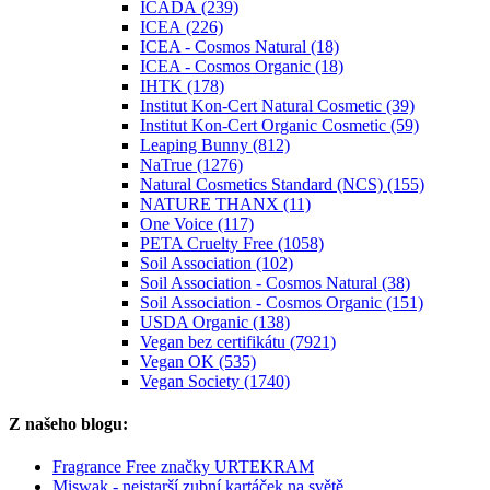
ICADA (239)
ICEA (226)
ICEA - Cosmos Natural (18)
ICEA - Cosmos Organic (18)
IHTK (178)
Institut Kon-Cert Natural Cosmetic (39)
Institut Kon-Cert Organic Cosmetic (59)
Leaping Bunny (812)
NaTrue (1276)
Natural Cosmetics Standard (NCS) (155)
NATURE THANX (11)
One Voice (117)
PETA Cruelty Free (1058)
Soil Association (102)
Soil Association - Cosmos Natural (38)
Soil Association - Cosmos Organic (151)
USDA Organic (138)
Vegan bez certifikátu (7921)
Vegan OK (535)
Vegan Society (1740)
Z našeho blogu:
Fragrance Free značky URTEKRAM
Miswak - nejstarší zubní kartáček na světě