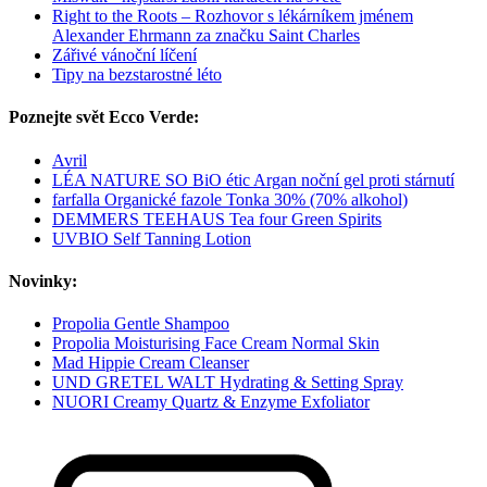
Right to the Roots – Rozhovor s lékárníkem jménem
Alexander Ehrmann za značku Saint Charles
Zářivé vánoční líčení
Tipy na bezstarostné léto
Poznejte svět Ecco Verde:
Avril
LÉA NATURE SO BiO étic Argan noční gel proti stárnutí
farfalla Organické fazole Tonka 30% (70% alkohol)
DEMMERS TEEHAUS Tea four Green Spirits
UVBIO Self Tanning Lotion
Novinky:
Propolia Gentle Shampoo
Propolia Moisturising Face Cream Normal Skin
Mad Hippie Cream Cleanser
UND GRETEL WALT Hydrating & Setting Spray
NUORI Creamy Quartz & Enzyme Exfoliator