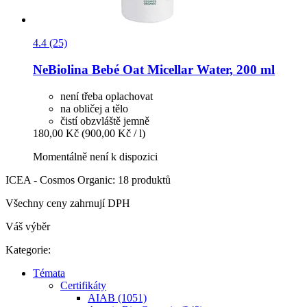
4.4 (25)
NeBiolina
Bebé Oat Micellar Water, 200 ml
není třeba oplachovat
na obličej a tělo
čistí obzvláště jemně
180,00 Kč
(900,00 Kč / l)
Momentálně není k dispozici
ICEA - Cosmos Organic: 18 produktů
Všechny ceny zahrnují DPH
Váš výběr
Kategorie:
Témata
Certifikáty
AIAB (1051)