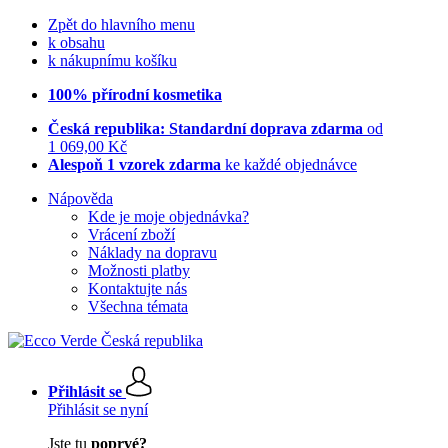
Zpět do hlavního menu
k obsahu
k nákupnímu košíku
100% přírodní kosmetika
Česká republika: Standardní doprava zdarma
od
1 069,00 Kč
Alespoň 1 vzorek zdarma
ke každé objednávce
Nápověda
Kde je moje objednávka?
Vrácení zboží
Náklady na dopravu
Možnosti platby
Kontaktujte nás
Všechna témata
Přihlásit se
Přihlásit se nyní
Jste tu
poprvé?