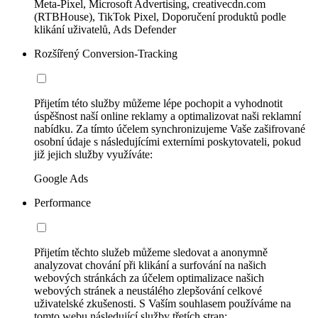
Meta-Pixel, Microsoft Advertising, creativecdn.com
(RTBHouse), TikTok Pixel, Doporučení produktů podle
klikání uživatelů, Ads Defender
Rozšířený Conversion-Tracking
Přijetím této služby můžeme lépe pochopit a vyhodnotit
úspěšnost naší online reklamy a optimalizovat naši reklamní
nabídku. Za tímto účelem synchronizujeme Vaše zašifrované
osobní údaje s následujícími externími poskytovateli, pokud
již jejich služby využíváte:
Google Ads
Performance
Přijetím těchto služeb můžeme sledovat a anonymně
analyzovat chování při klikání a surfování na našich
webových stránkách za účelem optimalizace našich
webových stránek a neustálého zlepšování celkové
uživatelské zkušenosti. S Vaším souhlasem používáme na
tomto webu následující služby třetích stran: