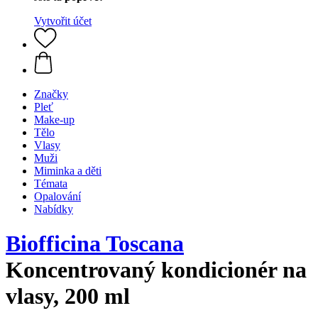
Vytvořit účet
Značky
Pleť
Make-up
Tělo
Vlasy
Muži
Miminka a děti
Témata
Opalování
Nabídky
Biofficina Toscana
Koncentrovaný kondicionér na
vlasy, 200 ml