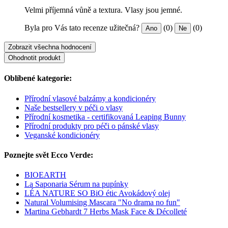
Velmi příjemná vůně a textura. Vlasy jsou jemné.
Byla pro Vás tato recenze užitečná?
(0)
(0)
Ano
Ne
Zobrazit všechna hodnocení
Ohodnotit produkt
Oblíbené kategorie:
Přírodní vlasové balzámy a kondicionéry
Naše bestsellery v péči o vlasy
Přírodní kosmetika - certifikovaná Leaping Bunny
Přírodní produkty pro péči o pánské vlasy
Veganské kondicionéry
Poznejte svět Ecco Verde:
BIOEARTH
La Saponaria Sérum na pupínky
LÉA NATURE SO BiO étic Avokádový olej
Natural Volumising Mascara "No drama no fun"
Martina Gebhardt 7 Herbs Mask Face & Décolleté