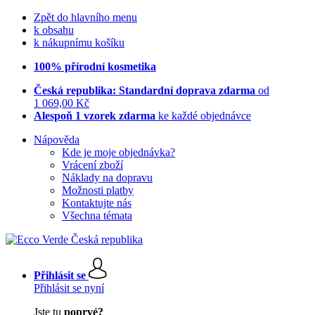
Zpět do hlavního menu
k obsahu
k nákupnímu košíku
100% přírodní kosmetika
Česká republika: Standardní doprava zdarma
od
1 069,00 Kč
Alespoň 1 vzorek zdarma
ke každé objednávce
Nápověda
Kde je moje objednávka?
Vrácení zboží
Náklady na dopravu
Možnosti platby
Kontaktujte nás
Všechna témata
Přihlásit se
Přihlásit se nyní
Jste tu
poprvé?