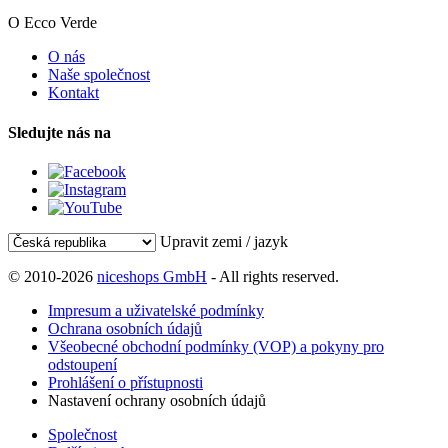
O Ecco Verde
O nás
Naše společnost
Kontakt
Sledujte nás na
Upravit zemi / jazyk
© 2010-2026
niceshops GmbH
- All rights reserved.
Impresum a uživatelské podmínky
Ochrana osobních údajů
Všeobecné obchodní podmínky (VOP) a pokyny pro
odstoupení
Prohlášení o přístupnosti
Nastavení ochrany osobních údajů
Společnost