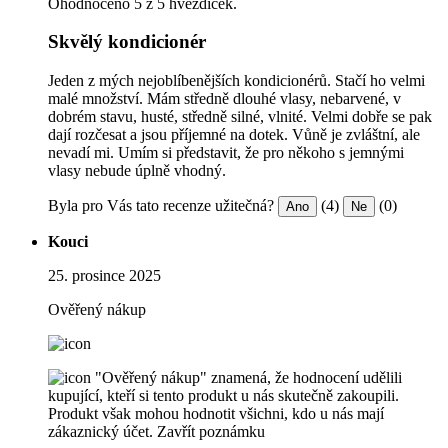
Ohodnoceno 5 z 5 hvězdiček.
Skvělý kondicionér
Jeden z mých nejoblíbenějších kondicionérů. Stačí ho velmi
malé množství. Mám středně dlouhé vlasy, nebarvené, v
dobrém stavu, husté, středně silné, vlnité. Velmi dobře se pak
dají rozčesat a jsou příjemné na dotek. Vůně je zvláštní, ale
nevadí mi. Umím si představit, že pro někoho s jemnými
vlasy nebude úplně vhodný.
Byla pro Vás tato recenze užitečná?
(4)
(0)
Ano
Ne
Kouci
25. prosince 2025
Ověřený nákup
"Ověřený nákup" znamená, že hodnocení udělili
kupující, kteří si tento produkt u nás skutečně zakoupili.
Produkt však mohou hodnotit všichni, kdo u nás mají
zákaznický účet.
Zavřít poznámku