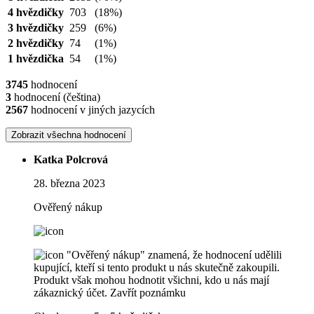
4 hvězdičky
703
(18%)
3 hvězdičky
259
(6%)
2 hvězdičky
74
(1%)
1 hvězdička
54
(1%)
3745
hodnocení
3
hodnocení (čeština)
2567
hodnocení v jiných jazycích
Zobrazit všechna hodnocení
Katka Polcrová
28. března 2023
Ověřený nákup
"Ověřený nákup" znamená, že hodnocení udělili
kupující, kteří si tento produkt u nás skutečně zakoupili.
Produkt však mohou hodnotit všichni, kdo u nás mají
zákaznický účet.
Zavřít poznámku