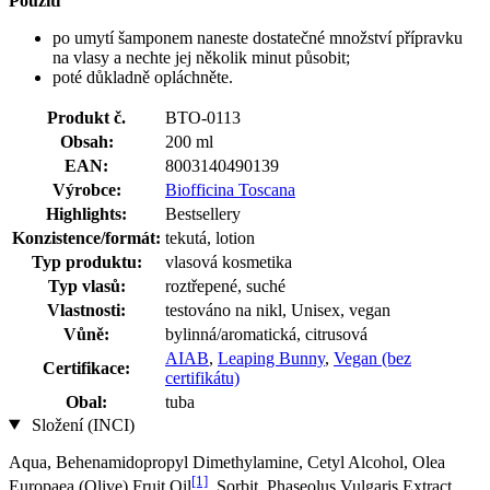
Použití
po umytí šamponem naneste dostatečné množství přípravku
na vlasy a nechte jej několik minut působit;
poté důkladně opláchněte.
Produkt č.
BTO-0113
Obsah:
200 ml
EAN:
8003140490139
Výrobce:
Biofficina Toscana
Highlights:
Bestsellery
Konzistence/formát:
tekutá, lotion
Typ produktu:
vlasová kosmetika
Typ vlasů:
roztřepené, suché
Vlastnosti:
testováno na nikl, Unisex, vegan
Vůně:
bylinná/aromatická, citrusová
AIAB
,
Leaping Bunny
,
Vegan (bez
Certifikace:
certifikátu)
Obal:
tuba
Složení (INCI)
Aqua, Behenamidopropyl Dimethylamine, Cetyl Alcohol, Olea
[1]
Europaea (Olive) Fruit Oil
, Sorbit, Phaseolus Vulgaris Extract,