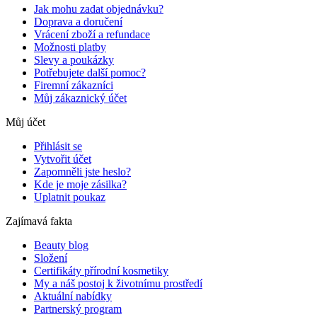
Jak mohu zadat objednávku?
Doprava a doručení
Vrácení zboží a refundace
Možnosti platby
Slevy a poukázky
Potřebujete další pomoc?
Firemní zákazníci
Můj zákaznický účet
Můj účet
Přihlásit se
Vytvořit účet
Zapomněli jste heslo?
Kde je moje zásilka?
Uplatnit poukaz
Zajímavá fakta
Beauty blog
Složení
Certifikáty přírodní kosmetiky
My a náš postoj k životnímu prostředí
Aktuální nabídky
Partnerský program