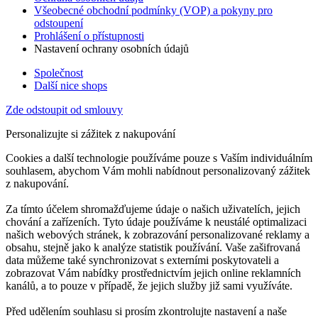
Všeobecné obchodní podmínky (VOP) a pokyny pro
odstoupení
Prohlášení o přístupnosti
Nastavení ochrany osobních údajů
Společnost
Další nice shops
Zde odstoupit od smlouvy
Personalizujte si zážitek z nakupování
Cookies a další technologie používáme pouze s Vaším individuálním
souhlasem, abychom Vám mohli nabídnout personalizovaný zážitek
z nakupování.
Za tímto účelem shromažďujeme údaje o našich uživatelích, jejich
chování a zařízeních. Tyto údaje používáme k neustálé optimalizaci
našich webových stránek, k zobrazování personalizované reklamy a
obsahu, stejně jako k analýze statistik používání. Vaše zašifrovaná
data můžeme také synchronizovat s externími poskytovateli a
zobrazovat Vám nabídky prostřednictvím jejich online reklamních
kanálů, a to pouze v případě, že jejich služby již sami využíváte.
Před udělením souhlasu si prosím zkontrolujte nastavení a naše