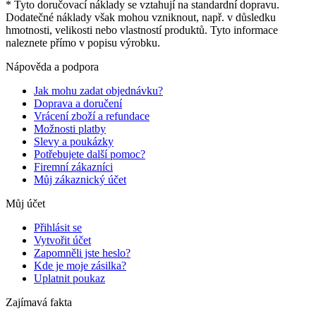
* Tyto doručovací náklady se vztahují na standardní dopravu.
Dodatečné náklady však mohou vzniknout, např. v důsledku
hmotnosti, velikosti nebo vlastností produktů. Tyto informace
naleznete přímo v popisu výrobku.
Nápověda a podpora
Jak mohu zadat objednávku?
Doprava a doručení
Vrácení zboží a refundace
Možnosti platby
Slevy a poukázky
Potřebujete další pomoc?
Firemní zákazníci
Můj zákaznický účet
Můj účet
Přihlásit se
Vytvořit účet
Zapomněli jste heslo?
Kde je moje zásilka?
Uplatnit poukaz
Zajímavá fakta