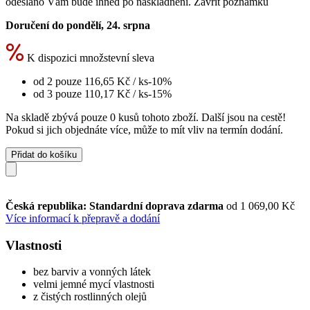
odesláno Vám bude ihned po naskladnění.
Zavřít poznámku
Doručení do pondělí, 24. srpna
K dispozici množstevní sleva
od 2 pouze
116,65 Kč
/ ks
-10%
od 3 pouze
110,17 Kč
/ ks
-15%
Na skladě zbývá pouze 0 kusů tohoto zboží. Další jsou na cestě!
Pokud si jich objednáte více, může to mít vliv na termín dodání.
Přidat do košíku
Česká republika: Standardní doprava zdarma
od 1 069,00 Kč
Více informací k přepravě a dodání
Vlastnosti
bez barviv a vonných látek
velmi jemné mycí vlastnosti
z čistých rostlinných olejů