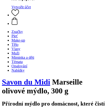
Vytvořit účet
Značky
Pleť
Make-up
Tělo
Vlasy
Muži
Miminka a děti
Témata
Opalování
Nabídky
Savon du Midi
Marseille
olivové mýdlo, 300 g
Přírodní mýdlo pro domácnost, které čistí