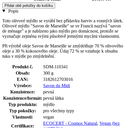
Přidat obě položky do košíku
Popis
Toto olivové mýdlo se vyrábí bez přídavku barviv a vonných látek.
Olivové mýdlo "Savon de Marseille" se ve Francii nazývá "savon
de ménage" a je nabízeno jako mýdlo pro domácnost, protože se
vyznačuje zejména svými působivě jemnými mycími vlastnostmi.
Při výrobě oleje Savon de Marseille se zmýdelňuje 70 % olivového
oleje a 30 % kokosového oleje. Údaj 72 % se vztahuje k obsahu
tuku v mýdle po zmýdelnění.
Produkt č.
SDM-110341
Obsah:
300 g
EAN:
3182612703016
Výrobce:
Savon du Midi
Konzistence:
pevná
Konzistence/formát:
pevná látka
Typ produktu:
mýdlo
Typ pokožky:
pro všechny typy
Vlastnosti:
vegan
ECOCERT - Cosmos Natural
,
Vegan (bez
Certifikace: