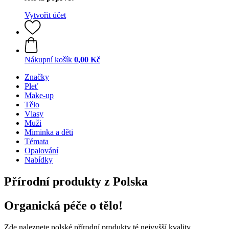
Vytvořit účet
Nákupní košík
0,00 Kč
Značky
Pleť
Make-up
Tělo
Vlasy
Muži
Miminka a děti
Témata
Opalování
Nabídky
Přírodní produkty z Polska
Organická péče o tělo!
Zde naleznete polské přírodní produkty té nejvyšší kvality.