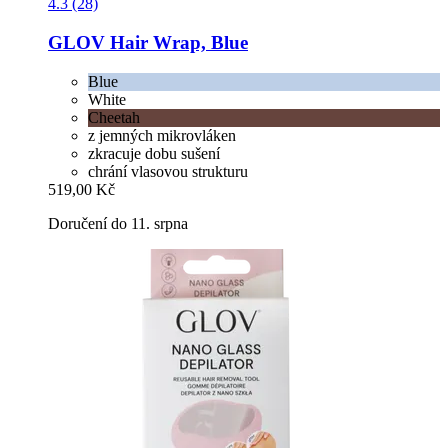
4.3 (28)
GLOV
Hair Wrap, Blue
Blue
White
Cheetah
z jemných mikrovláken
zkracuje dobu sušení
chrání vlasovou strukturu
519,00 Kč
Doručení do 11. srpna