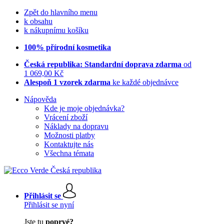
Zpět do hlavního menu
k obsahu
k nákupnímu košíku
100% přírodní kosmetika
Česká republika: Standardní doprava zdarma
od
1 069,00 Kč
Alespoň 1 vzorek zdarma
ke každé objednávce
Nápověda
Kde je moje objednávka?
Vrácení zboží
Náklady na dopravu
Možnosti platby
Kontaktujte nás
Všechna témata
Přihlásit se
Přihlásit se nyní
Jste tu
poprvé?