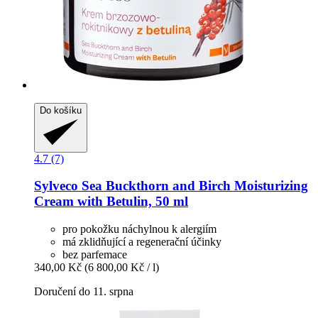
Do košíku
4.7 (7)
Sylveco
Sea Buckthorn and Birch Moisturizing
Cream with Betulin, 50 ml
pro pokožku náchylnou k alergiím
má zklidňující a regenerační účinky
bez parfemace
340,00 Kč
(6 800,00 Kč / l)
Doručení do 11. srpna