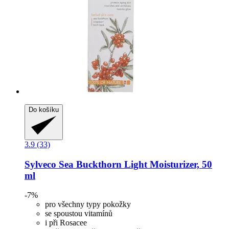
Do košíku
3.9 (33)
Sylveco
Sea Buckthorn Light Moisturizer, 50
ml
-7%
pro všechny typy pokožky
se spoustou vitamínů
i při Rosacee