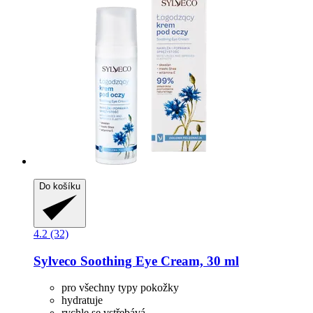
Do košíku
4.2 (32)
Sylveco
Soothing Eye Cream, 30 ml
pro všechny typy pokožky
hydratuje
rychle se vstřebává