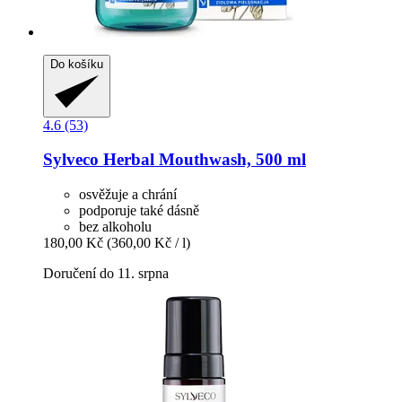
Do košíku
4.6 (53)
Sylveco
Herbal Mouthwash, 500 ml
osvěžuje a chrání
podporuje také dásně
bez alkoholu
180,00 Kč
(360,00 Kč / l)
Doručení do 11. srpna