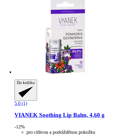
Do košíku
5.0 (1)
VIANEK
Soothing Lip Balm, 4,60 g
-12%
pro citlivou a podrážděnou pokožku