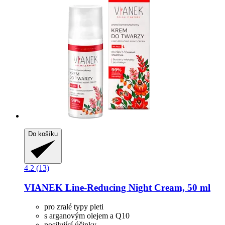
Do košíku
4.2 (13)
VIANEK
Line-​Reducing Night Cream, 50 ml
pro zralé typy pleti
s arganovým olejem a Q10
posilující účinky