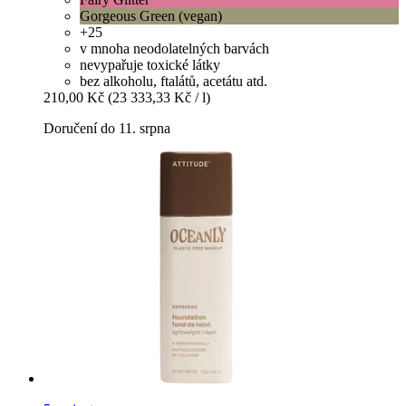
Gorgeous Green (vegan)
+25
v mnoha neodolatelných barvách
nevypařuje toxické látky
bez alkoholu, ftalátů, acetátu atd.
210,00 Kč
(23 333,33 Kč / l)
Doručení do 11. srpna