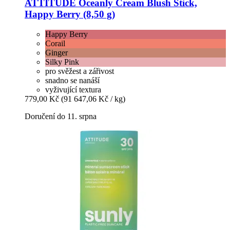
ATTITUDE
Oceanly Cream Blush Stick,
Happy Berry (8,50 g)
Happy Berry
Corail
Ginger
Silky Pink
pro svěžest a zářivost
snadno se nanáší
vyživující textura
779,00 Kč
(91 647,06 Kč / kg)
Doručení do 11. srpna