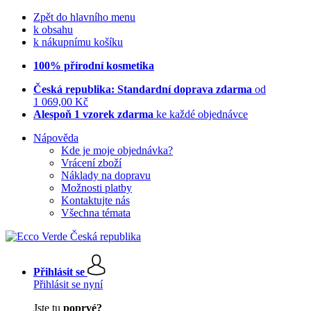
Zpět do hlavního menu
k obsahu
k nákupnímu košíku
100% přírodní kosmetika
Česká republika: Standardní doprava zdarma
od
1 069,00 Kč
Alespoň 1 vzorek zdarma
ke každé objednávce
Nápověda
Kde je moje objednávka?
Vrácení zboží
Náklady na dopravu
Možnosti platby
Kontaktujte nás
Všechna témata
Přihlásit se
Přihlásit se nyní
Jste tu
poprvé?