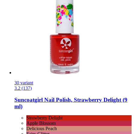
30 variant
3.2 (137)
Suncoatgirl
Nail Polish, Strawberry Delight (9
ml)
Strawberry Delight
Apple Blossom
Delicious Peach
Fairy Glitter