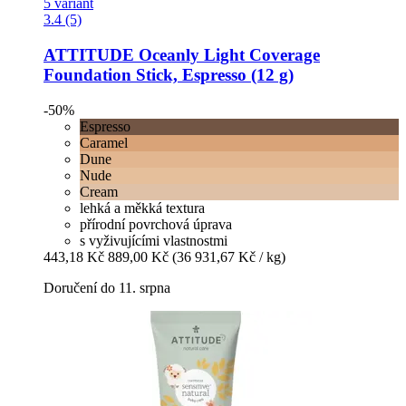
5 variant
3.4 (5)
ATTITUDE
Oceanly Light Coverage
Foundation Stick, Espresso (12 g)
-50%
Espresso
Caramel
Dune
Nude
Cream
lehká a měkká textura
přírodní povrchová úprava
s vyživujícími vlastnostmi
443,18 Kč
889,00 Kč
(36 931,67 Kč / kg)
Doručení do 11. srpna