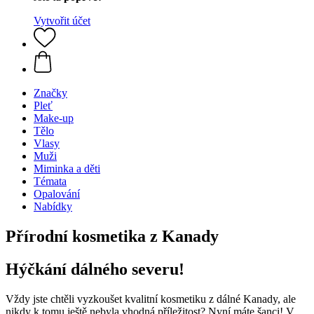
Vytvořit účet
Značky
Pleť
Make-up
Tělo
Vlasy
Muži
Miminka a děti
Témata
Opalování
Nabídky
Přírodní kosmetika z Kanady
Hýčkání dálného severu!
Vždy jste chtěli vyzkoušet kvalitní kosmetiku z dálné Kanady, ale
nikdy k tomu ještě nebyla vhodná příležitost? Nyní máte šanci! V