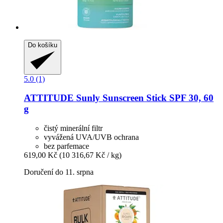
Do košíku
5.0 (1)
ATTITUDE
Sunly Sunscreen Stick SPF 30, 60
g
čistý minerální filtr
vyvážená UVA/UVB ochrana
bez parfemace
619,00 Kč
(10 316,67 Kč / kg)
Doručení do 11. srpna