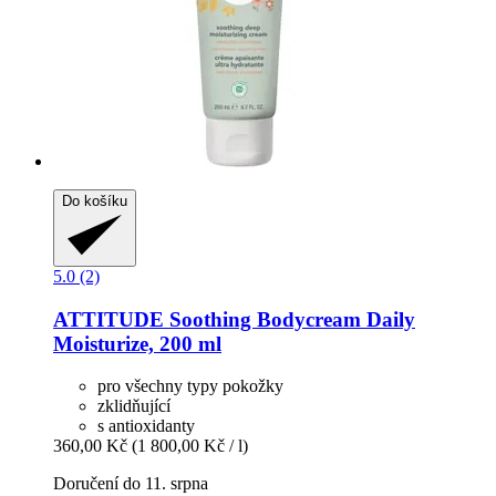
Do košíku
5.0 (2)
ATTITUDE
Soothing Bodycream Daily
Moisturize, 200 ml
pro všechny typy pokožky
zklidňující
s antioxidanty
360,00 Kč
(1 800,00 Kč / l)
Doručení do 11. srpna