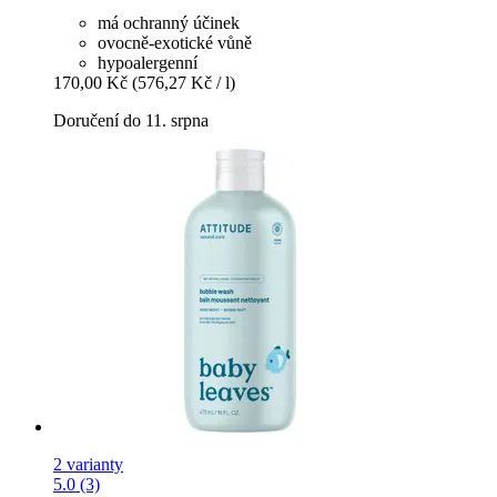
má ochranný účinek
ovocně-exotické vůně
hypoalergenní
170,00 Kč
(576,27 Kč / l)
Doručení do 11. srpna
2 varianty
5.0 (3)