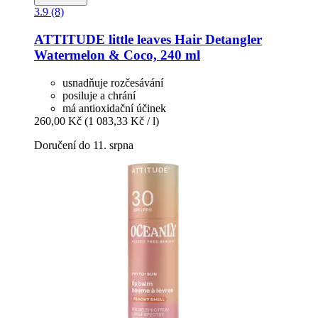
3.9 (8)
ATTITUDE
little leaves Hair Detangler
Watermelon & Coco, 240 ml
usnadňuje rozčesávání
posiluje a chrání
má antioxidační účinek
260,00 Kč
(1 083,33 Kč / l)
Doručení do 11. srpna