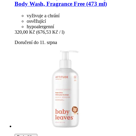
Body Wash, Fragrance Free (473 ml)
vyživuje a chrání
osvěžující
hypoalergenní
320,00 Kč
(676,53 Kč / l)
Doručení do 11. srpna