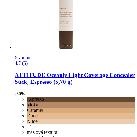
6 variant
4.7 (6)
ATTITUDE
Oceanly Light Coverage Concealer
Stick, Espresso (5,70 g)
-50%
Espresso
Moka
Caramel
Dune
Nude
+1
máslová textura