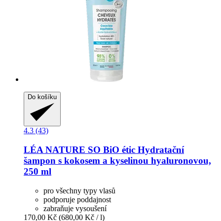
Do košíku
4.3 (43)
LÉA NATURE SO BiO étic
Hydratační
šampon s kokosem a kyselinou hyaluronovou,
250 ml
pro všechny typy vlasů
podporuje poddajnost
zabraňuje vysoušení
170,00 Kč
(680,00 Kč / l)