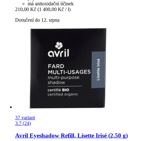
má antioxidační účinek
210,00 Kč
(1 400,00 Kč / l)
Doručení do 12. srpna
37 variant
3.7 (24)
Avril
Eyeshadow Refill, Lisette Irisé (2,50 g)