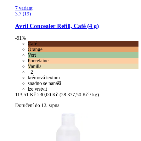
7 variant
3.7 (19)
Avril
Concealer Refill, Café (4 g)
-51%
Café
Orange
Vert
Porcelaine
Vanilla
+2
krémová textura
snadno se nanáší
lze vrstvit
113,51 Kč
230,00 Kč
(28 377,50 Kč / kg)
Doručení do 12. srpna