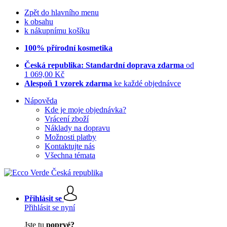
Zpět do hlavního menu
k obsahu
k nákupnímu košíku
100% přírodní kosmetika
Česká republika: Standardní doprava zdarma
od
1 069,00 Kč
Alespoň 1 vzorek zdarma
ke každé objednávce
Nápověda
Kde je moje objednávka?
Vrácení zboží
Náklady na dopravu
Možnosti platby
Kontaktujte nás
Všechna témata
Přihlásit se
Přihlásit se nyní
Jste tu
poprvé?