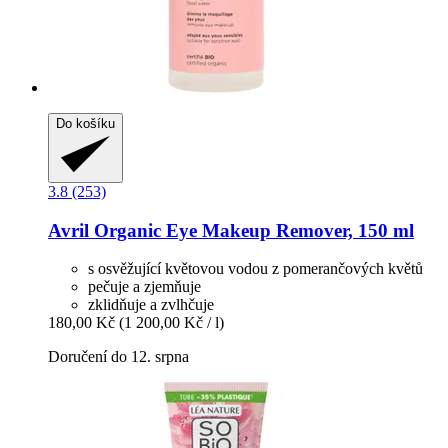
Do košíku
3.8 (253)
Avril
Organic Eye Makeup Remover, 150 ml
s osvěžující květovou vodou z pomerančových květů
pečuje a zjemňuje
zklidňuje a zvlhčuje
180,00 Kč
(1 200,00 Kč / l)
Doručení do 12. srpna