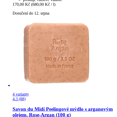
170,00 Kč
(680,00 Kč / l)
Doručení do 12. srpna
4 varianty
4.3 (88)
Savon du Midi
Peelingové mýdlo s arganovým
olejem, Rose-​Argan (100 g)