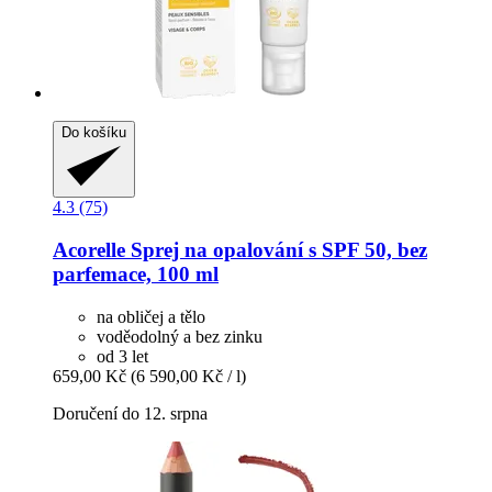
Do košíku
4.3 (75)
Acorelle
Sprej na opalování s SPF 50, bez
parfemace, 100 ml
na obličej a tělo
voděodolný a bez zinku
od 3 let
659,00 Kč
(6 590,00 Kč / l)
Doručení do 12. srpna