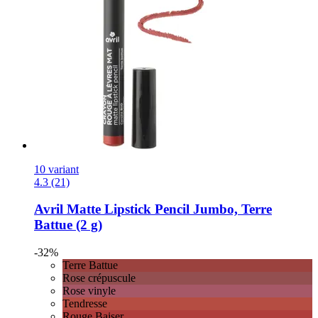
10 variant
4.3 (21)
Avril
Matte Lipstick Pencil Jumbo, Terre
Battue (2 g)
-32%
Terre Battue
Rose crépuscule
Rose vinyle
Tendresse
Rouge Baiser