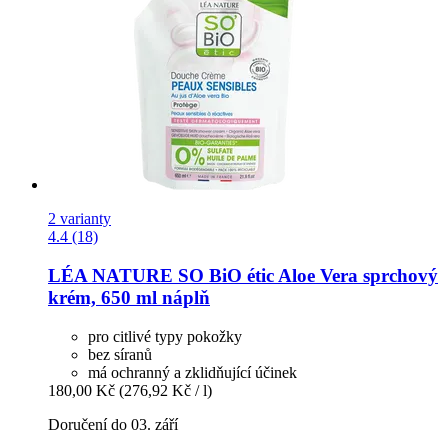
2 varianty
4.4 (18)
LÉA NATURE SO BiO étic
Aloe Vera sprchový
krém, 650 ml náplň
pro citlivé typy pokožky
bez síranů
má ochranný a zklidňující účinek
180,00 Kč
(276,92 Kč / l)
Doručení do 03. září