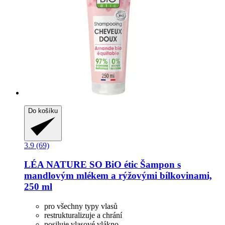
Do košíku
3.9 (69)
LÉA NATURE SO BiO étic
Šampon s
mandlovým mlékem a rýžovými bílkovinami,
250 ml
pro všechny typy vlasů
restrukturalizuje a chrání
posiluje vlasové vlákno