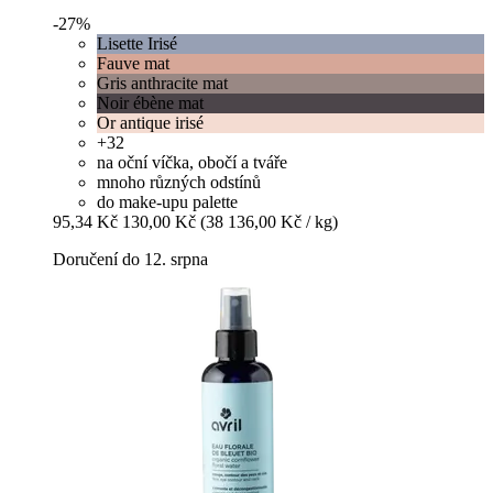
-27%
Lisette Irisé
Fauve mat
Gris anthracite mat
Noir ébène mat
Or antique irisé
+32
na oční víčka, obočí a tváře
mnoho různých odstínů
do make-upu palette
95,34 Kč
130,00 Kč
(38 136,00 Kč / kg)
Doručení do 12. srpna