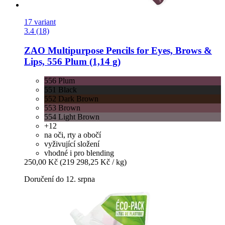
17 variant
3.4 (18)
ZAO
Multipurpose Pencils for Eyes, Brows &
Lips, 556 Plum (1,14 g)
556 Plum
551 Black
552 Dark Brown
553 Brown
554 Light Brown
+12
na oči, rty a obočí
vyživující složení
vhodné i pro blending
250,00 Kč
(219 298,25 Kč / kg)
Doručení do 12. srpna