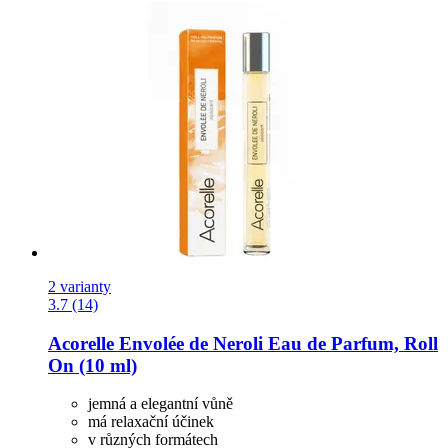
2 varianty
3.7 (14)
Acorelle
Envolée de Neroli Eau de Parfum, Roll
On (10 ml)
jemná a elegantní vůně
má relaxační účinek
v různých formátech