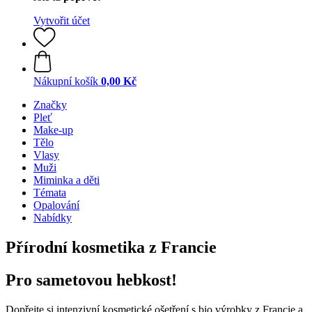
Vytvořit účet
Nákupní košík
0,00 Kč
Značky
Pleť
Make-up
Tělo
Vlasy
Muži
Miminka a děti
Témata
Opalování
Nabídky
Přírodní kosmetika z Francie
Pro sametovou hebkost!
Dopřejte si intenzivní kosmetické ošetření s bio výrobky z Francie a