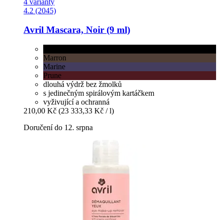
4 varianty
4.2 (2045)
Avril
Mascara, Noir (9 ml)
Noir
Marron
Marine
Prune
dlouhá výdrž bez žmolků
s jedinečným spirálovým kartáčkem
vyživující a ochranná
210,00 Kč
(23 333,33 Kč / l)
Doručení do 12. srpna