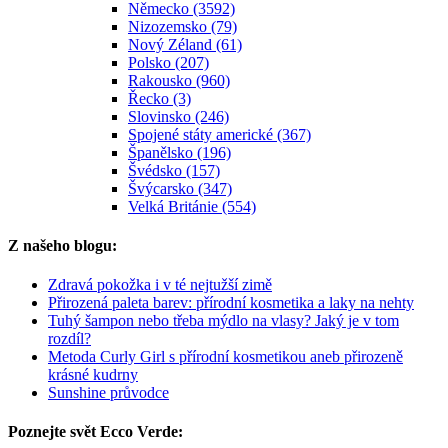
Německo (3592)
Nizozemsko (79)
Nový Zéland (61)
Polsko (207)
Rakousko (960)
Řecko (3)
Slovinsko (246)
Spojené státy americké (367)
Španělsko (196)
Švédsko (157)
Švýcarsko (347)
Velká Británie (554)
Z našeho blogu:
Zdravá pokožka i v té nejtužší zimě
Přirozená paleta barev: přírodní kosmetika a laky na nehty
Tuhý šampon nebo třeba mýdlo na vlasy? Jaký je v tom
rozdíl?
Metoda Curly Girl s přírodní kosmetikou aneb přirozeně
krásné kudrny
Sunshine průvodce
Poznejte svět Ecco Verde: