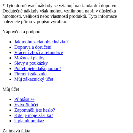
* Tyto doručovací náklady se vztahují na standardní dopravu.
Dodatečné náklady však mohou vzniknout, např. v důsledku
hmotnosti, velikosti nebo vlastností produktů. Tyto informace
naleznete přímo v popisu výrobku.
Nápověda a podpora
Jak mohu zadat objednávku?
Doprava a doručení
Vrácení zboží a refundace
Možnosti platby
Slevy a poukázky
Potřebujete další pomoc?
Firemní zákazníci
Můj zákaznický účet
Můj účet
Přihlásit se
Vytvořit účet
Zapomněli jste heslo?
Kde je moje zásilka?
Uplatnit poukaz
Zajímavá fakta