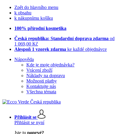
Zpět do hlavního menu
k obsahu
k nákupnímu košíku
100% přírodní kosmetika
Česká republika: Standardní doprava zdarma
od
1 069,00 Kč
Alespoň 1 vzorek zdarma
ke každé objednávce
Nápověda
Kde je moje objednávka?
Vrácení zboží
Náklady na dopravu
Možnosti platby
Kontaktujte nás
Všechna témata
Přihlásit se
Přihlásit se nyní
Jste tu
poprvé?