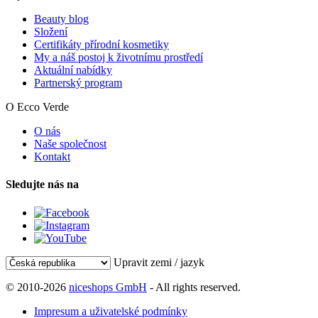
Beauty blog
Složení
Certifikáty přírodní kosmetiky
My a náš postoj k životnímu prostředí
Aktuální nabídky
Partnerský program
O Ecco Verde
O nás
Naše společnost
Kontakt
Sledujte nás na
Upravit zemi / jazyk
© 2010-2026
niceshops GmbH
- All rights reserved.
Impresum a uživatelské podmínky