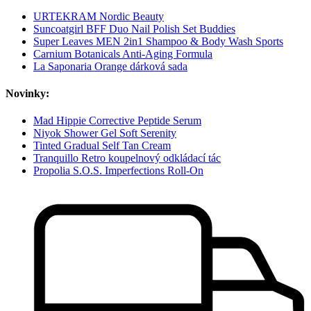
URTEKRAM Nordic Beauty
Suncoatgirl BFF Duo Nail Polish Set Buddies
Super Leaves MEN 2in1 Shampoo & Body Wash Sports
Carnium Botanicals Anti-Aging Formula
La Saponaria Orange dárková sada
Novinky:
Mad Hippie Corrective Peptide Serum
Niyok Shower Gel Soft Serenity
Tinted Gradual Self Tan Cream
Tranquillo Retro koupelnový odkládací tác
Propolia S.O.S. Imperfections Roll-On