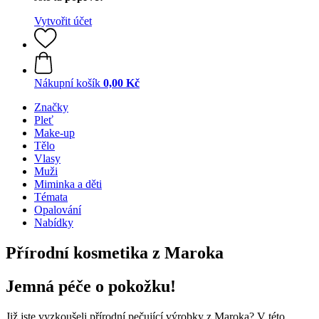
Vytvořit účet
Nákupní košík
0,00 Kč
Značky
Pleť
Make-up
Tělo
Vlasy
Muži
Miminka a děti
Témata
Opalování
Nabídky
Přírodní kosmetika z Maroka
Jemná péče o pokožku!
Již jste vyzkoušeli přírodní pečující výrobky z Maroka? V této