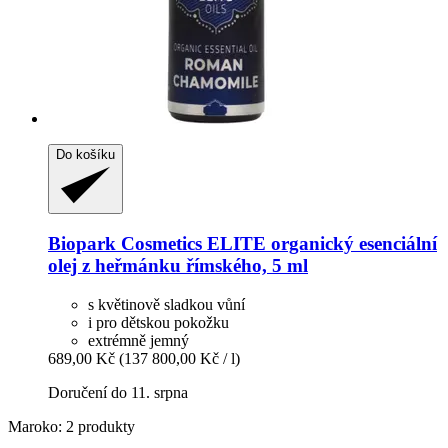
Do košíku
Biopark Cosmetics
ELITE organický esenciální
olej z heřmánku římského, 5 ml
s květinově sladkou vůní
i pro dětskou pokožku
extrémně jemný
689,00 Kč
(137 800,00 Kč / l)
Doručení do 11. srpna
Maroko: 2 produkty