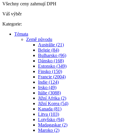
Všechny ceny zahrnují DPH
Váš výběr
Kategorie:
Témata
Země původu
Austrálie (21)
Belgie (84)
Bulharsko (96)
Dánsko (168)
Estonsko (349)
Finsko (150)
Francie (2004)
Indie (124)
Irsko (49)
Itálie (3088)
Jižní Afrika (2)
Jižní Korea (54)
Kanada (81)
Litva (103)
Lotyšsko (94)
Madagaskar (2)
Maroko (2)