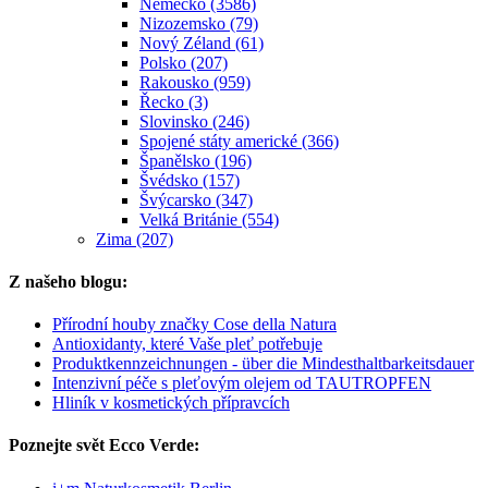
Německo (3586)
Nizozemsko (79)
Nový Zéland (61)
Polsko (207)
Rakousko (959)
Řecko (3)
Slovinsko (246)
Spojené státy americké (366)
Španělsko (196)
Švédsko (157)
Švýcarsko (347)
Velká Británie (554)
Zima (207)
Z našeho blogu:
Přírodní houby značky Cose della Natura
Antioxidanty, které Vaše pleť potřebuje
Produktkennzeichnungen - über die Mindesthaltbarkeitsdauer
Intenzivní péče s pleťovým olejem od TAUTROPFEN
Hliník v kosmetických přípravcích
Poznejte svět Ecco Verde: