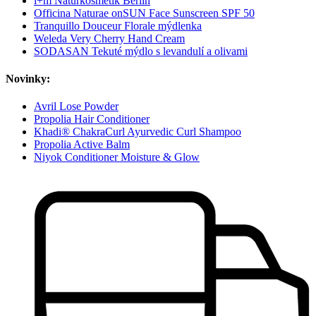
i+m Naturkosmetik Berlin
Officina Naturae onSUN Face Sunscreen SPF 50
Tranquillo Douceur Florale mýdlenka
Weleda Very Cherry Hand Cream
SODASAN Tekuté mýdlo s levandulí a olivami
Novinky:
Avril Lose Powder
Propolia Hair Conditioner
Khadi® ChakraCurl Ayurvedic Curl Shampoo
Propolia Active Balm
Niyok Conditioner Moisture & Glow