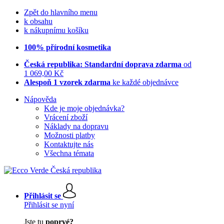
Zpět do hlavního menu
k obsahu
k nákupnímu košíku
100% přírodní kosmetika
Česká republika: Standardní doprava zdarma
od
1 069,00 Kč
Alespoň 1 vzorek zdarma
ke každé objednávce
Nápověda
Kde je moje objednávka?
Vrácení zboží
Náklady na dopravu
Možnosti platby
Kontaktujte nás
Všechna témata
Přihlásit se
Přihlásit se nyní
Jste tu
poprvé?