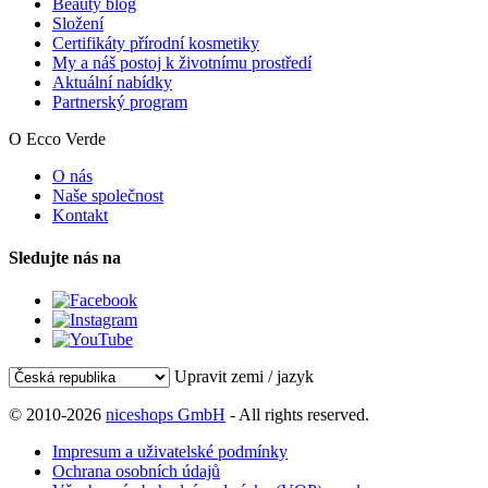
Beauty blog
Složení
Certifikáty přírodní kosmetiky
My a náš postoj k životnímu prostředí
Aktuální nabídky
Partnerský program
O Ecco Verde
O nás
Naše společnost
Kontakt
Sledujte nás na
Upravit zemi / jazyk
© 2010-2026
niceshops GmbH
- All rights reserved.
Impresum a uživatelské podmínky
Ochrana osobních údajů