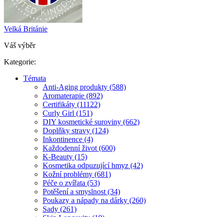
Velká Británie
Váš výběr
Kategorie:
Témata
Anti-Aging produkty (588)
Aromaterapie (892)
Certifikáty (11122)
Curly Girl (151)
DIY kosmetické suroviny (662)
Doplňky stravy (124)
Inkontinence (4)
Každodenní život (600)
K-Beauty (15)
Kosmetika odpuzující hmyz (42)
Kožní problémy (681)
Péče o zvířata (53)
Potěšení a smyslnost (34)
Poukazy a nápady na dárky (260)
Sady (261)