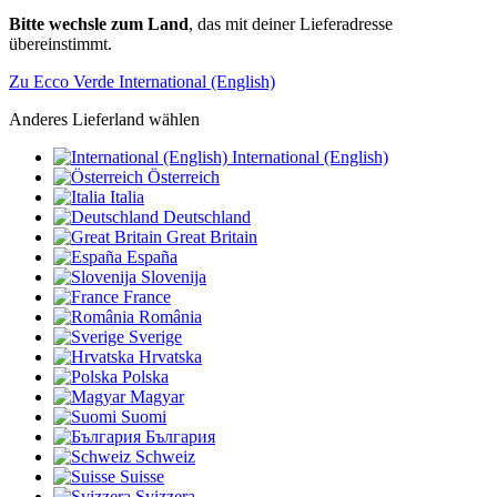
Bitte wechsle zum Land
, das mit deiner Lieferadresse
übereinstimmt.
Zu Ecco Verde International (English)
Anderes Lieferland wählen
International (English)
Österreich
Italia
Deutschland
Great Britain
España
Slovenija
France
România
Sverige
Hrvatska
Polska
Magyar
Suomi
България
Schweiz
Suisse
Svizzera