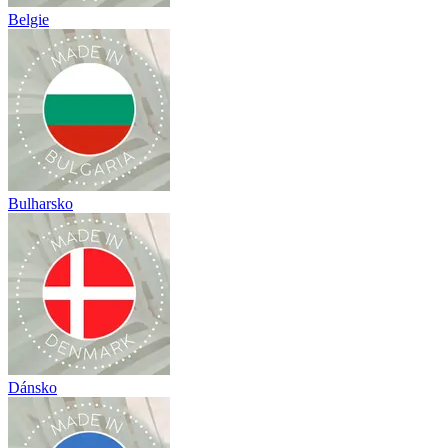
Belgie
Bulharsko
Dánsko