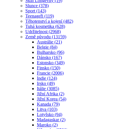
Skin Longevity (19)
Slunce (378)
Sport (143)
Teenageři (119)
Těhotenství a kojení (482)
Tuhá kosmetika (628)
Udržitelnost (2968)
Země původu (13159)
Austrálie (21)
Belgie (84)
Bulharsko (96)
Dánsko (167)
Estonsko (349)
Finsko (150)
Francie (2006)
Indie (124)
Irsko (49)
Itálie (3085)
Jižní Afrika (2)
Jižní Korea (54)
Kanada (79)
Litva (103)
Lotyšsko (94)
Madagaskar (2)
Maroko (2)