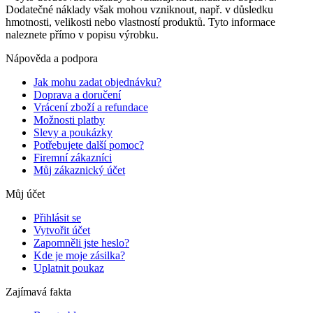
Dodatečné náklady však mohou vzniknout, např. v důsledku
hmotnosti, velikosti nebo vlastností produktů. Tyto informace
naleznete přímo v popisu výrobku.
Nápověda a podpora
Jak mohu zadat objednávku?
Doprava a doručení
Vrácení zboží a refundace
Možnosti platby
Slevy a poukázky
Potřebujete další pomoc?
Firemní zákazníci
Můj zákaznický účet
Můj účet
Přihlásit se
Vytvořit účet
Zapomněli jste heslo?
Kde je moje zásilka?
Uplatnit poukaz
Zajímavá fakta