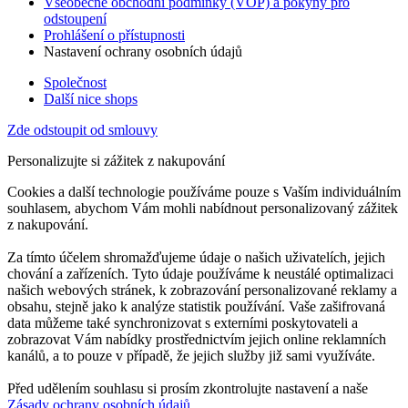
Všeobecné obchodní podmínky (VOP) a pokyny pro
odstoupení
Prohlášení o přístupnosti
Nastavení ochrany osobních údajů
Společnost
Další nice shops
Zde odstoupit od smlouvy
Personalizujte si zážitek z nakupování
Cookies a další technologie používáme pouze s Vaším individuálním
souhlasem, abychom Vám mohli nabídnout personalizovaný zážitek
z nakupování.
Za tímto účelem shromažďujeme údaje o našich uživatelích, jejich
chování a zařízeních. Tyto údaje používáme k neustálé optimalizaci
našich webových stránek, k zobrazování personalizované reklamy a
obsahu, stejně jako k analýze statistik používání. Vaše zašifrovaná
data můžeme také synchronizovat s externími poskytovateli a
zobrazovat Vám nabídky prostřednictvím jejich online reklamních
kanálů, a to pouze v případě, že jejich služby již sami využíváte.
Před udělením souhlasu si prosím zkontrolujte nastavení a naše
Zásady ochrany osobních údajů
.