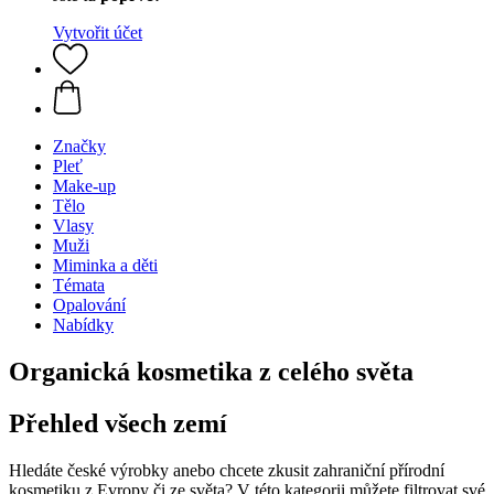
Vytvořit účet
Značky
Pleť
Make-up
Tělo
Vlasy
Muži
Miminka a děti
Témata
Opalování
Nabídky
Organická kosmetika z celého světa
Přehled všech zemí
Hledáte české výrobky anebo chcete zkusit zahraniční přírodní
kosmetiku z Evropy či ze světa? V této kategorii můžete filtrovat své