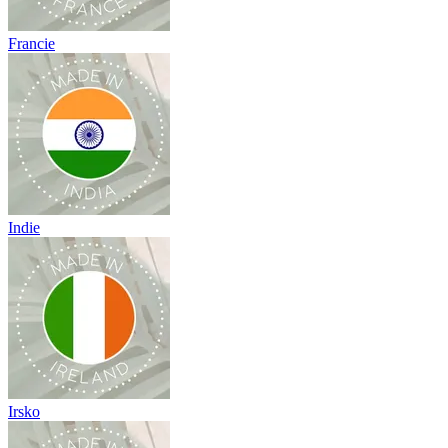
Francie
Indie
Irsko