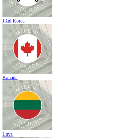
Jižní Korea
Kanada
Litva