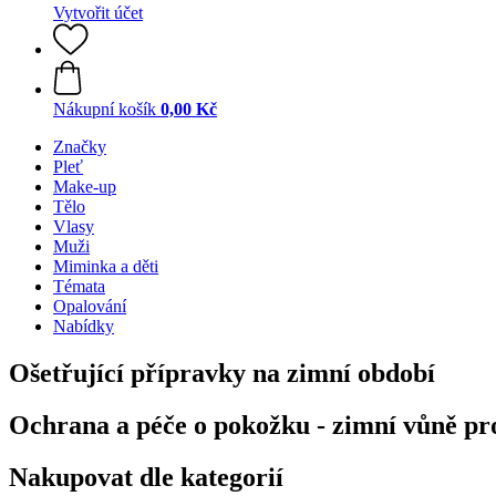
Vytvořit účet
Nákupní košík
0,00 Kč
Značky
Pleť
Make-up
Tělo
Vlasy
Muži
Miminka a děti
Témata
Opalování
Nabídky
Ošetřující přípravky na zimní období
Ochrana a péče o pokožku - zimní vůně pro 
Nakupovat dle kategorií