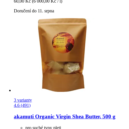
60,00 Kč
(6 000,00 Kč / l)
Doručení do 11. srpna
3 varianty
4.6 (491)
akamuti
Organic Virgin Shea Butter, 500 g
pro suché typy pleti