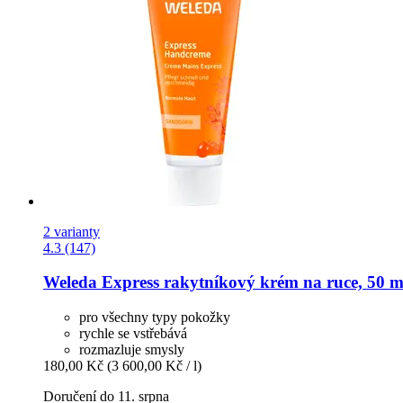
2 varianty
4.3 (147)
Weleda
Express rakytníkový krém na ruce, 50 m
pro všechny typy pokožky
rychle se vstřebává
rozmazluje smysly
180,00 Kč
(3 600,00 Kč / l)
Doručení do 11. srpna