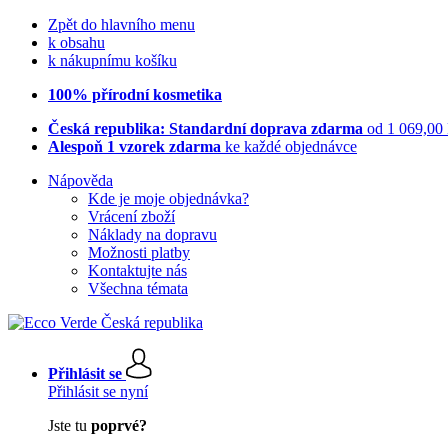
Zpět do hlavního menu
k obsahu
k nákupnímu košíku
100% přírodní kosmetika
Česká republika: Standardní doprava zdarma
od 1 069,00
Alespoň 1 vzorek zdarma
ke každé objednávce
Nápověda
Kde je moje objednávka?
Vrácení zboží
Náklady na dopravu
Možnosti platby
Kontaktujte nás
Všechna témata
Přihlásit se
Přihlásit se nyní
Jste tu
poprvé?