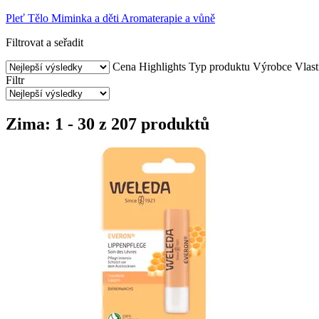
Pleť
Tělo
Miminka a děti
Aromaterapie a vůně
Filtrovat a seřadit
Cena
Highlights
Typ produktu
Výrobce
Vlast
Filtr
Zima: 1 - 30 z 207 produktů