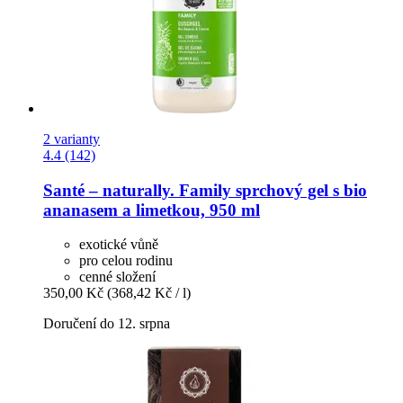
2 varianty
4.4 (142)
Santé – naturally.
Family sprchový gel s bio
ananasem a limetkou, 950 ml
exotické vůně
pro celou rodinu
cenné složení
350,00 Kč
(368,42 Kč / l)
Doručení do 12. srpna