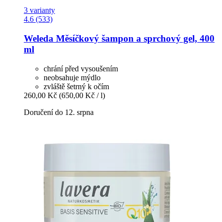
3 varianty
4.6 (533)
Weleda
Měsíčkový šampon a sprchový gel, 400
ml
chrání před vysoušením
neobsahuje mýdlo
zvláště šetrný k očím
260,00 Kč
(650,00 Kč / l)
Doručení do 12. srpna