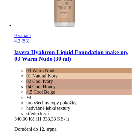
9 variant
4.2 (53)
lavera
Hyaluron Liquid Foundation make-​up,
03 Warm Nude (30 ml)
03 Warm Nude
01 Natural Ivory
02 Cool Ivory
04 Cool Honey
4.5 Cool Beige
+4
pro všechny typy pokožky
hedvábné lehké textury
střední krytí
340,00 Kč
(11 333,33 Kč / l)
Doručení do 12. srpna