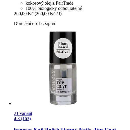
kokosový olej z FairTrade
100% biologicky odbouratelné
260,00 Kč
(260,00 Kč / l)
Doručení do 12. srpna
21 variant
4.3 (163)
benecos
Nail Polish Happy Nails, Top Coat