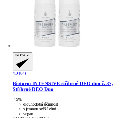
Do košíku
4.3 (64)
Bioturm
INTENSIVE stříbrné DEO duo č. 37,
Stříbrné DEO Duo
-15%
dlouhodobá účinnost
s jemnou svěží vůní
vegan