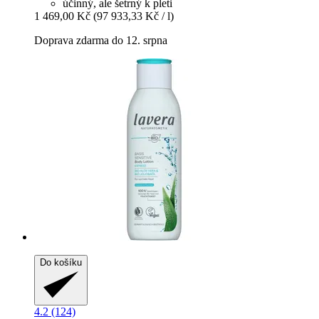
účinný, ale šetrný k pleti
1 469,00 Kč
(97 933,33 Kč / l)
Doprava zdarma do 12. srpna
Do košíku
4.2 (124)