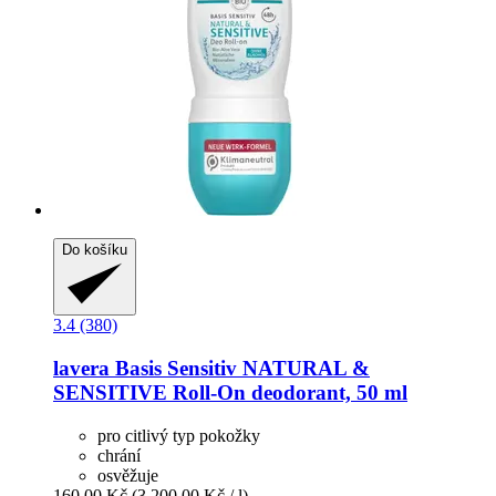
Do košíku
3.4 (380)
lavera
Basis Sensitiv NATURAL &
SENSITIVE Roll-​On deodorant, 50 ml
pro citlivý typ pokožky
chrání
osvěžuje
160,00 Kč
(3 200,00 Kč / l)