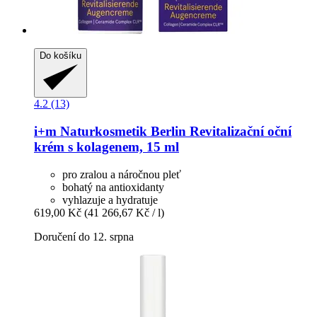
Do košíku
4.2 (13)
i+m Naturkosmetik Berlin
Revitalizační oční
krém s kolagenem, 15 ml
pro zralou a náročnou pleť
bohatý na antioxidanty
vyhlazuje a hydratuje
619,00 Kč
(41 266,67 Kč / l)
Doručení do 12. srpna