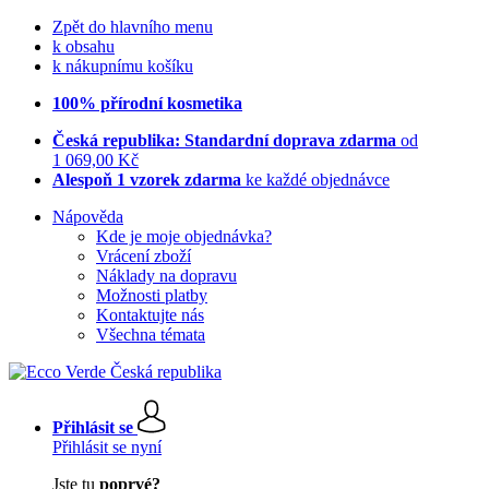
Zpět do hlavního menu
k obsahu
k nákupnímu košíku
100% přírodní kosmetika
Česká republika: Standardní doprava zdarma
od
1 069,00 Kč
Alespoň 1 vzorek zdarma
ke každé objednávce
Nápověda
Kde je moje objednávka?
Vrácení zboží
Náklady na dopravu
Možnosti platby
Kontaktujte nás
Všechna témata
Přihlásit se
Přihlásit se nyní
Jste tu
poprvé?