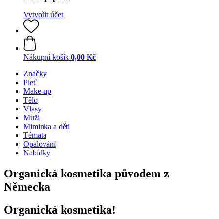
Vytvořit účet
Nákupní košík
0,00 Kč
Značky
Pleť
Make-up
Tělo
Vlasy
Muži
Miminka a děti
Témata
Opalování
Nabídky
Organická kosmetika původem z
Německa
Organická kosmetika!