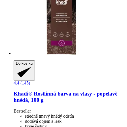
Do košíku
4.4 (145)
Khadi®
Rostlinná barva na vlasy -​ popelavě
hnědá, 100 g
Bestseller
středně tmavý hnědý odstín
dodává objem a lesk
kryje šediny