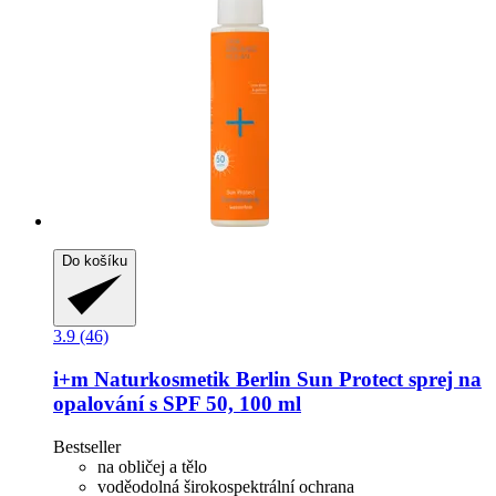
Do košíku
3.9 (46)
i+m Naturkosmetik Berlin
Sun Protect sprej na
opalování s SPF 50, 100 ml
Bestseller
na obličej a tělo
voděodolná širokospektrální ochrana