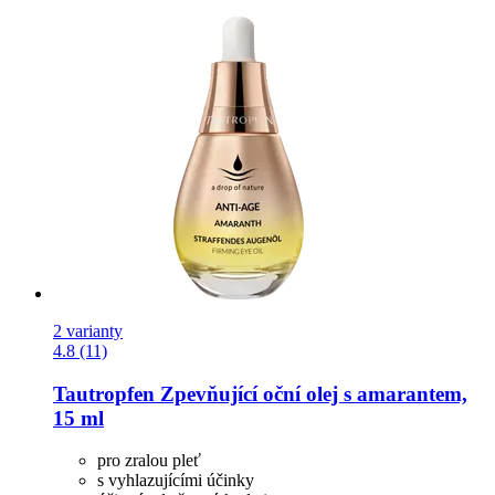
2 varianty
4.8 (11)
Tautropfen
Zpevňující oční olej s amarantem,
15 ml
pro zralou pleť
s vyhlazujícími účinky