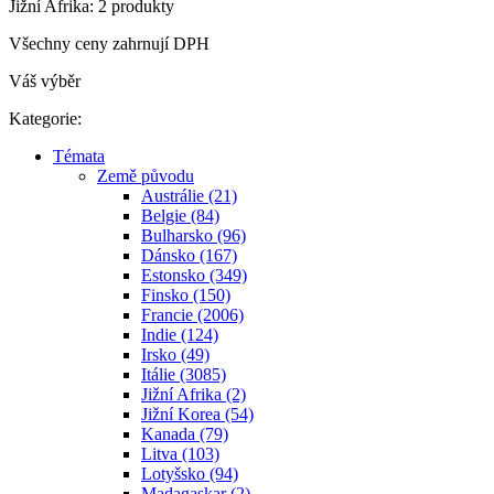
Jižní Afrika: 2 produkty
Všechny ceny zahrnují DPH
Váš výběr
Kategorie:
Témata
Země původu
Austrálie (21)
Belgie (84)
Bulharsko (96)
Dánsko (167)
Estonsko (349)
Finsko (150)
Francie (2006)
Indie (124)
Irsko (49)
Itálie (3085)
Jižní Afrika (2)
Jižní Korea (54)
Kanada (79)
Litva (103)
Lotyšsko (94)
Madagaskar (2)