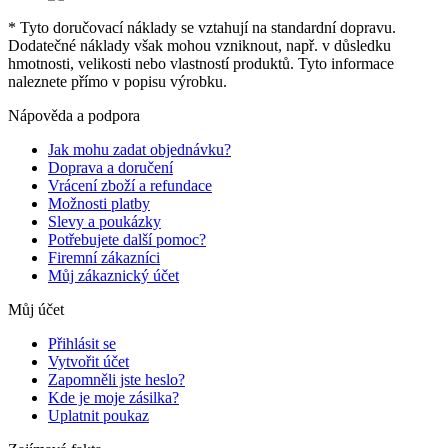
* Tyto doručovací náklady se vztahují na standardní dopravu.
Dodatečné náklady však mohou vzniknout, např. v důsledku
hmotnosti, velikosti nebo vlastností produktů. Tyto informace
naleznete přímo v popisu výrobku.
Nápověda a podpora
Jak mohu zadat objednávku?
Doprava a doručení
Vrácení zboží a refundace
Možnosti platby
Slevy a poukázky
Potřebujete další pomoc?
Firemní zákazníci
Můj zákaznický účet
Můj účet
Přihlásit se
Vytvořit účet
Zapomněli jste heslo?
Kde je moje zásilka?
Uplatnit poukaz