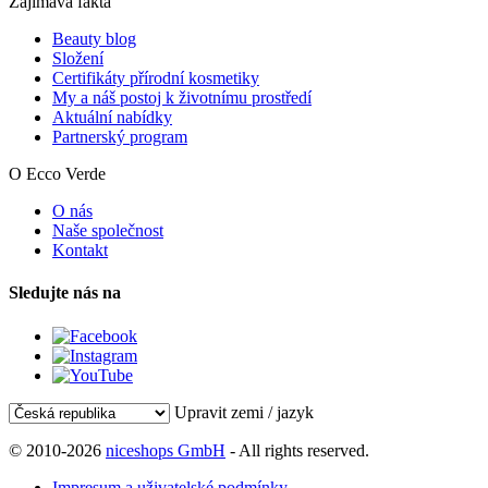
Zajímavá fakta
Beauty blog
Složení
Certifikáty přírodní kosmetiky
My a náš postoj k životnímu prostředí
Aktuální nabídky
Partnerský program
O Ecco Verde
O nás
Naše společnost
Kontakt
Sledujte nás na
Upravit zemi / jazyk
© 2010-2026
niceshops GmbH
- All rights reserved.
Impresum a uživatelské podmínky