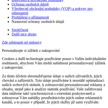
Ochrana osobních údajů
Všeobecné obchodní podmínky (VOP) a pokyny pro
odstoupení
Prohlášení o přístupnosti
Nastavení ochrany osobních údajů
Společnost
Další nice shops
Zde odstoupit od smlouvy
Personalizujte si zážitek z nakupování
Cookies a další technologie používáme pouze s Vaším individuálním
souhlasem, abychom Vám mohli nabídnout personalizovaný zážitek
z nakupování.
Za tímto účelem shromažďujeme údaje o našich uživatelích, jejich
chování a zařízeních. Tyto údaje používáme k neustálé optimalizaci
našich webových stránek, k zobrazování personalizované reklamy a
obsahu, stejně jako k analýze statistik používání. Vaše zašifrovaná
data můžeme také synchronizovat s externími poskytovateli a
zobrazovat Vám nabídky prostřednictvím jejich online reklamních
kanálů, a to pouze v případě, že jejich služby již sami využíváte.