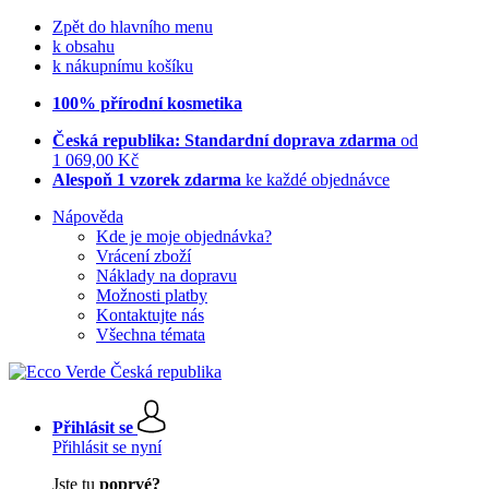
Zpět do hlavního menu
k obsahu
k nákupnímu košíku
100% přírodní kosmetika
Česká republika: Standardní doprava zdarma
od
1 069,00 Kč
Alespoň 1 vzorek zdarma
ke každé objednávce
Nápověda
Kde je moje objednávka?
Vrácení zboží
Náklady na dopravu
Možnosti platby
Kontaktujte nás
Všechna témata
Přihlásit se
Přihlásit se nyní
Jste tu
poprvé?