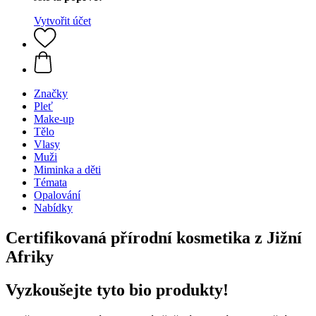
Vytvořit účet
Značky
Pleť
Make-up
Tělo
Vlasy
Muži
Miminka a děti
Témata
Opalování
Nabídky
Certifikovaná přírodní kosmetika z Jižní
Afriky
Vyzkoušejte tyto bio produkty!