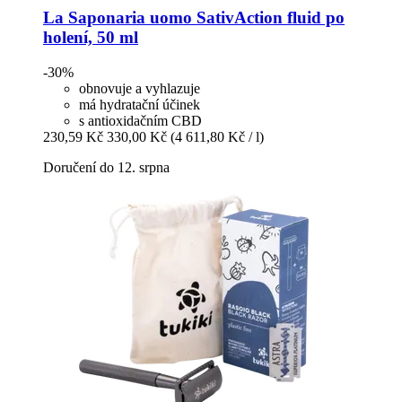
La Saponaria
uomo SativAction fluid po
holení, 50 ml
-30%
obnovuje a vyhlazuje
má hydratační účinek
s antioxidačním CBD
230,59 Kč
330,00 Kč
(4 611,80 Kč / l)
Doručení do 12. srpna