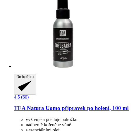
Do košíku
4.5 (60)
TEA Natura
Uomo přípravek po holení, 100 ml
vyživuje a posiluje pokožku
nádherně kořeněné vůně
s esenciálními oleji