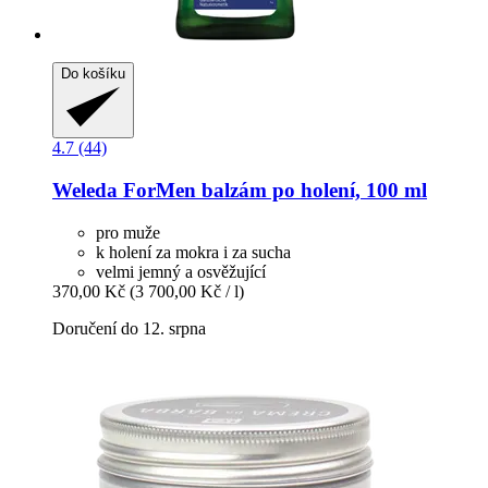
Do košíku
4.7 (44)
Weleda
ForMen balzám po holení, 100 ml
pro muže
k holení za mokra i za sucha
velmi jemný a osvěžující
370,00 Kč
(3 700,00 Kč / l)
Doručení do 12. srpna