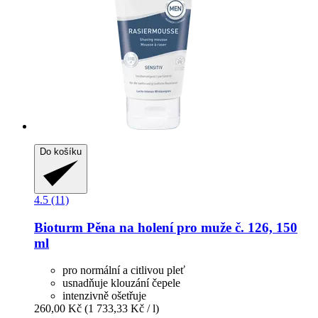
Do košíku
4.5 (11)
Bioturm
Pěna na holení pro muže č. 126, 150
ml
pro normální a citlivou pleť
usnadňuje klouzání čepele
intenzivně ošetřuje
260,00 Kč
(1 733,33 Kč / l)