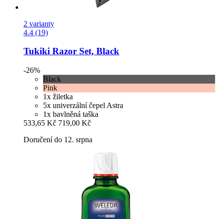
2 varianty
4.4 (19)
Tukiki
Razor Set, Black
-26%
Black
Pink
1x žiletka
5x univerzální čepel Astra
1x bavlněná taška
533,65 Kč
719,00 Kč
Doručení do 12. srpna