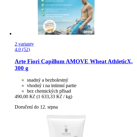
2 varianty
4.0 (52)
Arte Fiori
Capillum AMOVE Wheat AthleticX,
300 g
snadný a bezbolestný
vhodný i na intimní partie
bez chemických přísad
490,00 Kč
(1 633,33 Kč / kg)
Doručení do 12. srpna