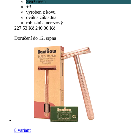
Sea Green
+3
vyroben z kovu
oválná základna
robustní a nerezový
227,53 Kč
240,00 Kč
Doručení do 12. srpna
8 variant