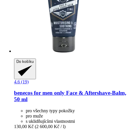
Do košíku
4.6 (19)
benecos
for men only Face & Aftershave-​Balm,
50 ml
pro všechny typy pokožky
pro muže
s uklidňujícími vlastnostmi
130,00 Kč
(2 600,00 Kč / l)