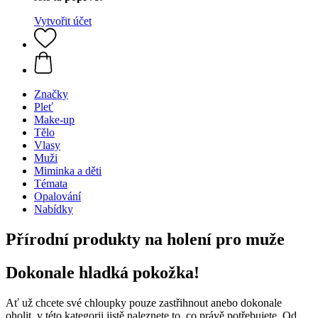
Vytvořit účet
Značky
Pleť
Make-up
Tělo
Vlasy
Muži
Miminka a děti
Témata
Opalování
Nabídky
Přírodní produkty na holení pro muže
Dokonale hladká pokožka!
Ať už chcete své chloupky pouze zastřihnout anebo dokonale
oholit, v této kategorii jistě naleznete to, co právě potřebujete. Od