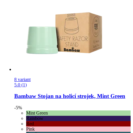
8 variant
5.0 (1)
Bambaw
Stojan na holicí strojek, Mint Green
-5%
Mint Green
Rainbow
Red
Pink