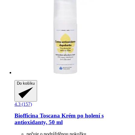
Do košíku
4.3 (157)
Biofficina Toscana
Krém po holení s
antioxidanty, 50 ml
pečuje o podrážděnou pokožku