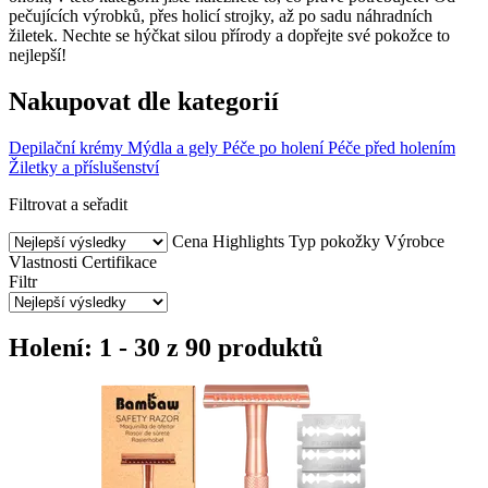
pečujících výrobků, přes holicí strojky, až po sadu náhradních
žiletek. Nechte se hýčkat silou přírody a dopřejte své pokožce to
nejlepší!
Nakupovat dle kategorií
Depilační krémy
Mýdla a gely
Péče po holení
Péče před holením
Žiletky a příslušenství
Filtrovat a seřadit
Cena
Highlights
Typ pokožky
Výrobce
Vlastnosti
Certifikace
Filtr
Holení: 1 - 30 z 90 produktů