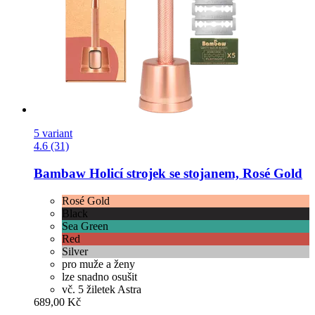
5 variant
4.6 (31)
Bambaw
Holicí strojek se stojanem, Rosé Gold
Rosé Gold
Black
Sea Green
Red
Silver
pro muže a ženy
lze snadno osušit
vč. 5 žiletek Astra
689,00 Kč