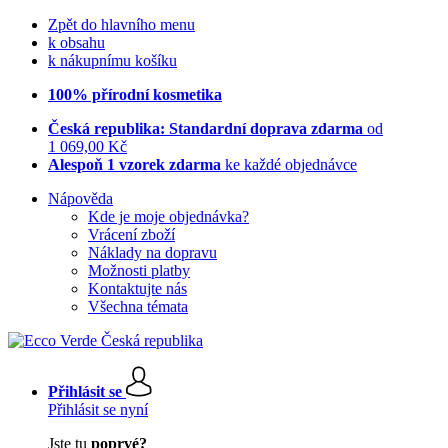
Zpět do hlavního menu
k obsahu
k nákupnímu košíku
100% přírodní kosmetika
Česká republika: Standardní doprava zdarma
od
1 069,00 Kč
Alespoň 1 vzorek zdarma
ke každé objednávce
Nápověda
Kde je moje objednávka?
Vrácení zboží
Náklady na dopravu
Možnosti platby
Kontaktujte nás
Všechna témata
Přihlásit se
Přihlásit se nyní
Jste tu
poprvé?