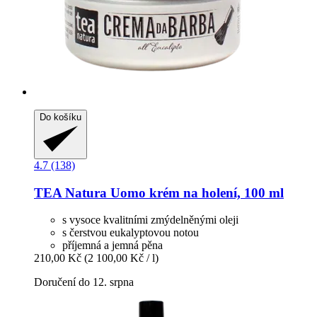
Do košíku
4.7 (138)
TEA Natura
Uomo krém na holení, 100 ml
s vysoce kvalitními zmýdelněnými oleji
s čerstvou eukalyptovou notou
příjemná a jemná pěna
210,00 Kč
(2 100,00 Kč / l)
Doručení do 12. srpna