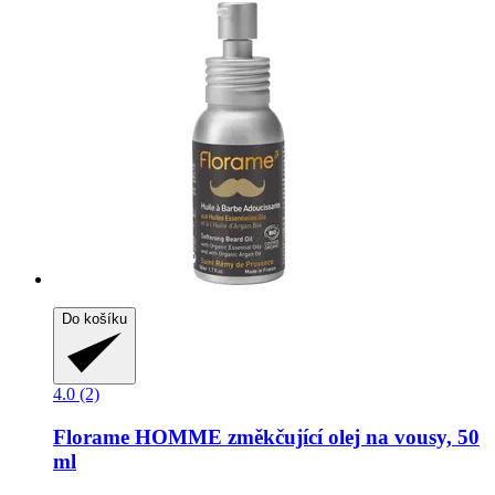
Do košíku
4.0 (2)
Florame
HOMME změkčující olej na vousy, 50
ml