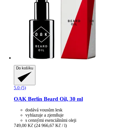
Do košíku
5.0 (5)
OAK Berlin
Beard Oil, 30 ml
dodává vousům lesk
vyhlazuje a zjemňuje
s cennými esenciálními oleji
749,00 Kč
(24 966,67 Kč / l)