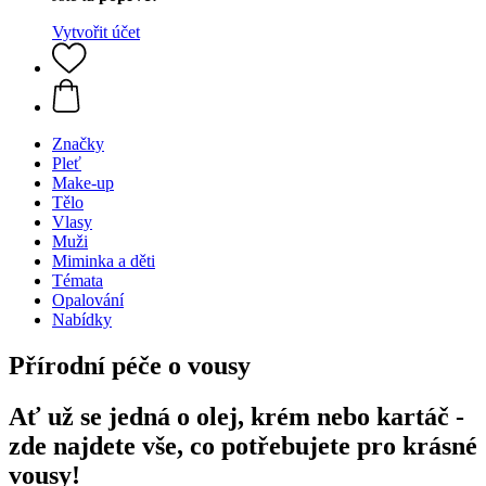
Vytvořit účet
Značky
Pleť
Make-up
Tělo
Vlasy
Muži
Miminka a děti
Témata
Opalování
Nabídky
Přírodní péče o vousy
Ať už se jedná o olej, krém nebo kartáč -
zde najdete vše, co potřebujete pro krásné
vousy!