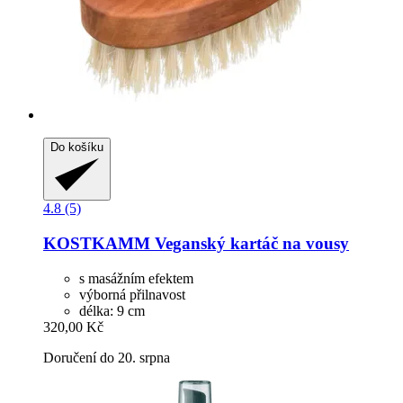
Do košíku
4.8 (5)
KOSTKAMM
Veganský kartáč na vousy
s masážním efektem
výborná přilnavost
délka: 9 cm
320,00 Kč
Doručení do 20. srpna