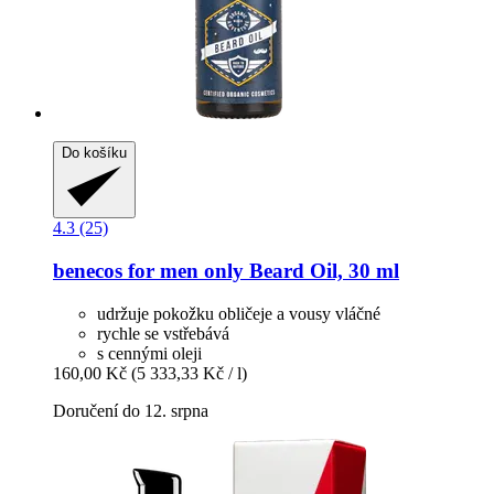
Do košíku
4.3 (25)
benecos
for men only Beard Oil, 30 ml
udržuje pokožku obličeje a vousy vláčné
rychle se vstřebává
s cennými oleji
160,00 Kč
(5 333,33 Kč / l)
Doručení do 12. srpna