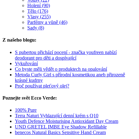
Holení (90)
Tělo (176)
Vlasy (255)
Parfémy a vůně (46)
Sady (8)
Z našeho blogu:
S pubertou přichází pocení - značka youfreen nabízí
deodorant pro děti a dospívající
Vykuřování
Co byste měli vědět o produktech na opalování
Metoda Curly Girl s přírodní kosmetikou aneb přirozeně
krásné kudrny
Proč používat pleťový olej?
Poznejte svět Ecco Verde:
100% Pure
Terra Naturi Vyhlazující denní krém s Q10
Youth Defence Moisturising Antioxidant Day Cream
UND GRETEL IMBE Eye Shadow Refillable
benecos Natural Basics Sensitive Hand Cream