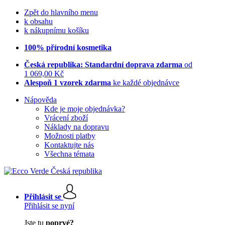
Zpět do hlavního menu
k obsahu
k nákupnímu košíku
100% přírodní kosmetika
Česká republika: Standardní doprava zdarma
od
1 069,00 Kč
Alespoň 1 vzorek zdarma
ke každé objednávce
Nápověda
Kde je moje objednávka?
Vrácení zboží
Náklady na dopravu
Možnosti platby
Kontaktujte nás
Všechna témata
Přihlásit se
Přihlásit se nyní
Jste tu
poprvé?