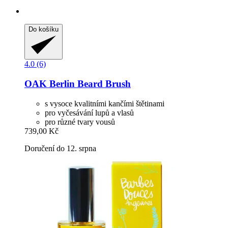
Do košíku
4.0 (6)
OAK Berlin
Beard Brush
s vysoce kvalitními kančími štětinami
pro vyčesávání lupů a vlasů
pro různé tvary vousů
739,00 Kč
Doručení do 12. srpna