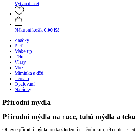
Vytvořit účet
Nákupní košík
0,00 Kč
Značky
Pleť
Make-up
Tělo
Vlasy
Muži
Miminka a děti
Témata
Opalování
Nabídky
Přírodní mýdla
Přírodní mýdla na ruce, tuhá mýdla a tekut
Objevte přírodní mýdla pro každodenní čištění rukou, těla i pleti. Ce