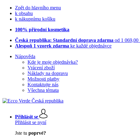
Zpět do hlavního menu
k obsahu
k nákupnímu košíku
100% přírodní kosmetika
Česká republika: Standardní doprava zdarma
od 1 069,00
Alespoň 1 vzorek zdarma
ke každé objednávce
Nápověda
Kde je moje objednávka?
Vrácení zboží
Náklady na dopravu
Možnosti platby
Kontaktujte nás
Všechna témata
Přihlásit se
Přihlásit se nyní
Jste tu
poprvé?