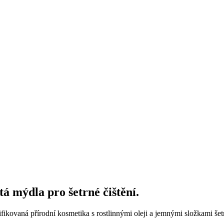
á mýdla pro šetrné čištění.
rtifikovaná přírodní kosmetika s rostlinnými oleji a jemnými složkami š