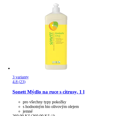
3 varianty
4.8 (23)
Sonett
Mýdlo na ruce s citrusy, 1 l
pro všechny typy pokožky
s hodnotným bio olivovým olejem
jemné
260,00 Kč
(260,00 Kč / l)