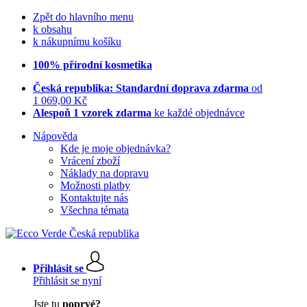
Zpět do hlavního menu
k obsahu
k nákupnímu košíku
100% přírodní kosmetika
Česká republika: Standardní doprava zdarma
od
1 069,00 Kč
Alespoň 1 vzorek zdarma
ke každé objednávce
Nápověda
Kde je moje objednávka?
Vrácení zboží
Náklady na dopravu
Možnosti platby
Kontaktujte nás
Všechna témata
Přihlásit se
Přihlásit se nyní
Jste tu
poprvé?