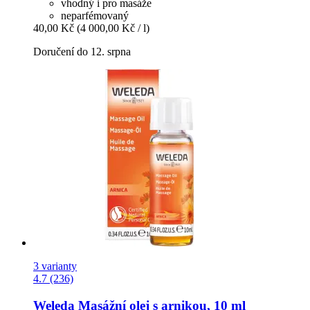
vhodný i pro masáže
neparfémovaný
40,00 Kč
(4 000,00 Kč / l)
Doručení do 12. srpna
3 varianty
4.7 (236)
Weleda
Masážní olej s arnikou, 10 ml