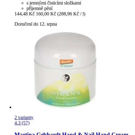
s jemnými čisticími složkami
příjemně pění
144,48 Kč
160,00 Kč
(288,96 Kč / l)
Doručení do 12. srpna
2 varianty
4.3 (57)
Martina Gebhardt
Hand & Nail Hand Cream,