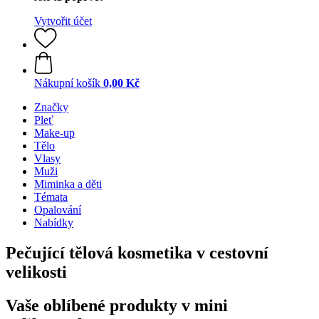
Vytvořit účet
Nákupní košík
0,00 Kč
Značky
Pleť
Make-up
Tělo
Vlasy
Muži
Miminka a děti
Témata
Opalování
Nabídky
Pečující tělová kosmetika v cestovní
velikosti
Vaše oblíbené produkty v mini