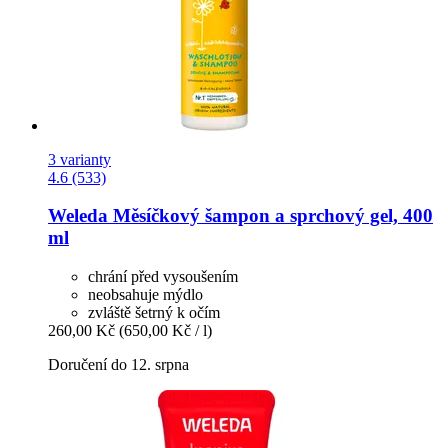
3 varianty
4.6 (533)
Weleda
Měsíčkový šampon a sprchový gel, 400
ml
chrání před vysoušením
neobsahuje mýdlo
zvláště šetrný k očím
260,00 Kč
(650,00 Kč / l)
Doručení do 12. srpna