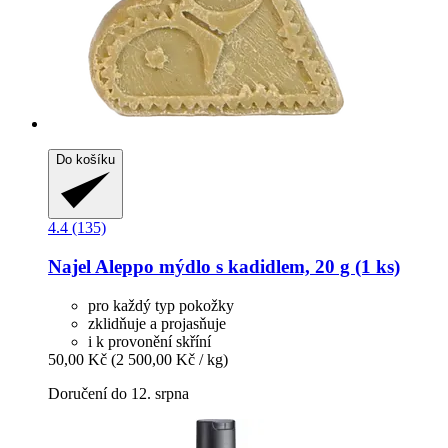
Do košíku
4.4 (135)
Najel
Aleppo mýdlo s kadidlem, 20 g (1 ks)
pro každý typ pokožky
zklidňuje a projasňuje
i k provonění skříní
50,00 Kč
(2 500,00 Kč / kg)
Doručení do 12. srpna