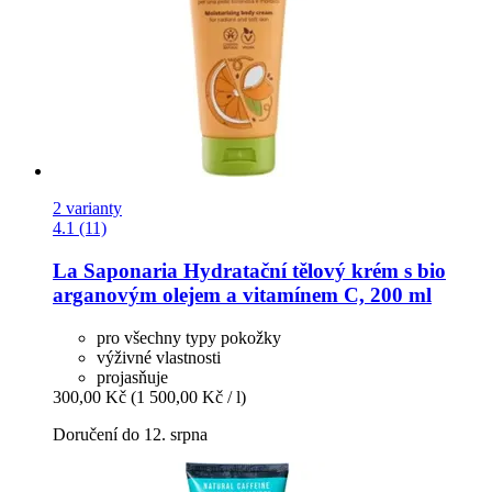
2 varianty
4.1 (11)
La Saponaria
Hydratační tělový krém s bio
arganovým olejem a vitamínem C, 200 ml
pro všechny typy pokožky
výživné vlastnosti
projasňuje
300,00 Kč
(1 500,00 Kč / l)
Doručení do 12. srpna