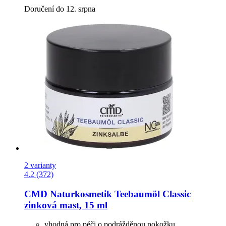
Doručení do 12. srpna
2 varianty
4.2 (372)
CMD Naturkosmetik
Teebaumöl Classic
zinková mast, 15 ml
vhodná pro péči o podrážděnou pokožku