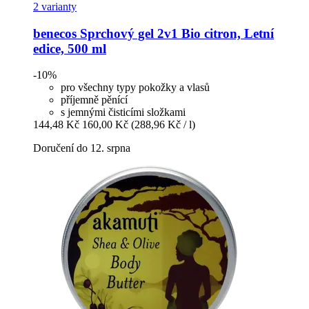
2 varianty
benecos
Sprchový gel 2v1 Bio citron, Letní
edice, 500 ml
-10%
pro všechny typy pokožky a vlasů
příjemně pěnící
s jemnými čisticími složkami
144,48 Kč
160,00 Kč
(288,96 Kč / l)
Doručení do 12. srpna