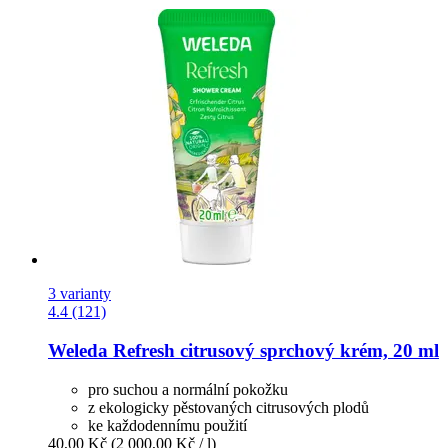
3 varianty
4.4 (121)
Weleda
Refresh citrusový sprchový krém, 20 ml
pro suchou a normální pokožku
z ekologicky pěstovaných citrusových plodů
ke každodennímu použití
40,00 Kč
(2 000,00 Kč / l)