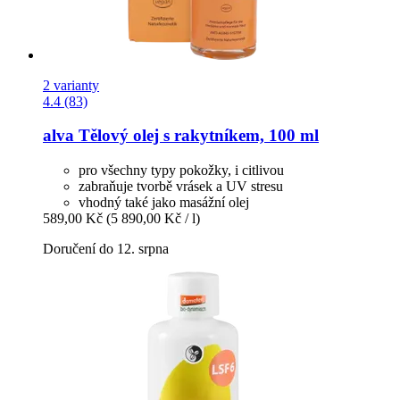
2 varianty
4.4 (83)
alva
Tělový olej s rakytníkem, 100 ml
pro všechny typy pokožky, i citlivou
zabraňuje tvorbě vrásek a UV stresu
vhodný také jako masážní olej
589,00 Kč
(5 890,00 Kč / l)
Doručení do 12. srpna